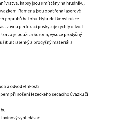
hní vrstva, kapsy jsou umístěny na hrudníku,
 úvazkem. Ramena jsou opatřena laserově
ch popruhů batohu. Hybridní konstrukce
ástvovou perforací poskytuje rychlý odvod
 torza je použita Sorona, vysoce
prodyšný
užit ultralehký a prodyšný materiál s
dlí a odvod vlhkosti
em při nošení lezeckého sedacího úvazku či
ohu
lavinový vyhledávač