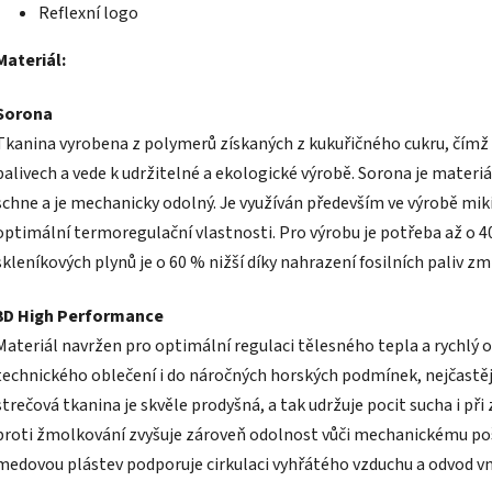
Reflexní logo
Materiál:
Sorona
Tkanina vyrobena z polymerů získaných z kukuřičného cukru, čímž s
palivech a vede k udržitelné a ekologické výrobě. Sorona je materiál
schne a je mechanicky odolný. Je využíván především ve výrobě miki
optimální termoregulační vlastnosti. Pro výrobu je potřeba až o 
skleníkových plynů je o 60 % nižší díky nahrazení fosilních paliv
3D High Performance
Materiál navržen pro optimální regulaci tělesného tepla a rychlý 
technického oblečení i do náročných horských podmínek, nejčastěj
strečová tkanina je skvěle prodyšná, a tak udržuje pocit sucha i při
proti žmolkování zvyšuje zároveň odolnost vůči mechanickému pošk
medovou plástev podporuje cirkulaci vyhřátého vzduchu a odvod vnit