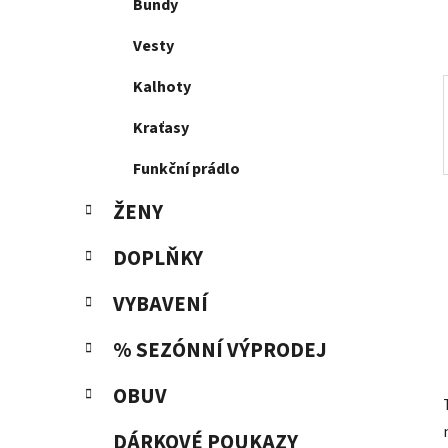
p
Bundy
a
Vesty
n
e
Kalhoty
l
Kraťasy
Funkční prádlo
ŽENY
DOPLŇKY
VYBAVENÍ
% SEZÓNNÍ VÝPRODEJ
OBUV
DÁRKOVÉ POUKAZY