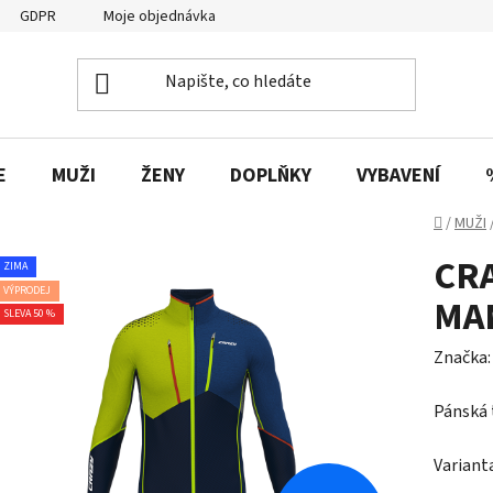
GDPR
Moje objednávka
E
MUŽI
ŽENY
DOPLŇKY
VYBAVENÍ
Domů
/
MUŽI
CR
ZIMA
VÝPRODEJ
MA
SLEVA 50 %
Značka
Pánská 
Variant