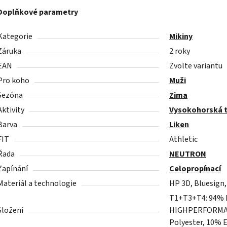
Doplňkové parametry
Kategorie
Mikiny
Záruka
2 roky
EAN
Zvolte variantu
Pro koho
Muži
Sezóna
Zima
Aktivity
Vysokohorská t
Barva
Liken
FIT
Athletic
Řada
NEUTRON
Zapínání
Celopropínací
Materiál a technologie
HP 3D, Bluesign,
T1+T3+T4: 94% P
Složení
HIGHPERFORMANCE
Polyester, 10% 