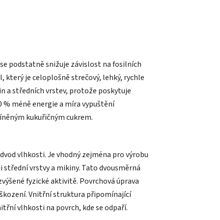
e podstatně snižuje závislost na fosilních
, který je celoplošně strečový, lehký, rychle
n a středních vrstev, protože poskytuje
40 % méně energie a míra vypuštění
 zmíněným kukuřičným cukrem.
odvod vlhkosti. Je vhodný zejména pro výrobu
i střední vrstvy a mikiny. Tato dvousměrná
 zvýšené fyzické aktivitě. Povrchová úprava
ození. Vnitřní struktura připomínající
řní vlhkosti na povrch, kde se odpaří.