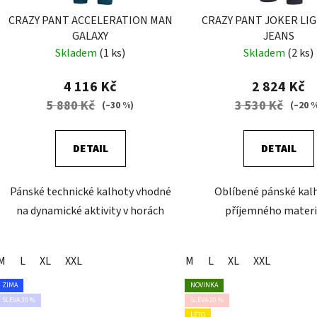
CRAZY PANT ACCELERATION MAN
CRAZY PANT JOKER LI
GALAXY
JEANS
Skladem
(1 ks)
Skladem
(2 ks)
4 116 Kč
2 824 Kč
5 880 Kč
3 530 Kč
(–30 %)
(–20 
DETAIL
DETAIL
Pánské technické kalhoty vhodné
Oblíbené pánské kal
na dynamické aktivity v horách
příjemného materi
M
L
XL
XXL
M
L
XL
XXL
ZIMA
NOVINKA
SLEVA 30 %
SLEVA 20 %
LÉTO