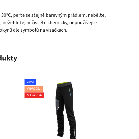
a 30°C, perte se stejně barevným prádlem, nebělte,
e, nežehlete, nečistěte chemicky, nepoužívejte
pokynů dle symbolů na visačkách.
odukty
ZIMA
VÝPRODEJ
SLEVA 50 %