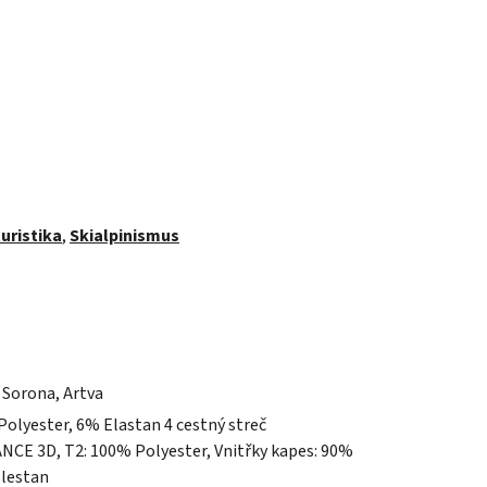
uristika
,
Skialpinismus
 Sorona, Artva
olyester, 6% Elastan 4 cestný streč
 3D, T2: 100% Polyester, Vnitřky kapes: 90%
Elestan