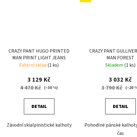
CRAZY PANT HUGO PRINTED
CRAZY PANT GULLIVER
MAN PRINT LIGHT JEANS
MAN FOREST
Externí sklad
(1 ks)
Skladem
(1 ks)
3 129 Kč
3 032 Kč
4 470 Kč
3 790 Kč
(–30 %)
(–20 
DETAIL
DETAIL
Závodní skialpinistické kalhoty
Pohodlné pánské kalhoty
čas