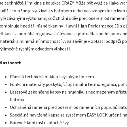
nejtechničtější mikina z kolekce CRAZY. Může být využita i jako vrc
tudíž je možné je využívat i s batohem nebo nasazeným lezeckým
vyřezávanými výztuhami, což chrání oděv před oděrem od ramenní
kombinuje hned tři různé tkaniny. Hlavní High Performance 3D s pl
vlhkosti a pomáhá regulovat tělesnou teplotu. Na spodní polovině
materiál s minimální hmotností. A na závěr je v oblasti podpaží po
výjimečně rychlým odvodem vlhkosti.
Vlastnosti:
Pánská technická mikina s vysokým límcem
Funkční materiály poskytující optimální termoregulaci, poho
Laserově zakončené kapsy na hrudníku s neomezeným přístup
batohu
Ochráněná ramena před oděrem od ramenních popruhů bat
Speciálně navržená kapsa se systémem EASY LOCK určená na 
Barevně kontrastní ploché švy