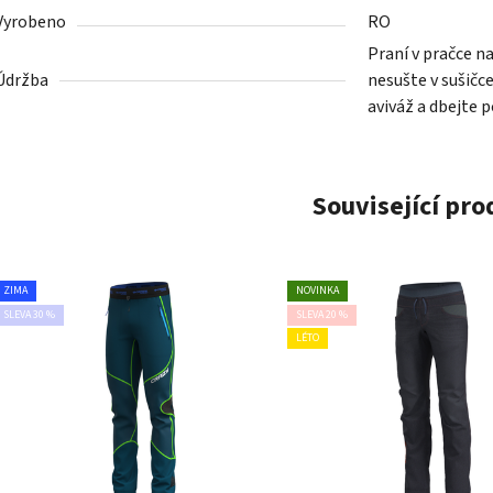
Vyrobeno
RO
Praní v pračce n
Údržba
nesušte v sušičc
aviváž a dbejte 
Související pr
ZIMA
NOVINKA
SLEVA 30 %
SLEVA 20 %
LÉTO