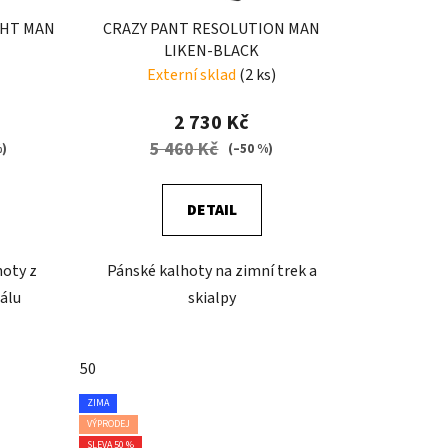
GHT MAN
CRAZY PANT RESOLUTION MAN
LIKEN-BLACK
Externí sklad
(2 ks)
2 730 Kč
5 460 Kč
%)
(–50 %)
DETAIL
hoty z
Pánské kalhoty na zimní trek a
álu
skialpy
50
ZIMA
VÝPRODEJ
SLEVA 50 %