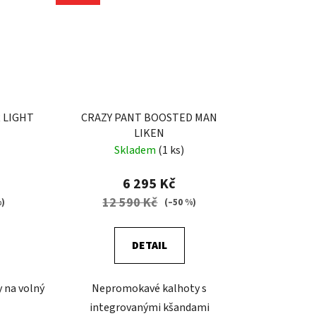
 LIGHT
CRAZY PANT BOOSTED MAN
LIKEN
Skladem
(1 ks)
6 295 Kč
12 590 Kč
%)
(–50 %)
DETAIL
 na volný
Nepromokavé kalhoty s
integrovanými kšandami