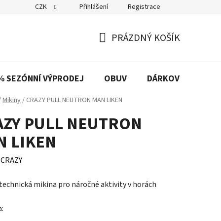
CZK
Přihlášení
Registrace
PRÁZDNÝ KOŠÍK
NÁKUPNÍ
KOŠÍK
% SEZÓNNÍ VÝPRODEJ
OBUV
DÁRKOVÉ POUKAZ
/
Mikiny
/
CRAZY PULL NEUTRON MAN LIKEN
AZY PULL NEUTRON
N LIKEN
:
CRAZY
technická mikina pro náročné aktivity v horách
a: