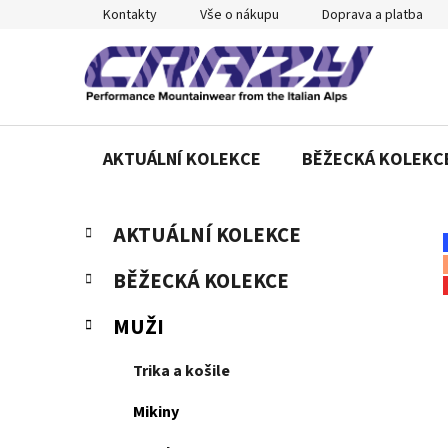
Přejít
Kontakty
Vše o nákupu
Doprava a platba
na
obsah
AKTUÁLNÍ KOLEKCE
BĚŽECKÁ KOLEKC
P
K
Přeskočit
AKTUÁLNÍ KOLEKCE
a
o
kategorie
t
s
BĚŽECKÁ KOLEKCE
e
t
g
r
MUŽI
o
a
r
Trika a košile
n
i
e
n
Mikiny
í