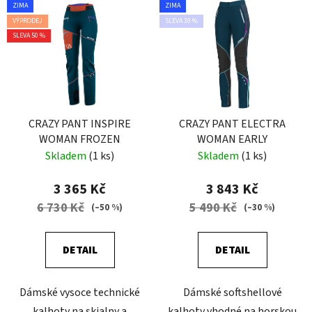
ZIMA
ZIMA
VÝPRODEJ
SLEVA 30 %
SLEVA 50 %
CRAZY PANT INSPIRE
CRAZY PANT ELECTRA
WOMAN FROZEN
WOMAN EARLY
Skladem
(1 ks)
Skladem
(1 ks)
3 365 Kč
3 843 Kč
6 730 Kč
5 490 Kč
(–50 %)
(–30 %)
DETAIL
DETAIL
Dámské vysoce technické
Dámské softshellové
kalhoty na skialpy a
kalhoty vhodné na horskou