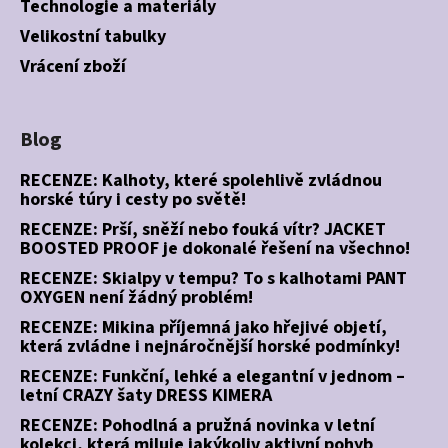
Technologie a materiály
Velikostní tabulky
Vrácení zboží
Blog
RECENZE: Kalhoty, které spolehlivě zvládnou
horské túry i cesty po světě!
RECENZE: Prší, sněží nebo fouká vítr? JACKET
BOOSTED PROOF je dokonalé řešení na všechno!
RECENZE: Skialpy v tempu? To s kalhotami PANT
OXYGEN není žádný problém!
RECENZE: Mikina příjemná jako hřejivé objetí,
která zvládne i nejnáročnější horské podmínky!
RECENZE: Funkční, lehké a elegantní v jednom –
letní CRAZY šaty DRESS KIMERA
RECENZE: Pohodlná a pružná novinka v letní
kolekci, která miluje jakýkoliv aktivní pohyb