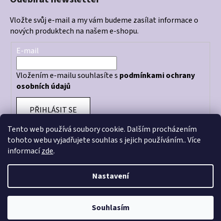
Vložte svůj e-mail a my vám budeme zasílat informace o
nových produktech na našem e-shopu.
E-mail
Vložením e-mailu souhlasíte s
podmínkami ochrany
osobních údajů
PŘIHLÁSIT SE
Tento web používá soubory cookie. Dalším procházením
tohoto webu vyjadřujete souhlas s jejich používáním.. Více
informací
zde
.
Otevírací doba prodejny: PO - PÁ 10:00 - 18:00
Nastavení
Souhlasím
Vytvořil Shoptet
Copyright 2026
CRAZY STORE
. Všechna práva vyhrazena.