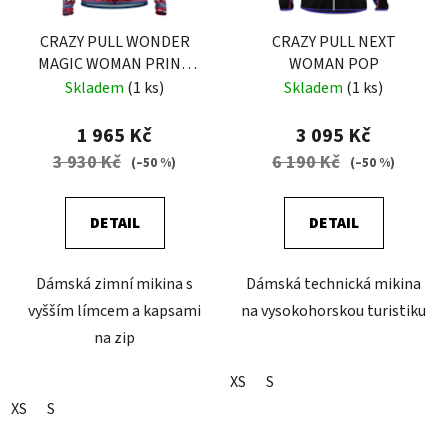
CRAZY PULL WONDER
CRAZY PULL NEXT
MAGIC WOMAN PRINT
WOMAN POP
ETHNIC
Skladem
(1 ks)
Skladem
(1 ks)
1 965 Kč
3 095 Kč
3 930 Kč
6 190 Kč
(–50 %)
(–50 %)
DETAIL
DETAIL
Dámská zimní mikina s
Dámská technická mikina
vyšším límcem a kapsami
na vysokohorskou turistiku
na zip
XS
S
XS
S