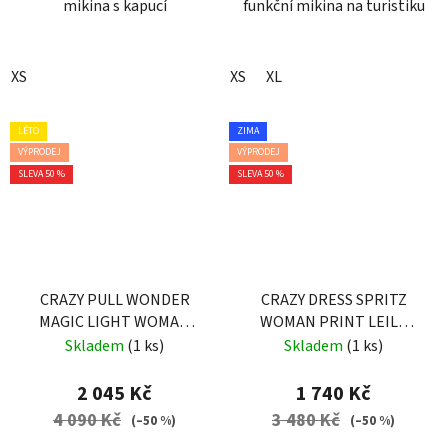
mikina s kapucí
funkční mikina na turistiku
XS
XS
XL
LÉTO
ZIMA
VÝPRODEJ
VÝPRODEJ
SLEVA 50 %
SLEVA 50 %
CRAZY PULL WONDER
CRAZY DRESS SPRITZ
MAGIC LIGHT WOMAN
WOMAN PRINT LEILA
BANDANA
BLUE
Skladem
(1 ks)
Skladem
(1 ks)
2 045 Kč
1 740 Kč
4 090 Kč
3 480 Kč
(–50 %)
(–50 %)