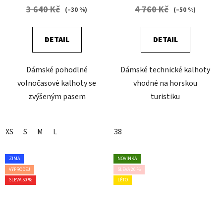
3 640 Kč
4 760 Kč
(–30 %)
(–50 %)
DETAIL
DETAIL
Dámské pohodlné
Dámské technické kalhoty
volnočasové kalhoty se
vhodné na horskou
zvýšeným pasem
turistiku
XS
S
M
L
38
ZIMA
NOVINKA
VÝPRODEJ
SLEVA 20 %
SLEVA 50 %
LÉTO