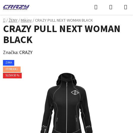
Přejít
Hledat
NÁKUPN
na
KOŠÍK
obsah
Domů
/
ŽENY
/
Mikiny
/
CRAZY PULL NEXT WOMAN BLACK
CRAZY PULL NEXT WOMAN
BLACK
Značka:
CRAZY
ZIMA
VÝPRODEJ
SLEVA 50 %