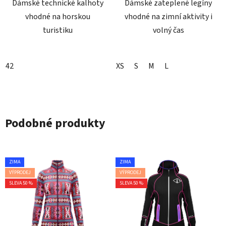
Dámské technické kalhoty
Dámské zateplené legíny
vhodné na horskou
vhodné na zimní aktivity i
turistiku
volný čas
42
XS
S
M
L
Podobné produkty
ZIMA
ZIMA
VÝPRODEJ
VÝPRODEJ
SLEVA 50 %
SLEVA 50 %