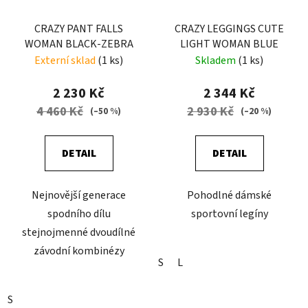
CRAZY PANT FALLS
CRAZY LEGGINGS CUTE
WOMAN BLACK-ZEBRA
LIGHT WOMAN BLUE
Externí sklad
(1 ks)
Skladem
(1 ks)
2 230 Kč
2 344 Kč
4 460 Kč
2 930 Kč
(–50 %)
(–20 %)
DETAIL
DETAIL
Nejnovější generace
Pohodlné dámské
spodního dílu
sportovní legíny
stejnojmenné dvoudílné
závodní kombinézy
S
L
S