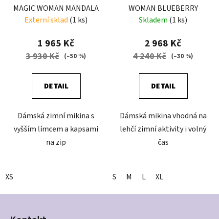
MAGIC WOMAN MANDALA
WOMAN BLUEBERRY
Externí sklad
(1 ks)
Skladem
(1 ks)
1 965 Kč
2 968 Kč
3 930 Kč
4 240 Kč
(–50 %)
(–30 %)
DETAIL
DETAIL
Dámská zimní mikina s
Dámská mikina vhodná na
vyšším límcem a kapsami
lehčí zimní aktivity i volný
na zip
čas
XS
S
M
L
XL
Z
á