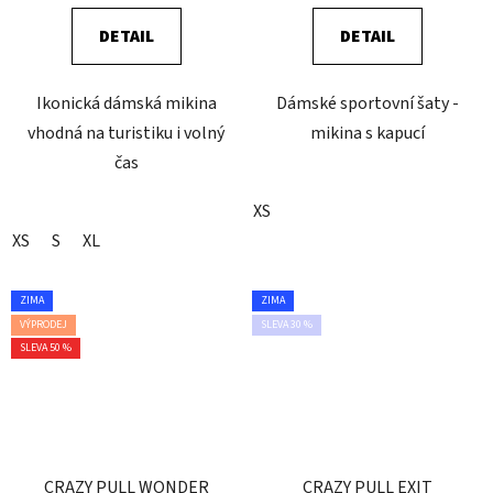
DETAIL
DETAIL
Ikonická dámská mikina
Dámské sportovní šaty -
vhodná na turistiku i volný
mikina s kapucí
čas
XS
XS
S
XL
ZIMA
ZIMA
VÝPRODEJ
SLEVA 30 %
SLEVA 50 %
CRAZY PULL WONDER
CRAZY PULL EXIT