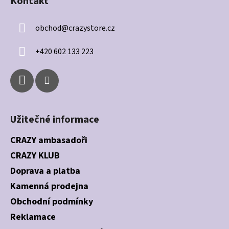
Kontakt
p
a
obchod
@
crazystore.cz
t
í
+420 602 133 223
Užitečné informace
CRAZY ambasadoři
CRAZY KLUB
Doprava a platba
Kamenná prodejna
Obchodní podmínky
Reklamace