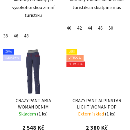
vysokohorskou zimní
turistiku a skialpinismus
turistiku
40
42
44
46
50
38
46
48
ZIMA
LÉTO
SLEVA 30 %
VÝPRODEJ
SLEVA 50 %
CRAZY PANT ARIA
CRAZY PANT ALPINSTAR
WOMAN DENIM
LIGHT WOMAN POP
Skladem
(1 ks)
Externí sklad
(1 ks)
2 548 Kč
2 380 Kč