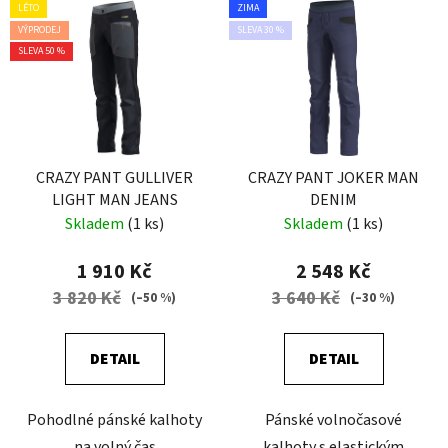
LÉTO
ZIMA
VÝPRODEJ
SLEVA 30 %
SLEVA 50 %
CRAZY PANT GULLIVER
CRAZY PANT JOKER MAN
LIGHT MAN JEANS
DENIM
Skladem
(1 ks)
Skladem
(1 ks)
1 910 Kč
2 548 Kč
3 820 Kč
3 640 Kč
(–50 %)
(–30 %)
DETAIL
DETAIL
Pohodlné pánské kalhoty
Pánské volnočasové
na volný čas
kalhoty s elastickým