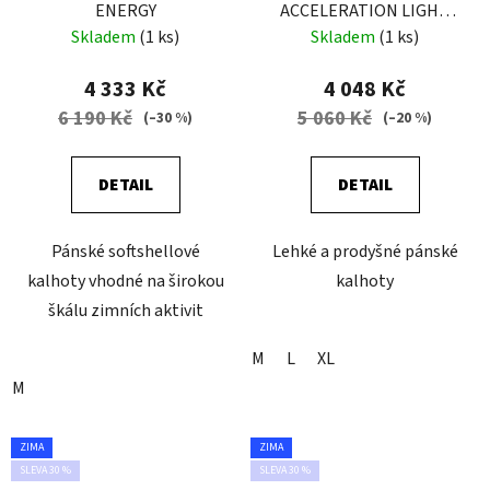
ENERGY
ACCELERATION LIGHT
MAN SLATE
Skladem
(1 ks)
Skladem
(1 ks)
4 333 Kč
4 048 Kč
6 190 Kč
5 060 Kč
(–30 %)
(–20 %)
DETAIL
DETAIL
Pánské softshellové
Lehké a prodyšné pánské
kalhoty vhodné na širokou
kalhoty
škálu zimních aktivit
M
L
XL
M
ZIMA
ZIMA
SLEVA 30 %
SLEVA 30 %