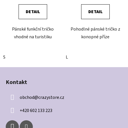
DETAIL
DETAIL
Pánské funkční tričko
Pohodlné pánské tričko z
vhodné na turistiku
konopné příze
S
L
Z
á
Kontakt
p
a
obchod
@
crazystore.cz
t
í
+420 602 133 223