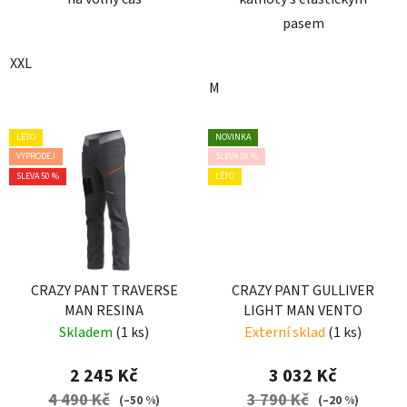
pasem
XXL
M
LÉTO
NOVINKA
VÝPRODEJ
SLEVA 20 %
SLEVA 50 %
LÉTO
CRAZY PANT TRAVERSE
CRAZY PANT GULLIVER
MAN RESINA
LIGHT MAN VENTO
Skladem
(1 ks)
Externí sklad
(1 ks)
2 245 Kč
3 032 Kč
4 490 Kč
3 790 Kč
(–50 %)
(–20 %)