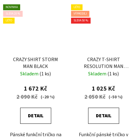
NOVINKA
LÉTO
SLEVA 20 %
VÝPRODEJ
LÉTO
SLEVA 50 %
CRAZY SHIRT STORM
CRAZY T-SHIRT
MAN BLACK
RESOLUTION MAN
ZENITH-BLUE
Skladem
(1 ks)
Skladem
(1 ks)
1 672 Kč
1 025 Kč
2 090 Kč
2 050 Kč
(–20 %)
(–50 %)
DETAIL
DETAIL
Pánské funkční tričko na
Funkční pánské tričko v