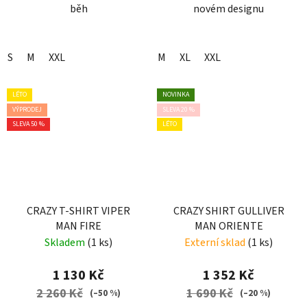
běh
novém designu
S
M
XXL
M
XL
XXL
LÉTO
NOVINKA
VÝPRODEJ
SLEVA 20 %
SLEVA 50 %
LÉTO
CRAZY T-SHIRT VIPER
CRAZY SHIRT GULLIVER
MAN FIRE
MAN ORIENTE
Skladem
(1 ks)
Externí sklad
(1 ks)
1 130 Kč
1 352 Kč
2 260 Kč
1 690 Kč
(–50 %)
(–20 %)