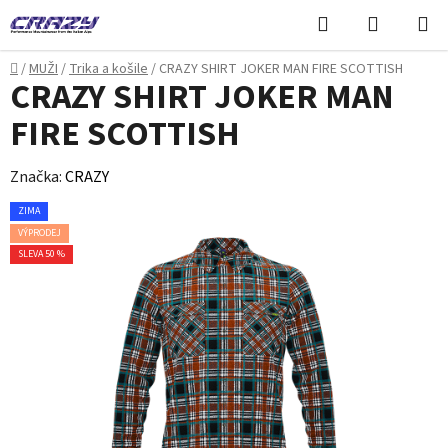
Přejít
Hledat
NÁKUPN
na
KOŠÍK
obsah
Domů
/
MUŽI
/
Trika a košile
/
CRAZY SHIRT JOKER MAN FIRE SCOTTISH
CRAZY SHIRT JOKER MAN
FIRE SCOTTISH
Značka:
CRAZY
ZIMA
VÝPRODEJ
SLEVA 50 %