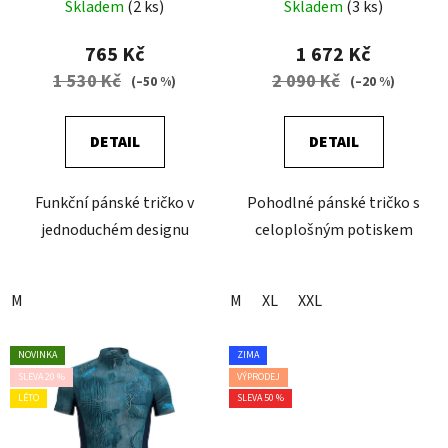
Skladem
(2 ks)
Skladem
(3 ks)
765 Kč
1 672 Kč
1 530 Kč
2 090 Kč
(–50 %)
(–20 %)
DETAIL
DETAIL
Funkční pánské tričko v
Pohodlné pánské tričko s
jednoduchém designu
celoplošným potiskem
M
M
XL
XXL
NOVINKA
ZIMA
SLEVA 20 %
VÝPRODEJ
LÉTO
SLEVA 50 %