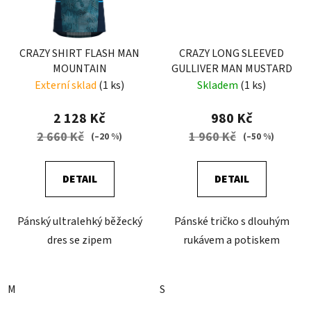
CRAZY SHIRT FLASH MAN
CRAZY LONG SLEEVED
MOUNTAIN
GULLIVER MAN MUSTARD
Externí sklad
(1 ks)
Skladem
(1 ks)
2 128 Kč
980 Kč
2 660 Kč
1 960 Kč
(–20 %)
(–50 %)
DETAIL
DETAIL
Pánský ultralehký běžecký
Pánské tričko s dlouhým
dres se zipem
rukávem a potiskem
M
S