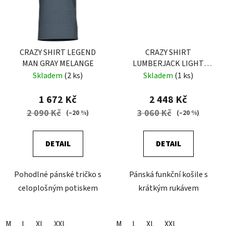
CRAZY SHIRT LEGEND
CRAZY SHIRT
MAN GRAY MELANGE
LUMBERJACK LIGHT
MAN LOST IN PARADISE
Skladem
(2 ks)
Skladem
(1 ks)
1 672 Kč
2 448 Kč
2 090 Kč
3 060 Kč
(–20 %)
(–20 %)
DETAIL
DETAIL
Pohodlné pánské tričko s
Pánská funkční košile s
celoplošným potiskem
krátkým rukávem
M
L
XL
XXL
M
L
XL
XXL