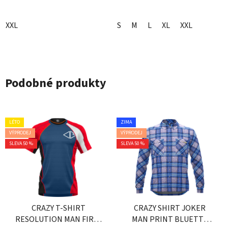
XXL
S
M
L
XL
XXL
Podobné produkty
LÉTO
ZIMA
VÝPRODEJ
VÝPRODEJ
SLEVA 50 %
SLEVA 50 %
CRAZY T-SHIRT
CRAZY SHIRT JOKER
RESOLUTION MAN FIRE-
MAN PRINT BLUETTE