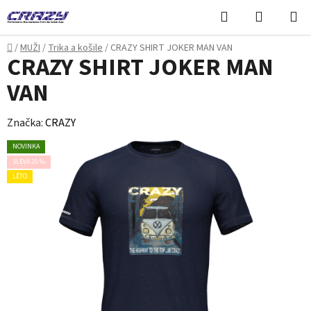
Přejít
Hledat
NÁKUPN
na
KOŠÍK
obsah
Domů
/
MUŽI
/
Trika a košile
/
CRAZY SHIRT JOKER MAN VAN
CRAZY SHIRT JOKER MAN
VAN
Značka:
CRAZY
NOVINKA
SLEVA 20 %
LÉTO