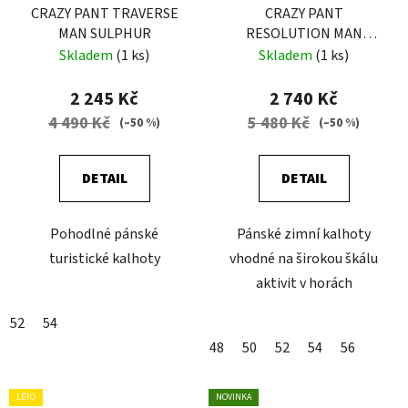
CRAZY PANT TRAVERSE
CRAZY PANT
MAN SULPHUR
RESOLUTION MAN
EARLY-BLACK
Skladem
(1 ks)
Skladem
(1 ks)
2 245 Kč
2 740 Kč
4 490 Kč
5 480 Kč
(–50 %)
(–50 %)
DETAIL
DETAIL
Pohodlné pánské
Pánské zimní kalhoty
turistické kalhoty
vhodné na širokou škálu
aktivit v horách
52
54
48
50
52
54
56
LÉTO
NOVINKA