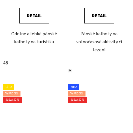
DETAIL
DETAIL
Odolné a lehké pánské
Pánské kalhoty na
kalhoty na turistiku
volnočasové aktivity či
lezení
48
M
LÉTO
ZIMA
VÝPRODEJ
VÝPRODEJ
SLEVA 50 %
SLEVA 50 %