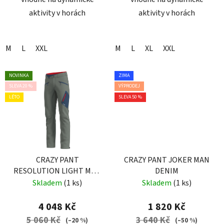
aktivity v horách
aktivity v horách
M
L
XXL
M
L
XL
XXL
NOVINKA
ZIMA
SLEVA 20 %
VÝPRODEJ
LÉTO
SLEVA 50 %
CRAZY PANT
CRAZY PANT JOKER MAN
RESOLUTION LIGHT MAN
DENIM
SLATE
Skladem
(1 ks)
Skladem
(1 ks)
4 048 Kč
1 820 Kč
5 060 Kč
3 640 Kč
(–20 %)
(–50 %)