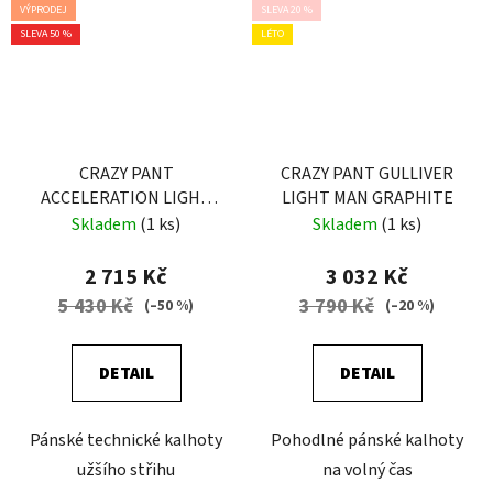
VÝPRODEJ
SLEVA 20 %
SLEVA 50 %
LÉTO
CRAZY PANT
CRAZY PANT GULLIVER
ACCELERATION LIGHT
LIGHT MAN GRAPHITE
MAN ZENITH
Skladem
(1 ks)
Skladem
(1 ks)
2 715 Kč
3 032 Kč
5 430 Kč
3 790 Kč
(–50 %)
(–20 %)
DETAIL
DETAIL
Pánské technické kalhoty
Pohodlné pánské kalhoty
užšího střihu
na volný čas