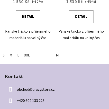
1 530 Kč
1 530 Kč
(–50 %)
(–50 %)
DETAIL
DETAIL
Pánské tričko z příjemného
Pánské tričko z příjemného
materiálu na volný čas
materiálu na volný čas
S
M
L
XXL
M
Z
á
Kontakt
p
a
obchod
@
crazystore.cz
t
í
+420 602 133 223