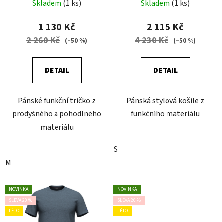
WHITE
SCOTTISH
Skladem
(1 ks)
Skladem
(1 ks)
1 130 Kč
2 115 Kč
2 260 Kč
4 230 Kč
(–50 %)
(–50 %)
DETAIL
DETAIL
Pánské funkční tričko z
Pánská stylová košile z
prodyšného a pohodlného
funkčního materiálu
materiálu
S
M
NOVINKA
NOVINKA
SLEVA 20 %
SLEVA 20 %
LÉTO
LÉTO