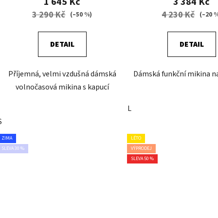
1 645 Kč
3 384 Kč
3 290 Kč
4 230 Kč
(–50 %)
(–20 
DETAIL
DETAIL
Příjemná, velmi vzdušná dámská
Dámská funkční mikina na
volnočasová mikina s kapucí
L
S
ZIMA
LÉTO
SLEVA 30 %
VÝPRODEJ
SLEVA 50 %