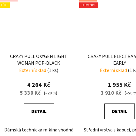
LÉTO
SLEVA 50 %
CRAZY PULL OXYGEN LIGHT
CRAZY PULL ELECTRA
WOMAN POP-BLACK
EARLY
Externí sklad
(1 ks)
Externí sklad
(1 k
4 264 Kč
1 955 Kč
5 330 Kč
3 910 Kč
(–20 %)
(–50 
DETAIL
DETAIL
Dámská technická mikina vhodná
Střední vrstva s kapucí, 