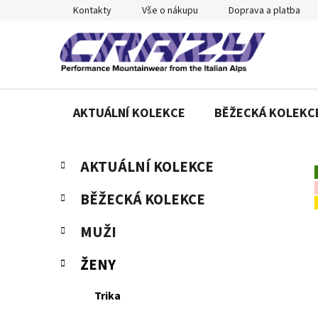
Přejít
Kontakty
Vše o nákupu
Doprava a platba
na
obsah
AKTUÁLNÍ KOLEKCE
BĚŽECKÁ KOLEKC
P
K
Přeskočit
AKTUÁLNÍ KOLEKCE
a
o
kategorie
t
s
BĚŽECKÁ KOLEKCE
e
t
g
r
MUŽI
o
a
r
ŽENY
n
i
e
n
Trika
í