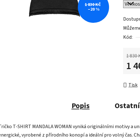
1 830 KČ
–20 %
Dostup
Můžeme 
Kód:
1 830 
1 4
Měrná 
Tisk
Popis
Ostatní
Tričko T-SHIRT MANDALA WOMAN vyniká originálními motivy a uniká
energické, vyrobené z přírodního konopí a ideální pro volný čas. Ch