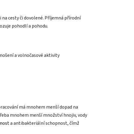
 na cesty či dovolené. Příjemná přírodní
vozuje pohodlí a pohodu.
ošení a volnočasové aktivity
a zpracování má mnohem menší dopad na
potřeba mnohem menší množství hnojiv, vody
nost
a antibakteriální schopnost, čímž