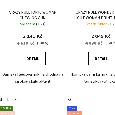
CRAZY PULL IONIC WOMAN
CRAZY PULL WONDER
CHEWING GUM
LIGHT WOMAN PRINT 
Skladem
(1 ks)
Externí sklad
(1 k
3 241 Kč
2 045 Kč
4 630 Kč
4 090 Kč
(–30 %)
(–50 
DETAIL
DETAIL
Dámská fleecová mikina vhodná na
Ikonická dámská mikina 
širokou škálu aktivit
turistiku i volný č
M
L
XL
XS
NOVINKA
ZIMA
SLEVA 20 %
VÝPRODEJ