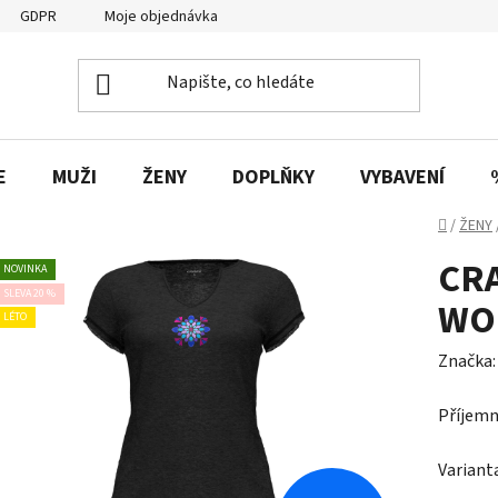
GDPR
Moje objednávka
E
MUŽI
ŽENY
DOPLŇKY
VYBAVENÍ
Domů
/
ŽENY
CR
NOVINKA
SLEVA 20 %
WO
LÉTO
Značka
Příjemn
Variant