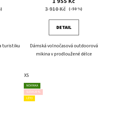
1 955 Kč
3 910 Kč
%)
(–50 %)
DETAIL
 turistiku
Dámská volnočasová outdoorová
mikina v prodloužené délce
XS
NOVINKA
SLEVA 20 %
LÉTO