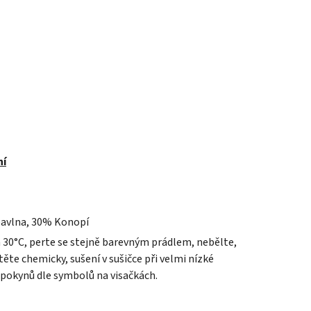
ní
avlna, 30% Konopí
a 30°C, perte se stejně barevným prádlem, nebělte,
ěte chemicky, sušení v sušičce při velmi nízké
 pokynů dle symbolů na visačkách.