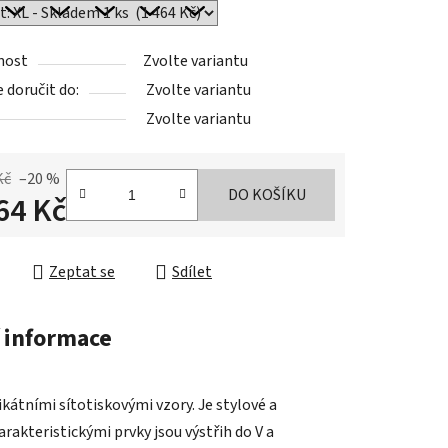
nost
Zvolte variantu
doručit do:
Zvolte variantu
Zvolte variantu
Kč
–20 %
DO KOŠÍKU
64 Kč
cena:
Zeptat se
Sdílet
 informace
tními sítotiskovými vzory. Je stylové a
arakteristickými prvky jsou výstřih do V a