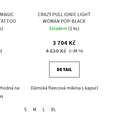
 MAGIC
CRAZY PULL IONIC LIGHT
TATTOO
WOMAN POP-BLACK
s)
Skladem
(1 ks)
3 704 Kč
4 630 Kč
%)
(–20 %)
DETAIL
vhodná na
Dámská fleecová mikina s kapucí
as
S
M
L
XL