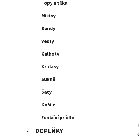
p
Topy a tílka
a
Mikiny
n
e
Bundy
l
Vesty
Kalhoty
Kraťasy
Sukně
Šaty
Košile
Funkční prádlo
DOPLŇKY