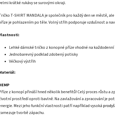
velmi krátké rukávy se surovými okraji.
Tričko T-SHIRT MANDALA je společník pro každý den ve městě, ale i
příze je pohlazením po těle. Volný střih podporuje vzdušnost a na
Vlastnosti:
Lehké dámské tričko z konopné příze vhodné na každodenní n
Jednobarevný podklad zdobený potisky
Véčkový výstřih
Materiál:
HEMP
Příze z konopí přináší hned několik benefitů! Celý proces růstu 
životní prostředí oproti bavlně. Na zavlažování a zpracování je 
energie. Mezi jeho funkční vlastnosti patří například vysoká
prodyš
zamezuje tvorbě zápachu.