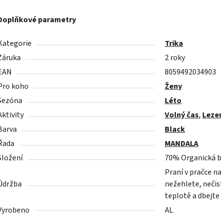
Doplňkové parametry
Kategorie
Trika
Záruka
2 roky
EAN
8059492034903
Pro koho
Ženy
Sezóna
Léto
Aktivity
Volný čas
,
Leze
Barva
Black
Řada
MANDALA
Složení
70% Organická b
Praní v pračce n
Údržba
nežehlete, nečist
teplotě a dbejte
Vyrobeno
AL