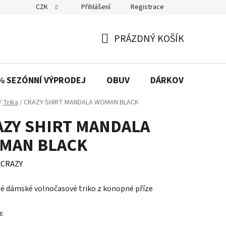
CZK
Přihlášení
Registrace
PRÁZDNÝ KOŠÍK
NÁKUPNÍ
KOŠÍK
% SEZÓNNÍ VÝPRODEJ
OBUV
DÁRKOVÉ POUKAZ
/
Trika
/
CRAZY SHIRT MANDALA WOMAN BLACK
AZY SHIRT MANDALA
MAN BLACK
:
CRAZY
é dámské volnočasové triko z konopné příze
a: