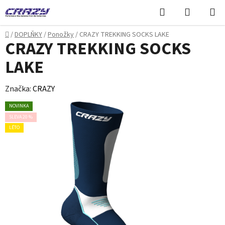
Přejít
Hledat
NÁKUPN
na
KOŠÍK
obsah
Domů
/
DOPLŇKY
/
Ponožky
/
CRAZY TREKKING SOCKS LAKE
CRAZY TREKKING SOCKS
LAKE
Značka:
CRAZY
NOVINKA
SLEVA 20 %
LÉTO