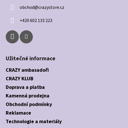
a
obchod
@
crazystore.cz
t
í
+420 602 133 223
Užitečné informace
CRAZY ambasadoři
CRAZY KLUB
Doprava a platba
Kamenná prodejna
Obchodní podmínky
Reklamace
Technologie a materiály