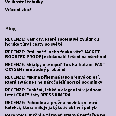
Velikostní tabulky
Vrácení zboží
Blog
RECENZE: Kalhoty, které spolehlivě zvládnou
horské túry i cesty po světě!
RECENZE: Prší, sněží nebo fouká vítr? JACKET
BOOSTED PROOF je dokonalé řešení na všechno!
RECENZE: Skialpy v tempu? To s kalhotami PANT
OXYGEN není žádný problém!
RECENZE: Mikina příjemná jako hřejivé objetí,
která zvládne i nejnáročnější horské podmínky!
RECENZE: Funkční, lehké a elegantní v jednom –
letní CRAZY šaty DRESS KIMERA
RECENZE: Pohodlná a pružná novinka v letní
kolekci, která miluje jakýkoliv aktivní pohyb
Recenze: Funkční a zároveň stylová parťačka na