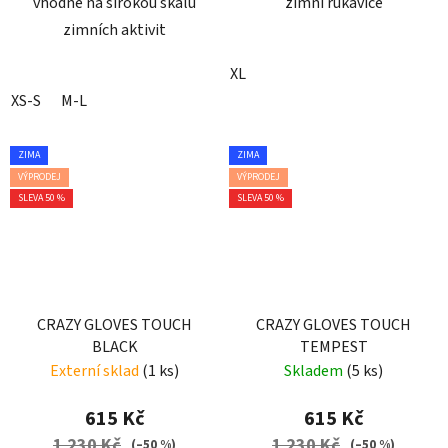
vhodné na širokou škálu
zimní rukavice
zimních aktivit
XL
XS-S
M-L
ZIMA
ZIMA
VÝPRODEJ
VÝPRODEJ
SLEVA 50 %
SLEVA 50 %
CRAZY GLOVES TOUCH
CRAZY GLOVES TOUCH
BLACK
TEMPEST
Externí sklad
(1 ks)
Skladem
(5 ks)
615 Kč
615 Kč
1 230 Kč
1 230 Kč
(–50 %)
(–50 %)