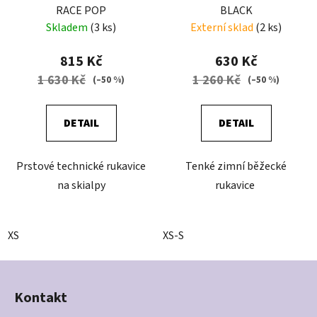
RACE POP
BLACK
Skladem
(3 ks)
Externí sklad
(2 ks)
815 Kč
630 Kč
1 630 Kč
1 260 Kč
(–50 %)
(–50 %)
DETAIL
DETAIL
Prstové technické rukavice
Tenké zimní běžecké
na skialpy
rukavice
XS
XS-S
Z
á
Kontakt
p