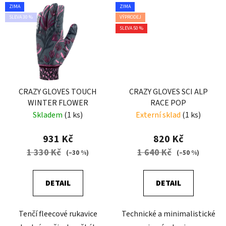
ZIMA
ZIMA
SLEVA 30 %
VÝPRODEJ
SLEVA 50 %
CRAZY GLOVES TOUCH
CRAZY GLOVES SCI ALP
WINTER FLOWER
RACE POP
Skladem
(1 ks)
Externí sklad
(1 ks)
931 Kč
820 Kč
1 330 Kč
1 640 Kč
(–30 %)
(–50 %)
DETAIL
DETAIL
Tenčí fleecové rukavice
Technické a minimalistické