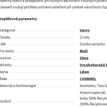
tepelný výkon a prodyšnost při různých aktivitách v různých pově
zároveň snižují potřebu vrstvení oblečení při změně náročnosti fyzi
Doplňkové parametry
Kategorie
Vesty
Záruka
2 roky
EAN
Zvolte variantu
Pro koho
Muži
Sezóna
Zima
Aktivity
Vysokohorská t
Barva
Liken
Řada
CHANNEL
Materiál a technologie
Seamless, Two fa
Hlavní materiál
boky: 50% Recykl
Složení
100% Recyklovan