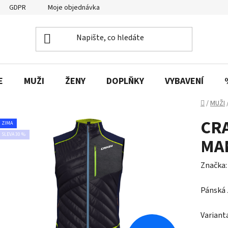
GDPR
Moje objednávka
E
MUŽI
ŽENY
DOPLŇKY
VYBAVENÍ
Domů
/
MUŽI
CR
ZIMA
SLEVA 30 %
MA
Značka
Pánská 
Variant