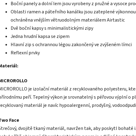
Boční panely a dolní lem jsou vyrobeny z pružné a vysoce pr
Oblasti ramen a páteřního kanálku jsou zateplené výkonnou 
ochráněna vnějším větruodolným materiálem Airtastic
Dvě boční kapsy s minimalistickými zipy
Jedna hrudní kapsa se zipem
Hlavní zip s ochrannou légou zakončený ve zvýšeném límci
Reflexní prvky
Materiál:
MICROROLLO
MICROROLLO je izolační materiál z recyklovaného polyesteru, kte
přírodnímu peří. Tepelný výkon je srovnatelný s péřovou výplní o pl
recyklovaný materiál je navíc hypoalergenní, prodyšný, vodoodpudiv
Two Face
Strečový, dvojitě tkaný materiál, navržen tak, aby poskytl bohaté 