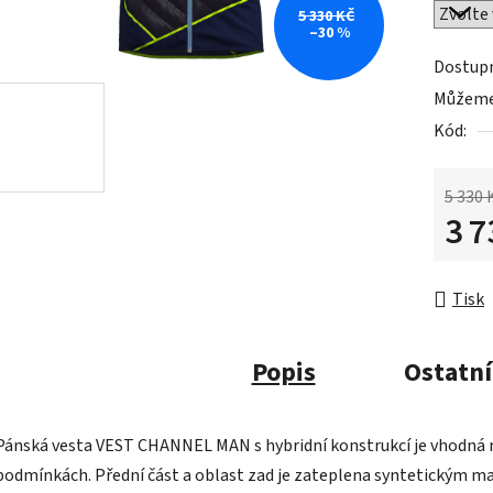
5 330 KČ
–30 %
Dostup
Můžeme 
Kód:
5 330 
3 7
Měrná 
Tisk
Popis
Ostatní
Pánská vesta VEST CHANNEL MAN s hybridní konstrukcí je vhodná na
podmínkách. Přední část a oblast zad je zateplena syntetickým 