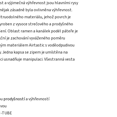
t a výjimečná výhřevnost jsou hlavními rysy
 nějak zásadně byla ovlivněna výhřevnost.
ětruodolného materiálu, jehož povrch je
 vyroben z vysoce strečového a prodyšného
ení. Oblast ramen a kanálek podél páteře je
nkční je zachování vyváženého poměru
lným materiálem Airtastic s voděodpudivou
. Jedna kapsa se zipem je umístěna na
ci usnadňuje manipulaci. Všestranná vesta
ou
prodyšností
a výhřevností
avou
 I-TUBE