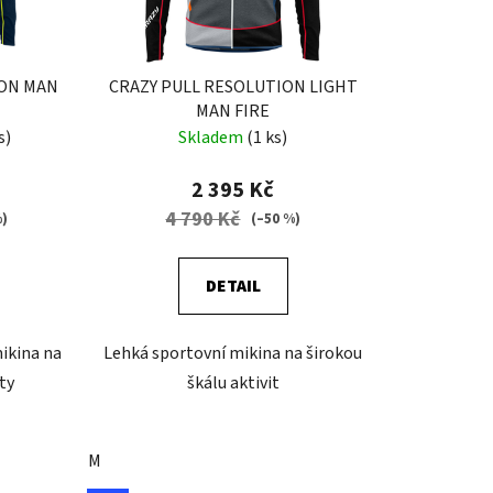
ION MAN
CRAZY PULL RESOLUTION LIGHT
MAN FIRE
s)
Skladem
(1 ks)
2 395 Kč
4 790 Kč
%)
(–50 %)
DETAIL
ikina na
Lehká sportovní mikina na širokou
ty
škálu aktivit
M