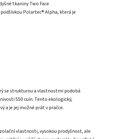
odyšné tkaniny Two Face
podšívkou Polartec® Alpha, která je
rý se strukturou a vlastnostmi podobá
nivosti 550 cuin. Tento ekologický,
ý a je jej možné prát v pračce.
izolační vlastnosti, vysokou prodyšnost, ale