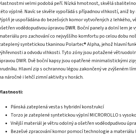
vlastnostmi velmi podobá peří. Nízká hmotnost, skvělá sbalitelnos
této výplně. Navíc se skvěle vypořádá s případnou vlhkostí, aniž by
Výplň je uspořádána do bezešvých komor vytvořených z lehkého, v
ošetřen vodědopudivou úpravou
DWR
. Boční panely a dolní lem je
materiálu pro zachování co nejvyššího komfortu po celou dobu noš
zateplený syntetickou tkaninou Polartec® Alpha, jehož hlavní fu
výhřevnosti a odvodu vlhkosti. Tyto zóny jsou potažené větruodo
úpravou DWR. Dvě boční kapsy jsou opatřené minimalistickými zipy
hrudníku. Hlavní zip s ochrannou légou zakončený ve zvýšeném lím
na náročné i lehčí zimní aktivity v horách.
Vlastnosti:
Pánská zateplená vesta s hybridní konstrukcí
Torzo je zateplené syntetickou výplní MICROROLLO s vysok
Vnější materiál je větru odolný a ošetřen voděodpudivou úpr
Bezešvé zpracování komor pomocí technologie a materiálu