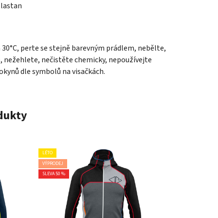
Elastan
a 30°C, perte se stejně barevným prádlem, nebělte,
e, nežehlete, nečistěte chemicky, nepoužívejte
pokynů dle symbolů na visačkách.
odukty
LÉTO
VÝPRODEJ
SLEVA 50 %