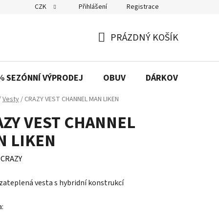
CZK
Přihlášení
Registrace
PRÁZDNÝ KOŠÍK
NÁKUPNÍ
KOŠÍK
% SEZÓNNÍ VÝPRODEJ
OBUV
DÁRKOVÉ POUKAZ
/
Vesty
/
CRAZY VEST CHANNEL MAN LIKEN
AZY VEST CHANNEL
N LIKEN
:
CRAZY
zateplená vesta s hybridní konstrukcí
a: