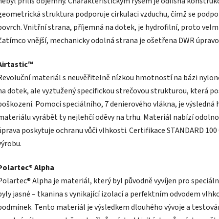
nebyl příliš objemný. Charakteristickým rysem je odlišná konstrukce
geometrická struktura podporuje cirkulaci vzduchu, čímž se podpor
povrch. Vnitřní strana, příjemná na dotek, je hydrofilní, proto velm
Zatímco vnější, mechanicky odolná strana je ošetřena DWR úpravou
Airtastic™
Revoluční materiál s neuvěřitelně nízkou hmotností na bázi nylonov
na dotek, ale vyztužený specifickou strečovou strukturou, která 
poškození. Pomocí speciálního, 7 denierového vlákna, je výsledná
materiálu vyrábět ty nejlehčí oděvy na trhu. Materiál nabízí odoln
úprava poskytuje ochranu vůči vlhkosti. Certifikace STANDARD 10
výrobu.
Polartec® Alpha
Polartec® Alpha je materiál, který byl původně vyvíjen pro speciál
byly jasné – tkanina s vynikající izolací a perfektním odvodem vlhk
podmínek. Tento materiál je výsledkem dlouhého vývoje a testová