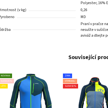
Polyester, 16% 
Hmotnost (v kg)
0,26
Vyrobeno
MD
Praní v pračce n
Údržba
nesušte v sušičc
aviváž a dbejte 
Související pr
NOVINKA
ZIMA
SLEVA 20 %
VÝPRODEJ
LÉTO
SLEVA 50 %