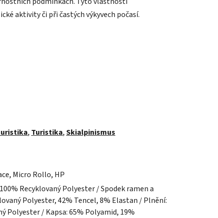
trnostních podmínkách. Tyto vlastnosti
cké aktivity či při častých výkyvech počasí.
uristika
,
Turistika
,
Skialpinismus
ce, Micro Rollo, HP
: 100% Recyklovaný Polyester / Spodek ramen a
ovaný Polyester, 42% Tencel, 8% Elastan / Plnění:
ý Polyester / Kapsa: 65% Polyamid, 19%