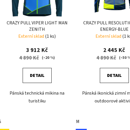
CRAZY PULL VIPER LIGHT MAN
CRAZY PULL RESOLUT
ZENITH
ENERGY-BLUE
Externí sklad
(1 ks)
Externí sklad
(1 k
3 912 Kč
2 445 Kč
4 890 Kč
4 890 Kč
(–20 %)
(–50 
DETAIL
DETAIL
Pánská technická mikina na
Pánská ikonická zimní m
turistiku
outdoorové aktivi
S
M