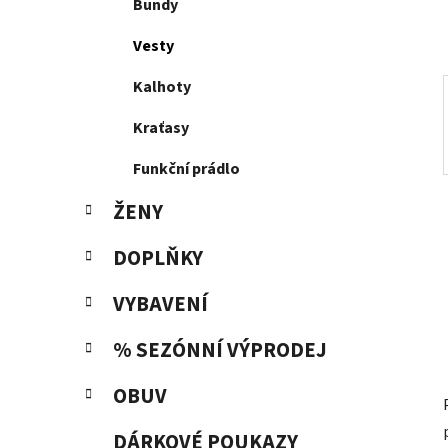
p
Bundy
a
Vesty
n
e
Kalhoty
l
Kraťasy
Funkční prádlo
ŽENY
DOPLŇKY
VYBAVENÍ
% SEZÓNNÍ VÝPRODEJ
OBUV
DÁRKOVÉ POUKAZY