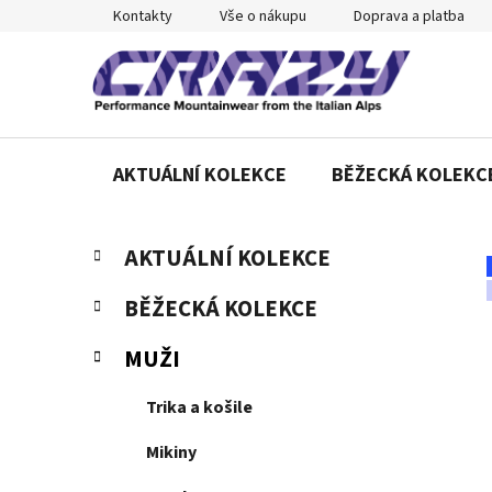
Přejít
Kontakty
Vše o nákupu
Doprava a platba
na
obsah
AKTUÁLNÍ KOLEKCE
BĚŽECKÁ KOLEKC
P
K
Přeskočit
AKTUÁLNÍ KOLEKCE
a
o
kategorie
t
s
BĚŽECKÁ KOLEKCE
e
t
g
r
MUŽI
o
a
r
Trika a košile
n
i
e
n
Mikiny
í