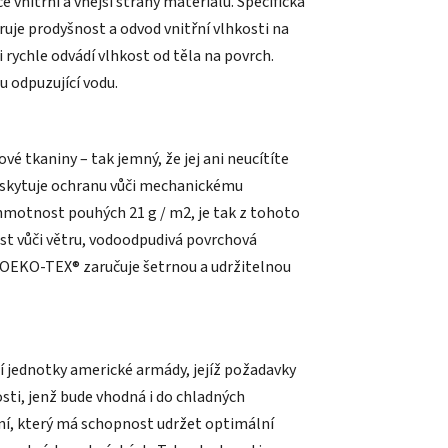
 vnitřní a vnější strany materiálu. Specifická
uje prodyšnost a odvod vnitřní vlhkosti na
i rychle odvádí vlhkost od těla na povrch.
 odpuzující vodu.
é tkaniny – tak jemný, že jej ani neucítíte
poskytuje ochranu vůči mechanickému
 hmotnost pouhých 21 g / m2, je tak z tohoto
ost vůči větru, vodoodpudivá povrchová
0 OEKO-TEX® zaručuje šetrnou a udržitelnou
ní jednotky americké armády, jejíž požadavky
osti, jenž bude vhodná i do chladných
ní, který má schopnost udržet optimální