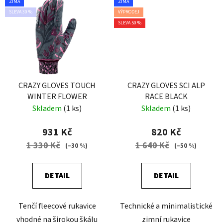
ZIMA
ZIMA
SLEVA 30 %
VÝPRODEJ
SLEVA 50 %
CRAZY GLOVES TOUCH
CRAZY GLOVES SCI ALP
WINTER FLOWER
RACE BLACK
Skladem
(1 ks)
Skladem
(1 ks)
931 Kč
820 Kč
1 330 Kč
1 640 Kč
(–30 %)
(–50 %)
DETAIL
DETAIL
Tenčí fleecové rukavice
Technické a minimalistické
vhodné na širokou škálu
zimní rukavice