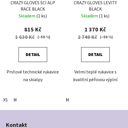
CRAZY GLOVES SCI ALP
CRAZY GLOVES LEVITY
RACE BLACK
BLACK
Skladem
(1 ks)
Skladem
(1 ks)
815 Kč
1 370 Kč
1 630 Kč
2 740 Kč
(–50 %)
(–50 %)
DETAIL
DETAIL
Prstové technické rukavice
Velmi teplé rukavice s
na skialpy
kvalitní péřovou výplní
XS
M
M
Z
á
Kontakt