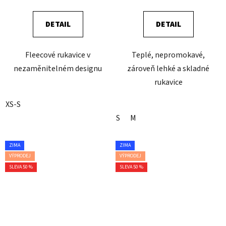
DETAIL
DETAIL
Fleecové rukavice v
Teplé, nepromokavé,
nezaměnitelném designu
zároveň lehké a skladné
rukavice
XS-S
S
M
ZIMA
ZIMA
VÝPRODEJ
VÝPRODEJ
SLEVA 50 %
SLEVA 50 %