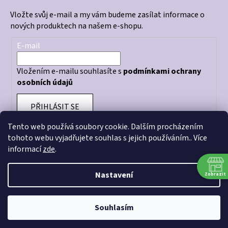
Vložte svůj e-mail a my vám budeme zasílat informace o
nových produktech na našem e-shopu.
E-mail
Vložením e-mailu souhlasíte s
podmínkami ochrany
osobních údajů
PŘIHLÁSIT SE
Tento web používá soubory cookie. Dalším procházením
tohoto webu vyjadřujete souhlas s jejich používáním.. Více
informací
zde
.
Otevírací doba prodejny: PO - PÁ 10:00 - 18:00
Nastavení
Zobrazit
Souhlasím
Vytvořil Shoptet
Copyright 2026
CRAZY STORE
. Všechna práva vyhrazena.