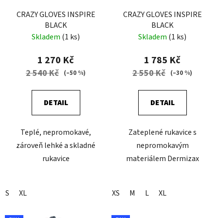
CRAZY GLOVES INSPIRE
CRAZY GLOVES INSPIRE
BLACK
BLACK
Skladem
(1 ks)
Skladem
(1 ks)
1 270 Kč
1 785 Kč
2 540 Kč
2 550 Kč
(–50 %)
(–30 %)
DETAIL
DETAIL
Teplé, nepromokavé,
Zateplené rukavice s
zároveň lehké a skladné
nepromokavým
rukavice
materiálem Dermizax
S
XL
XS
M
L
XL