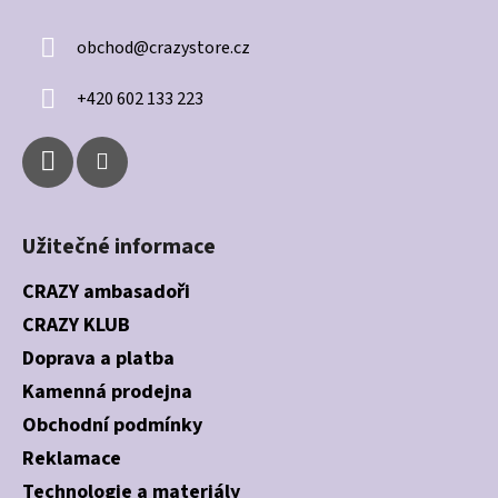
p
a
obchod
@
crazystore.cz
t
í
+420 602 133 223
Užitečné informace
CRAZY ambasadoři
CRAZY KLUB
Doprava a platba
Kamenná prodejna
Obchodní podmínky
Reklamace
Technologie a materiály