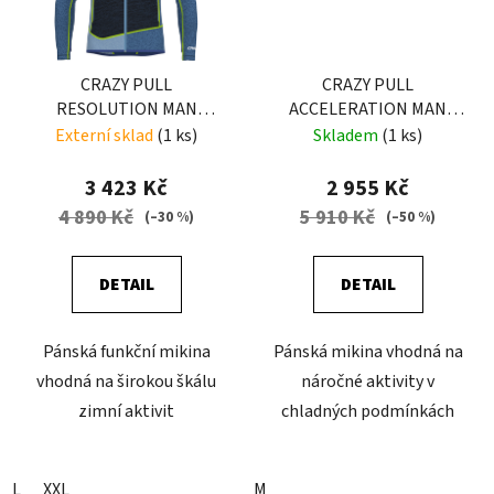
CRAZY PULL
CRAZY PULL
RESOLUTION MAN
ACCELERATION MAN
LIKEN-BLUE
EARLY
Externí sklad
(1 ks)
Skladem
(1 ks)
3 423 Kč
2 955 Kč
4 890 Kč
5 910 Kč
(–30 %)
(–50 %)
DETAIL
DETAIL
Pánská funkční mikina
Pánská mikina vhodná na
vhodná na širokou škálu
náročné aktivity v
zimní aktivit
chladných podmínkách
L
XXL
M