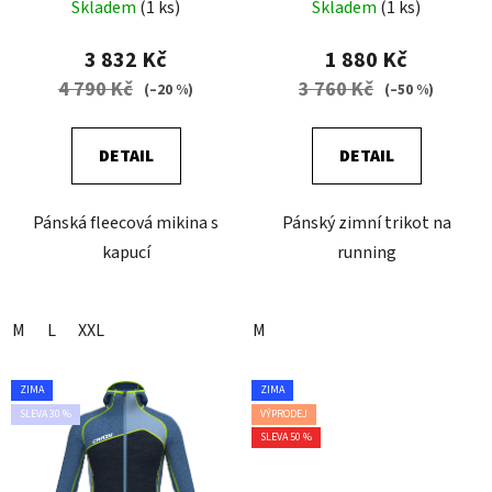
SLATE-BLACK
FLUO SCOTTISH
Skladem
(1 ks)
Skladem
(1 ks)
3 832 Kč
1 880 Kč
4 790 Kč
3 760 Kč
(–20 %)
(–50 %)
DETAIL
DETAIL
Pánská fleecová mikina s
Pánský zimní trikot na
kapucí
running
M
L
XXL
M
ZIMA
ZIMA
SLEVA 30 %
VÝPRODEJ
SLEVA 50 %