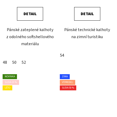
DETAIL
DETAIL
Pánské zateplené kalhoty
Pánské technické kalhoty
z odolného softshellového
na zimní turistiku
materiálu
54
48
50
52
NOVINKA
ZIMA
SLEVA 20 %
VÝPRODEJ
LÉTO
SLEVA 50 %