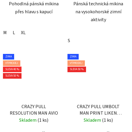
Pohodlná pánská mikina
Pánská technická mikina
přes hlavu s kapucí
na vysokohorské zimní
aktivity
M
L
XL
S
ZIMA
ZIMA
VÝPRODEJ
VÝPRODEJ
SLEVA 40 %
SLEVA 50 %
SLEVA 50 %
CRAZY PULL
CRAZY PULL UMBOLT
RESOLUTION MAN AVIO
MAN PRINT LIKEN
SCOTTISH
Skladem
(1 ks)
Skladem
(1 ks)