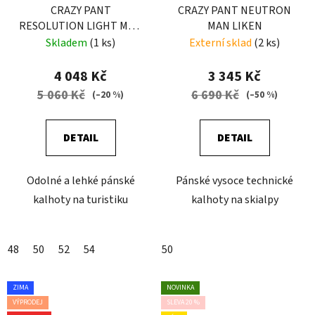
CRAZY PANT
CRAZY PANT NEUTRON
RESOLUTION LIGHT MAN
MAN LIKEN
SLATE-BLACK
Skladem
(1 ks)
Externí sklad
(2 ks)
4 048 Kč
3 345 Kč
5 060 Kč
6 690 Kč
(–20 %)
(–50 %)
DETAIL
DETAIL
Odolné a lehké pánské
Pánské vysoce technické
kalhoty na turistiku
kalhoty na skialpy
48
50
52
54
50
ZIMA
NOVINKA
VÝPRODEJ
SLEVA 20 %