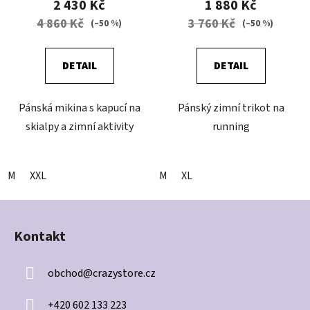
2 430 Kč
1 880 Kč
4 860 Kč
3 760 Kč
(–50 %)
(–50 %)
DETAIL
DETAIL
Pánská mikina s kapucí na
Pánský zimní trikot na
skialpy a zimní aktivity
running
M
XXL
M
XL
Z
á
Kontakt
p
a
obchod
@
crazystore.cz
t
í
+420 602 133 223