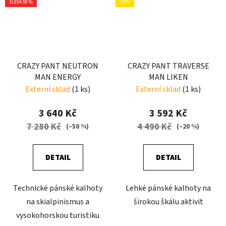
SLEVA 50 %
LÉTO
CRAZY PANT NEUTRON
CRAZY PANT TRAVERSE
MAN ENERGY
MAN LIKEN
Externí sklad
(1 ks)
Externí sklad
(1 ks)
3 640 Kč
3 592 Kč
7 280 Kč
4 490 Kč
(–50 %)
(–20 %)
DETAIL
DETAIL
Technické pánské kalhoty
Lehké pánské kalhoty na
na skialpinismus a
širokou škálu aktivit
vysokohorskou turistiku