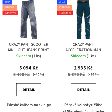
ZIMA
ZIMA
VÝPRODEJ
VÝPRODEJ
SLEVA 40 %
SLEVA 50 %
CRAZY PANT SCOOTER
CRAZY PANT
MN LIGHT JEANS PRINT
ACCELERATION MAN
EARLY
Skladem
(1 ks)
Skladem
(1 ks)
5 094 Kč
2 935 Kč
8 490 Kč
5 870 Kč
(–40 %)
(–50 %)
DETAIL
DETAIL
Pánské kalhoty na skialpy
Pánské kalhoty užšího
střihu vhodné na horské