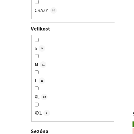
CRAZY
30
Velikost
S
9
M
21
L
13
XL
12
XXL
7
Sezóna