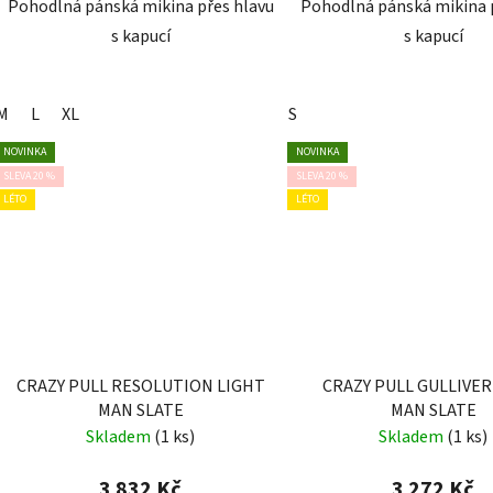
Pohodlná pánská mikina přes hlavu
Pohodlná pánská mikina 
s kapucí
s kapucí
M
L
XL
S
NOVINKA
NOVINKA
SLEVA 20 %
SLEVA 20 %
LÉTO
LÉTO
CRAZY PULL RESOLUTION LIGHT
CRAZY PULL GULLIVER
MAN SLATE
MAN SLATE
Skladem
(1 ks)
Skladem
(1 ks)
3 832 Kč
3 272 Kč