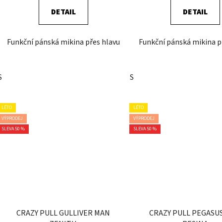
DETAIL
DETAIL
Funkční pánská mikina přes hlavu
Funkční pánská mikina p
S
S
LÉTO
LÉTO
VÝPRODEJ
VÝPRODEJ
SLEVA 50 %
SLEVA 50 %
CRAZY PULL GULLIVER MAN
CRAZY PULL PEGASU