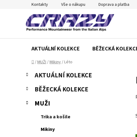
Přejít
Kontakty
Vše o nákupu
Doprava a platba
na
obsah
AKTUÁLNÍ KOLEKCE
BĚŽECKÁ KOLEKC
Domů
/
MUŽI
/
Mikiny
/
Léto
P
K
Přeskočit
AKTUÁLNÍ KOLEKCE
a
o
kategorie
t
s
BĚŽECKÁ KOLEKCE
e
t
g
r
MUŽI
o
a
r
Trika a košile
n
i
e
n
Mikiny
í