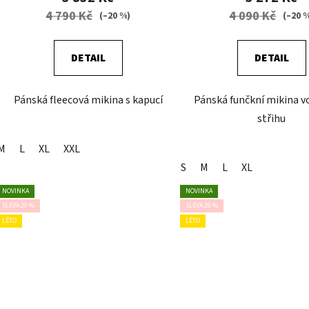
4 790 Kč
4 090 Kč
(–20 %)
(–20 
DETAIL
DETAIL
Pánská fleecová mikina s kapucí
Pánská funčkní mikina v
střihu
M
L
XL
XXL
S
M
L
XL
NOVINKA
NOVINKA
SLEVA 20 %
SLEVA 20 %
LÉTO
LÉTO