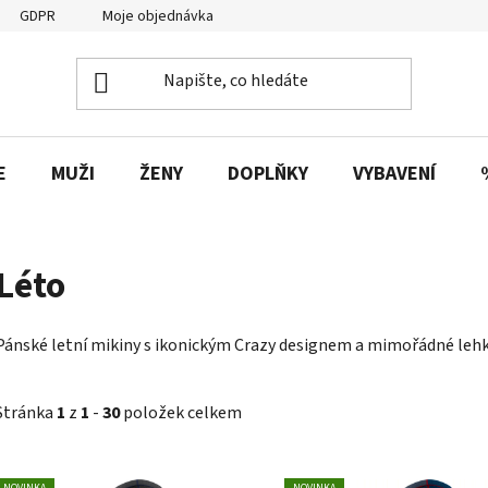
GDPR
Moje objednávka
E
MUŽI
ŽENY
DOPLŇKY
VYBAVENÍ
Léto
Pánské letní mikiny s ikonickým Crazy designem a mimořádné lehko
Stránka
1
z
1
-
30
položek celkem
V
NOVINKA
NOVINKA