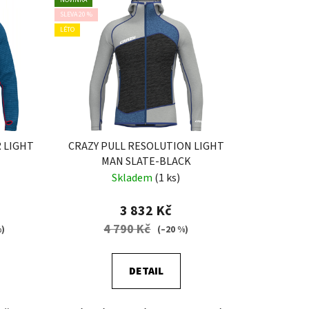
n
SLEVA 20 %
í
LÉTO
p
r
o
d
u
k
 LIGHT
CRAZY PULL RESOLUTION LIGHT
t
MAN SLATE-BLACK
ů
Skladem
(1 ks)
3 832 Kč
4 790 Kč
%)
(–20 %)
DETAIL