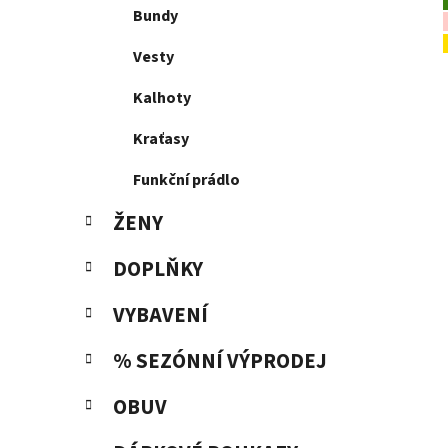
p
Bundy
a
Vesty
n
e
Kalhoty
l
Kraťasy
Funkční prádlo
ŽENY
DOPLŇKY
VYBAVENÍ
% SEZÓNNÍ VÝPRODEJ
OBUV