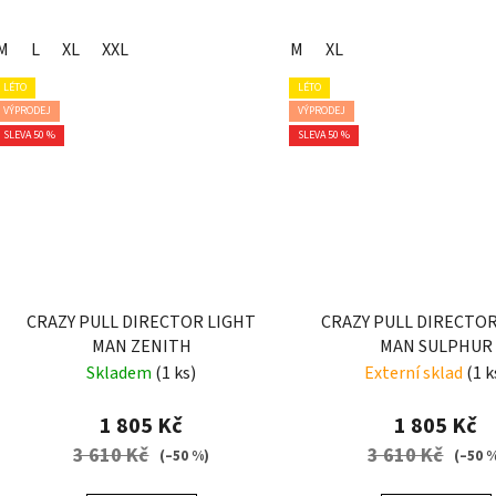
M
L
XL
XXL
M
XL
LÉTO
LÉTO
VÝPRODEJ
VÝPRODEJ
SLEVA 50 %
SLEVA 50 %
CRAZY PULL DIRECTOR LIGHT
CRAZY PULL DIRECTOR
MAN ZENITH
MAN SULPHUR
Skladem
(1 ks)
Externí sklad
(1 k
1 805 Kč
1 805 Kč
3 610 Kč
3 610 Kč
(–50 %)
(–50 