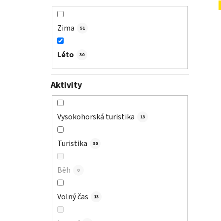
Zima
51
Léto
30
Aktivity
Vysokohorská turistika
13
Turistika
30
Běh
0
Volný čas
13