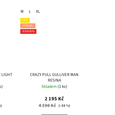
M
L
XL
LÉTO
VÝPRODEJ
SLEVA 50 %
 LIGHT
CRAZY PULL GULLIVER MAN
RESINA
s)
Skladem
(1 ks)
2 195 Kč
4 390 Kč
%)
(–50 %)