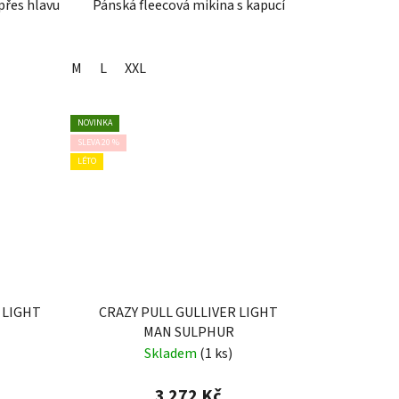
přes hlavu
Pánská fleecová mikina s kapucí
M
L
XXL
NOVINKA
SLEVA 20 %
LÉTO
 LIGHT
CRAZY PULL GULLIVER LIGHT
MAN SULPHUR
Skladem
(1 ks)
3 272 Kč