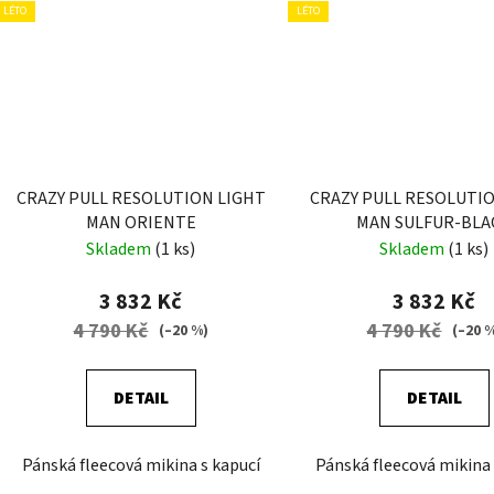
LÉTO
LÉTO
CRAZY PULL RESOLUTION LIGHT
CRAZY PULL RESOLUTI
MAN ORIENTE
MAN SULFUR-BLA
Skladem
(1 ks)
Skladem
(1 ks)
3 832 Kč
3 832 Kč
4 790 Kč
4 790 Kč
(–20 %)
(–20 
DETAIL
DETAIL
Pánská fleecová mikina s kapucí
Pánská fleecová mikina 