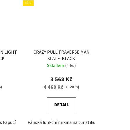
LÉTO
ON LIGHT
CRAZY PULL TRAVERSE MAN
CK
SLATE-BLACK
Skladem
(1 ks)
3 568 Kč
4 460 Kč
%)
(–20 %)
DETAIL
s kapucí
Pánská funkční mikina na turistiku