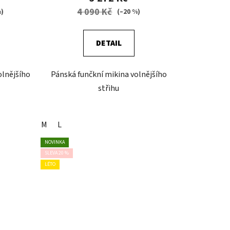
4 090 Kč
%)
(–20 %)
DETAIL
olnějšího
Pánská funčkní mikina volnějšího
střihu
M
L
NOVINKA
SLEVA 20 %
LÉTO