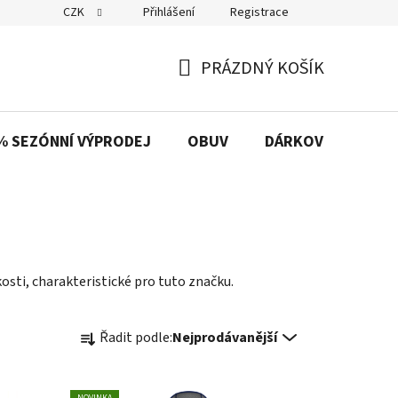
CZK
Přihlášení
Registrace
PRÁZDNÝ KOŠÍK
NÁKUPNÍ
KOŠÍK
% SEZÓNNÍ VÝPRODEJ
OBUV
DÁRKOVÉ POUKAZ
sti, charakteristické pro tuto značku.
Ř
Řadit podle:
Nejprodávanější
a
z
e
NOVINKA