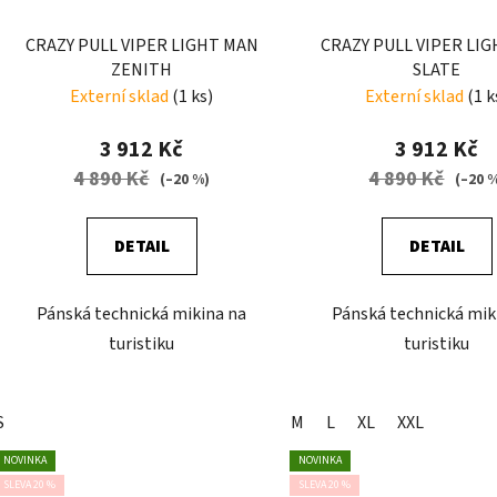
CRAZY PULL VIPER LIGHT MAN
CRAZY PULL VIPER LI
ZENITH
SLATE
Externí sklad
(1 ks)
Externí sklad
(1 k
3 912 Kč
3 912 Kč
4 890 Kč
4 890 Kč
(–20 %)
(–20 
DETAIL
DETAIL
Pánská technická mikina na
Pánská technická mik
turistiku
turistiku
S
M
L
XL
XXL
NOVINKA
NOVINKA
SLEVA 20 %
SLEVA 20 %