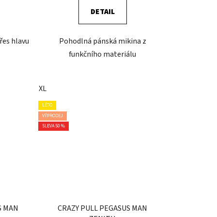
DETAIL
řes hlavu
Pohodlná pánská mikina z
funkčního materiálu
XL
LÉTO
VÝPRODEJ
SLEVA 50 %
S MAN
CRAZY PULL PEGASUS MAN