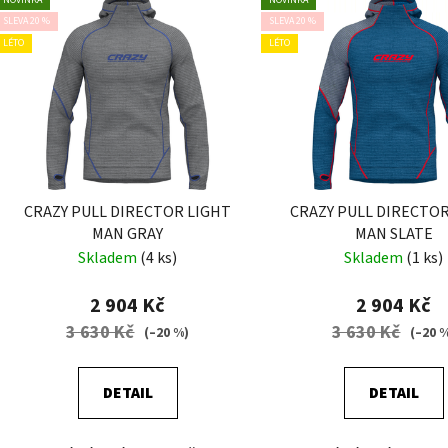
ý
SLEVA 20 %
SLEVA 20 %
p
LÉTO
LÉTO
i
s
p
r
o
d
CRAZY PULL DIRECTOR LIGHT
CRAZY PULL DIRECTOR
u
MAN GRAY
MAN SLATE
k
Skladem
(4 ks)
Skladem
(1 ks)
t
ů
2 904 Kč
2 904 Kč
3 630 Kč
3 630 Kč
(–20 %)
(–20 
DETAIL
DETAIL