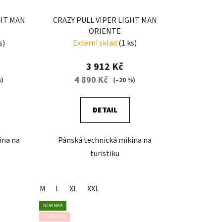
GHT MAN
CRAZY PULL VIPER LIGHT MAN
ORIENTE
s)
Externí sklad
(1 ks)
3 912 Kč
4 890 Kč
%)
(–20 %)
DETAIL
ina na
Pánská technická mikina na
turistiku
M
L
XL
XXL
NOVINKA
SLEVA 20 %