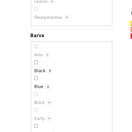
Lezení
0
Skialpinismus
0
Barva
Avio
0
Black
3
Blue
1
Brick
0
Early
0