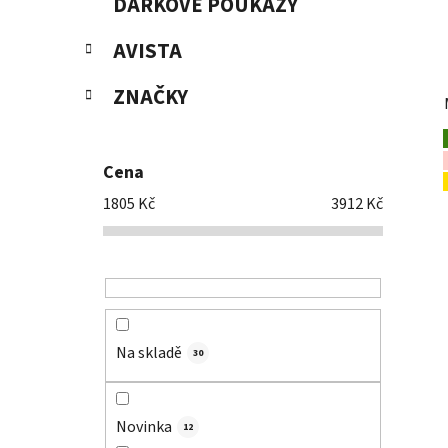
DÁRKOVÉ POUKAZY
AVISTA
ZNAČKY
Cena
1805
Kč
3912
Kč
Na skladě
30
Novinka
12