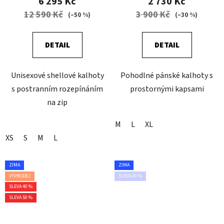
6 295 Kč
2 730 Kč
12 590 Kč
3 900 Kč
(–50 %)
(–30 %)
DETAIL
DETAIL
Unisexové shellové kalhoty
Pohodlné pánské kalhoty s
s postranním rozepínáním
prostornými kapsami
na zip
M
L
XL
XS
S
M
L
ZIMA
ZIMA
VÝPRODEJ
SLEVA 30 %
SLEVA 40 %
SLEVA 50 %