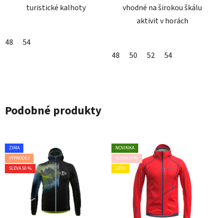
turistické kalhoty
vhodné na širokou škálu
aktivit v horách
48
54
48
50
52
54
Podobné produkty
ZIMA
NOVINKA
VÝPRODEJ
SLEVA 20 %
SLEVA 50 %
LÉTO