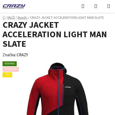
Přejít
Hledat
NÁKUPN
na
KOŠÍK
obsah
Domů
/
MUŽI
/
Bundy
/
CRAZY JACKET ACCELERATION LIGHT MAN SLATE
CRAZY JACKET
ACCELERATION LIGHT MAN
SLATE
Značka:
CRAZY
NOVINKA
SLEVA 20 %
LÉTO