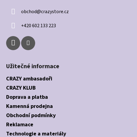
a
obchod
@
crazystore.cz
t
í
+420 602 133 223
Užitečné informace
CRAZY ambasadoři
CRAZY KLUB
Doprava a platba
Kamenná prodejna
Obchodní podmínky
Reklamace
Technologie a materiály