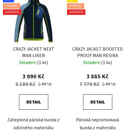
VÝPRODEJ
VÝPRODEJ
SLEVA 50 %
SLEVA 50 %
CRAZY JACKET NEXT
CRAZY JACKET BOOSTED
MAN LIKEN
PROOF MAN RESINA
Skladem
(1 ks)
Skladem
(1 ks)
3 090 Kč
3 885 Kč
6 180 Kč
7 770 Kč
(–50 %)
(–50 %)
DETAIL
DETAIL
Zateplená pánská bunda z
Pánská nepromokavá
odolného materiálu
bunda z materiálu