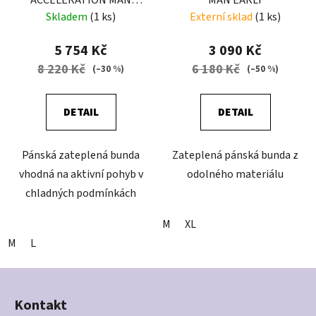
LIKEN-BLUE
Skladem
(1 ks)
Externí sklad
(1 ks)
5 754 Kč
3 090 Kč
8 220 Kč
6 180 Kč
(–30 %)
(–50 %)
DETAIL
DETAIL
Pánská zateplená bunda
Zateplená pánská bunda z
vhodná na aktivní pohyb v
odolného materiálu
chladných podmínkách
M
XL
M
L
Z
á
Kontakt
p