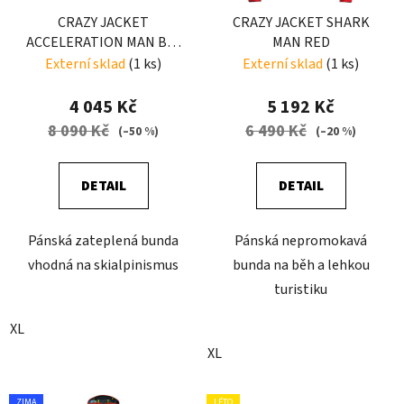
CRAZY JACKET
CRAZY JACKET SHARK
ACCELERATION MAN BIG
MAN RED
WHITE
Externí sklad
(1 ks)
Externí sklad
(1 ks)
4 045 Kč
5 192 Kč
8 090 Kč
6 490 Kč
(–50 %)
(–20 %)
DETAIL
DETAIL
Pánská zateplená bunda
Pánská nepromokavá
vhodná na skialpinismus
bunda na běh a lehkou
turistiku
XL
XL
ZIMA
LÉTO