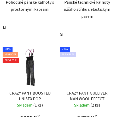
Pohodlné pánské kalhoty s
Pánské technické kalhoty
prostornými kapsami
užšího střihu s elastickým
pasem
M
XL
ZIMA
ZIMA
VÝPRODEJ
SLEVA 30 %
SLEVA 50 %
CRAZY PANT BOOSTED
CRAZY PANT GULLIVER
UNISEX POP
MAN WOOL EFFECT
DARK GRAY
Skladem
(1 ks)
Skladem
(2 ks)