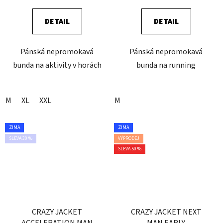
DETAIL
DETAIL
Pánská nepromokavá
Pánská nepromokavá
bunda na aktivity v horách
bunda na running
M
XL
XXL
M
ZIMA
ZIMA
SLEVA 30 %
VÝPRODEJ
SLEVA 50 %
CRAZY JACKET
CRAZY JACKET NEXT
ACCELERATION MAN
MAN EARLY