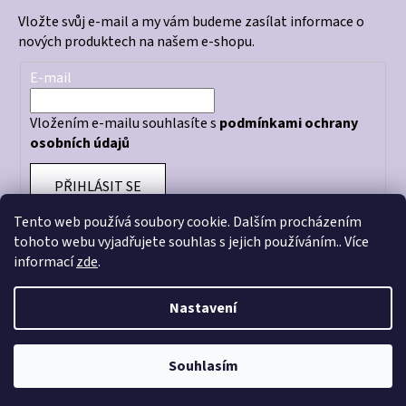
Vložte svůj e-mail a my vám budeme zasílat informace o
nových produktech na našem e-shopu.
E-mail
Vložením e-mailu souhlasíte s
podmínkami ochrany
osobních údajů
PŘIHLÁSIT SE
Tento web používá soubory cookie. Dalším procházením
tohoto webu vyjadřujete souhlas s jejich používáním.. Více
informací
zde
.
Otevírací doba prodejny: PO - PÁ 10:00 - 18:00
Nastavení
Souhlasím
Vytvořil Shoptet
Copyright 2026
CRAZY STORE
. Všechna práva vyhrazena.