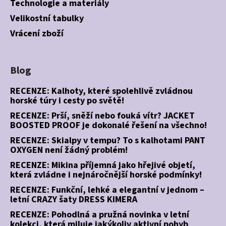
Technologie a materiály
Velikostní tabulky
Vrácení zboží
Blog
RECENZE: Kalhoty, které spolehlivě zvládnou
horské túry i cesty po světě!
RECENZE: Prší, sněží nebo fouká vítr? JACKET
BOOSTED PROOF je dokonalé řešení na všechno!
RECENZE: Skialpy v tempu? To s kalhotami PANT
OXYGEN není žádný problém!
RECENZE: Mikina příjemná jako hřejivé objetí,
která zvládne i nejnáročnější horské podmínky!
RECENZE: Funkční, lehké a elegantní v jednom –
letní CRAZY šaty DRESS KIMERA
RECENZE: Pohodlná a pružná novinka v letní
kolekci, která miluje jakýkoliv aktivní pohyb