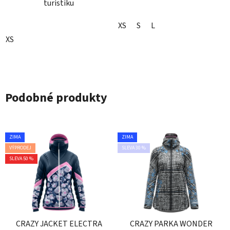
turistiku
XS
S
L
XS
Podobné produkty
ZIMA
ZIMA
VÝPRODEJ
SLEVA 30 %
SLEVA 50 %
CRAZY JACKET ELECTRA
CRAZY PARKA WONDER