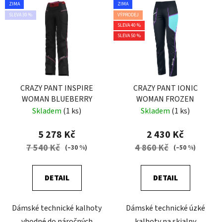
ZIMA
ZIMA
SLEVA 30 %
VÝPRODEJ
SLEVA 40 %
SLEVA 50 %
CRAZY PANT INSPIRE
CRAZY PANT IONIC
WOMAN BLUEBERRY
WOMAN FROZEN
Skladem
(1 ks)
Skladem
(1 ks)
5 278 Kč
2 430 Kč
7 540 Kč
4 860 Kč
(–30 %)
(–50 %)
DETAIL
DETAIL
Dámské technické kalhoty
Dámské technické úzké
vhodné do náročných
kalhoty na skialpy