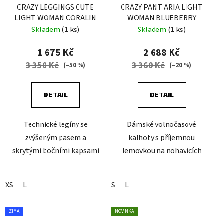
CRAZY LEGGINGS CUTE
CRAZY PANT ARIA LIGHT
LIGHT WOMAN CORALIN
WOMAN BLUEBERRY
Skladem
(1 ks)
Skladem
(1 ks)
1 675 Kč
2 688 Kč
3 350 Kč
3 360 Kč
(–50 %)
(–20 %)
DETAIL
DETAIL
Technické legíny se
Dámské volnočasové
zvýšeným pasem a
kalhoty s příjemnou
skrytými bočními kapsami
lemovkou na nohavicích
XS
L
S
L
ZIMA
NOVINKA