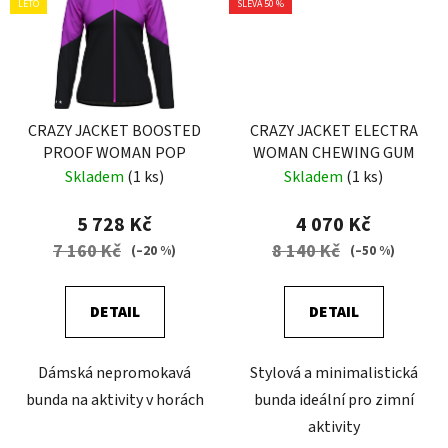
LÉTO
SLEVA 50 %
CRAZY JACKET BOOSTED
CRAZY JACKET ELECTRA
PROOF WOMAN POP
WOMAN CHEWING GUM
Skladem
(1 ks)
Skladem
(1 ks)
5 728 Kč
4 070 Kč
7 160 Kč
8 140 Kč
(–20 %)
(–50 %)
DETAIL
DETAIL
Dámská nepromokavá
Stylová a minimalistická
bunda na aktivity v horách
bunda ideální pro zimní
aktivity