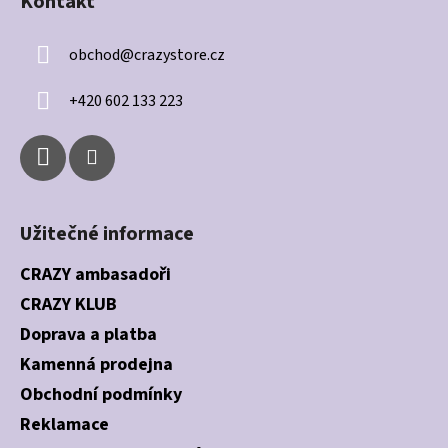
Kontakt
p
a
obchod
@
crazystore.cz
t
í
+420 602 133 223
Užitečné informace
CRAZY ambasadoři
CRAZY KLUB
Doprava a platba
Kamenná prodejna
Obchodní podmínky
Reklamace