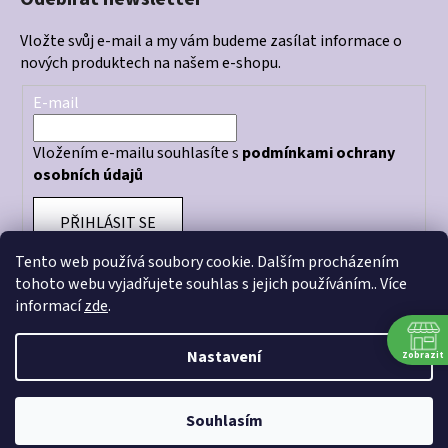
Vložte svůj e-mail a my vám budeme zasílat informace o
nových produktech na našem e-shopu.
E-mail
Vložením e-mailu souhlasíte s
podmínkami ochrany
osobních údajů
PŘIHLÁSIT SE
Tento web používá soubory cookie. Dalším procházením
tohoto webu vyjadřujete souhlas s jejich používáním.. Více
informací
zde
.
Otevírací doba prodejny: PO - PÁ 10:00 - 18:00
Nastavení
Zobrazit
Souhlasím
Vytvořil Shoptet
Copyright 2026
CRAZY STORE
. Všechna práva vyhrazena.