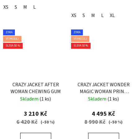
XS
S
M
L
XS
S
M
L
XL
ZIMA
ZIMA
VÝPRODEJ
VÝPRODEJ
SLEVA 50 %
SLEVA 50 %
CRAZY JACKET AFTER
CRAZY JACKET WONDER
WOMAN CHEWING GUM
MAGIC WOMAN PRINT
LEILA BLUE
Skladem
(1 ks)
Skladem
(1 ks)
3 210 Kč
4 495 Kč
6 420 Kč
8 990 Kč
(–50 %)
(–50 %)