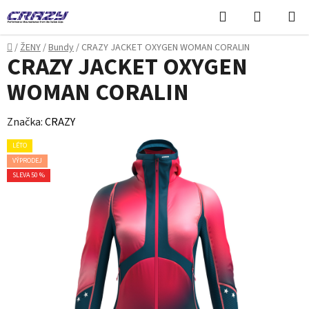
Přejít
Hledat
NÁKUPN
na
KOŠÍK
obsah
Domů
/
ŽENY
/
Bundy
/
CRAZY JACKET OXYGEN WOMAN CORALIN
CRAZY JACKET OXYGEN
WOMAN CORALIN
Značka:
CRAZY
LÉTO
VÝPRODEJ
SLEVA 50 %