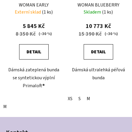
WOMAN EARLY
WOMAN BLUEBERRY
Externí sklad
(1 ks)
Skladem
(1 ks)
5 845 Kč
10 773 Kč
8 350 Kč
15 390 Kč
(–30 %)
(–30 %)
DETAIL
DETAIL
Dámská zateplená bunda
Dámská ultralehká péřová
se syntetickou výplní
bunda
Primaloft®
XS
S
M
M
Z
á