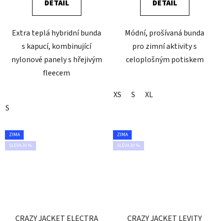
DETAIL
DETAIL
Extra teplá hybridní bunda
Módní, prošívaná bunda
s kapucí, kombinující
pro zimní aktivity s
nylonové panely s hřejivým
celoplošným potiskem
fleecem
XS
S
XL
S
ZIMA
ZIMA
SLEVA 30 %
SLEVA 30 %
CRAZY JACKET ELECTRA
CRAZY JACKET LEVITY