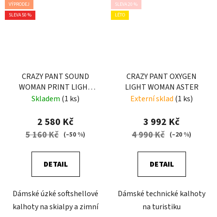
VÝPRODEJ
SLEVA 20 %
SLEVA 50 %
LÉTO
CRAZY PANT SOUND
CRAZY PANT OXYGEN
WOMAN PRINT LIGHT
LIGHT WOMAN ASTER
JEANS
Skladem
(1 ks)
Externí sklad
(1 ks)
2 580 Kč
3 992 Kč
5 160 Kč
4 990 Kč
(–50 %)
(–20 %)
DETAIL
DETAIL
Dámské úzké softshellové
Dámské technické kalhoty
kalhoty na skialpy a zimní
na turistiku