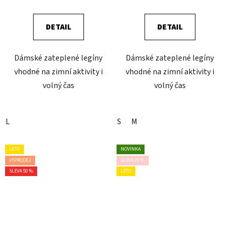
DETAIL
DETAIL
Dámské zateplené legíny
Dámské zateplené legíny
vhodné na zimní aktivity i
vhodné na zimní aktivity i
volný čas
volný čas
L
S
M
LÉTO
NOVINKA
VÝPRODEJ
SLEVA 20 %
SLEVA 50 %
LÉTO