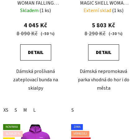
WOMAN FALLING
MAGIC SHELL WOMAN
FLOWER
CHECK
Skladem
(1 ks)
Externí sklad
(1 ks)
4 045 Kč
5 803 Kč
8 090 Kč
8 290 Kč
(–50 %)
(–30 %)
DETAIL
DETAIL
Dámská prošívaná
Dámská nepromokavá
zateplovací bunda na
parka vhodná do hor i do
skialpy
města
XS
S
M
L
S
NOVINKA
ZIMA
SLEVA 20 %
VÝPRODEJ