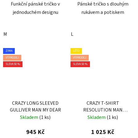
Funkční pánské tričko v
Pánské tričko s dlouhým
jednoduchém designu
rukávem a potiskem
M
L
ZIMA
LÉTO
VÝPRODEJ
VÝPRODEJ
SLEVA 50 %
SLEVA 50 %
CRAZY LONG SLEEVED
CRAZY T-SHIRT
GULLIVER MAN MY DEAR
RESOLUTION MAN
RESINA-AVIO
Skladem
(1 ks)
Skladem
(1 ks)
945 Kč
1 025 Kč