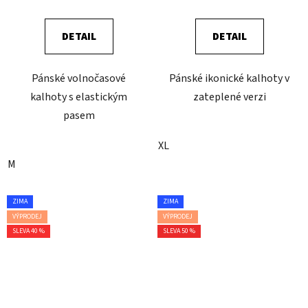
DETAIL
DETAIL
Pánské volnočasové
Pánské ikonické kalhoty v
kalhoty s elastickým
zateplené verzi
pasem
XL
M
ZIMA
ZIMA
VÝPRODEJ
VÝPRODEJ
SLEVA 40 %
SLEVA 50 %