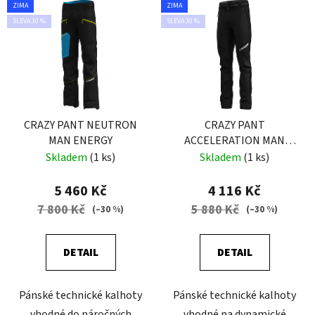
ZIMA
ZIMA
SLEVA 30 %
SLEVA 30 %
CRAZY PANT NEUTRON
CRAZY PANT
MAN ENERGY
ACCELERATION MAN
BLACK
Skladem
(1 ks)
Skladem
(1 ks)
5 460 Kč
4 116 Kč
7 800 Kč
5 880 Kč
(–30 %)
(–30 %)
DETAIL
DETAIL
Pánské technické kalhoty
Pánské technické kalhoty
vhodné do náročných
vhodné na dynamické