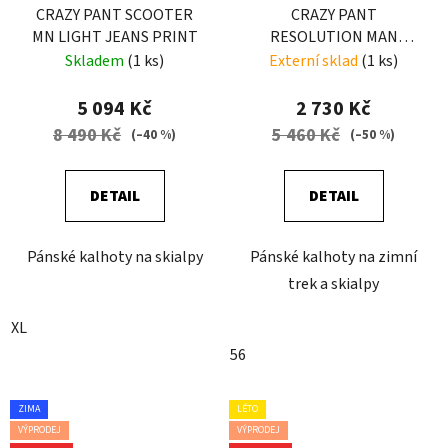
CRAZY PANT SCOOTER
CRAZY PANT
MN LIGHT JEANS PRINT
RESOLUTION MAN
EARLY-BLACK
Skladem
(1 ks)
Externí sklad
(1 ks)
5 094 Kč
2 730 Kč
8 490 Kč
5 460 Kč
(–40 %)
(–50 %)
DETAIL
DETAIL
Pánské kalhoty na skialpy
Pánské kalhoty na zimní
trek a skialpy
XL
56
ZIMA
LÉTO
VÝPRODEJ
VÝPRODEJ