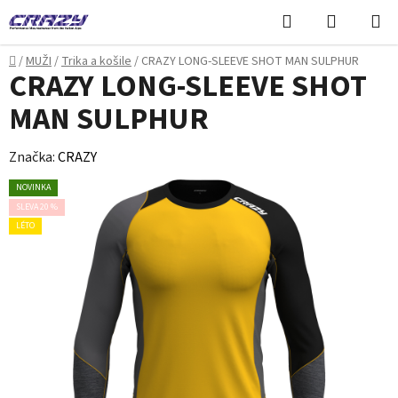
Přejít
Hledat
NÁKUPN
na
KOŠÍK
obsah
Domů
/
MUŽI
/
Trika a košile
/
CRAZY LONG-SLEEVE SHOT MAN SULPHUR
CRAZY LONG-SLEEVE SHOT
MAN SULPHUR
Značka:
CRAZY
NOVINKA
SLEVA 20 %
LÉTO