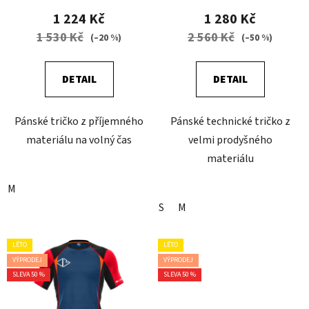
1 224 Kč
1 280 Kč
1 530 Kč
2 560 Kč
(–20 %)
(–50 %)
DETAIL
DETAIL
Pánské tričko z příjemného
Pánské technické tričko z
materiálu na volný čas
velmi prodyšného
materiálu
M
S
M
LÉTO
LÉTO
VÝPRODEJ
VÝPRODEJ
SLEVA 50 %
SLEVA 50 %