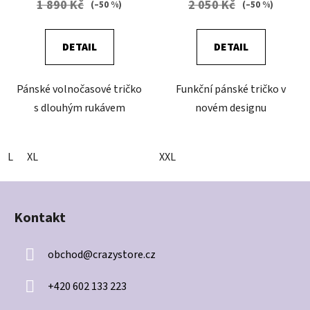
1 890 Kč
2 050 Kč
(–50 %)
(–50 %)
DETAIL
DETAIL
Pánské volnočasové tričko
Funkční pánské tričko v
s dlouhým rukávem
novém designu
L
XL
XXL
Z
á
Kontakt
p
a
obchod
@
crazystore.cz
t
í
+420 602 133 223