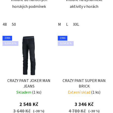
horských podmínek
aktivity v horách
48
50
M
L
XXL
ZIMA
ZIMA
SLEVA 30 %
SLEVA 30 %
CRAZY PANT JOKER MAN
CRAZY PANT SUPER MAN
JEANS
BRICK
Skladem
(1 ks)
Externí sklad
(1 ks)
2 548 Kč
3 346 Kč
3 640 Kč
4 780 Kč
(–30 %)
(–30 %)