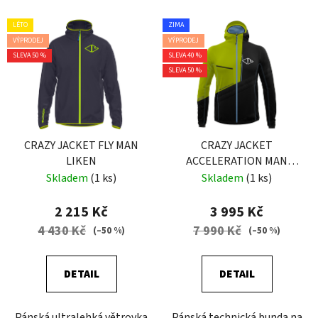
LÉTO
ZIMA
VÝPRODEJ
VÝPRODEJ
SLEVA 50 %
SLEVA 40 %
SLEVA 50 %
CRAZY JACKET FLY MAN
CRAZY JACKET
LIKEN
ACCELERATION MAN
LIKEN
Skladem
(1 ks)
Skladem
(1 ks)
2 215 Kč
3 995 Kč
4 430 Kč
7 990 Kč
(–50 %)
(–50 %)
DETAIL
DETAIL
Pánská ultralehká větrovka
Pánská technická bunda na