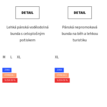
DETAIL
DETAIL
Lehká pánská voděodolná
Pánská nepromokavá
bunda s celoplošným
bunda na běh a lehkou
potiskem
turistiku
M
L
XL
XL
ZIMA
ZIMA
VÝPRODEJ
VÝPRODEJ
SLEVA 50 %
SLEVA 50 %