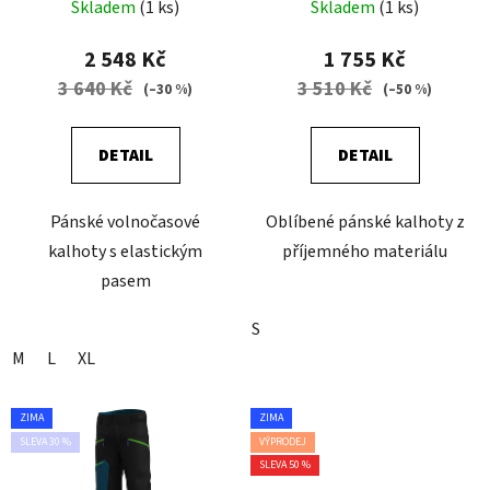
Skladem
(1 ks)
Skladem
(1 ks)
2 548 Kč
1 755 Kč
3 640 Kč
3 510 Kč
(–30 %)
(–50 %)
DETAIL
DETAIL
Pánské volnočasové
Oblíbené pánské kalhoty z
kalhoty s elastickým
příjemného materiálu
pasem
S
M
L
XL
ZIMA
ZIMA
SLEVA 30 %
VÝPRODEJ
SLEVA 50 %