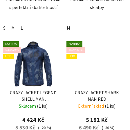
s perfektní sbalitelností
skialpy
S
M
L
M
NOVINKA
NOVINKA
SLEVA 20 %
SLEVA 20 %
LÉTO
LÉTO
CRAZY JACKET LEGEND
CRAZY JACKET SHARK
SHELL MAN
MAN RED
CAMOUFLAGE
Skladem
(1 ks)
Externí sklad
(1 ks)
4 424 Kč
5 192 Kč
5 530 Kč
6 490 Kč
(–20 %)
(–20 %)