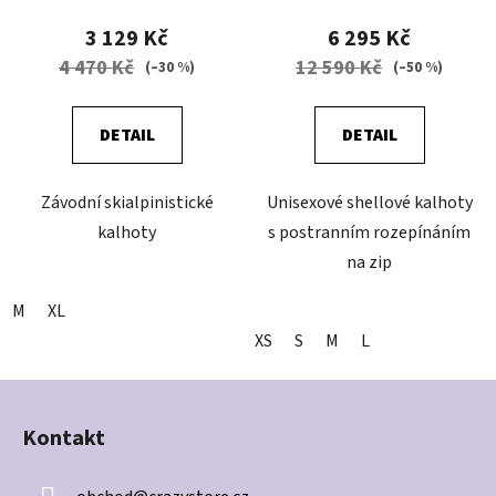
3 129 Kč
6 295 Kč
4 470 Kč
12 590 Kč
(–30 %)
(–50 %)
DETAIL
DETAIL
Závodní skialpinistické
Unisexové shellové kalhoty
kalhoty
s postranním rozepínáním
na zip
M
XL
XS
S
M
L
Z
á
Kontakt
p
a