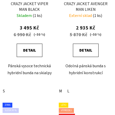
CRAZY JACKET VIPER
CRAZY JACKET AVENGER
MAN BLACK
MAN LIKEN
Skladem
(1 ks)
Externí sklad
(1 ks)
3 495 Kč
2 935 Kč
6 990 Kč
5 870 Kč
(–50 %)
(–50 %)
DETAIL
DETAIL
Pánská vysoce technická
Odolná pánská bunda s
hybridní bunda na skialpy
hybridní konstrukcí
S
M
L
ZIMA
LÉTO
SLEVA 30 %
VÝPRODEJ