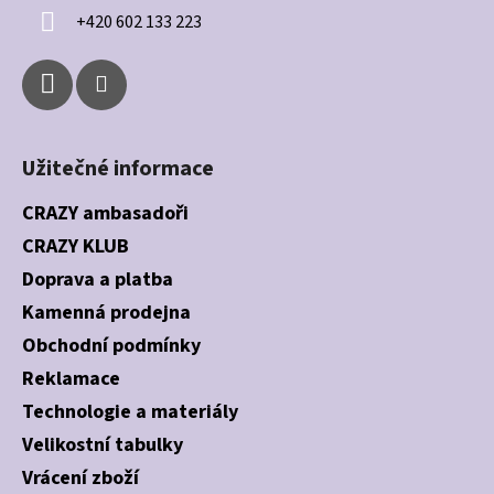
í
+420 602 133 223
Užitečné informace
CRAZY ambasadoři
CRAZY KLUB
Doprava a platba
Kamenná prodejna
Obchodní podmínky
Reklamace
Technologie a materiály
Velikostní tabulky
Vrácení zboží