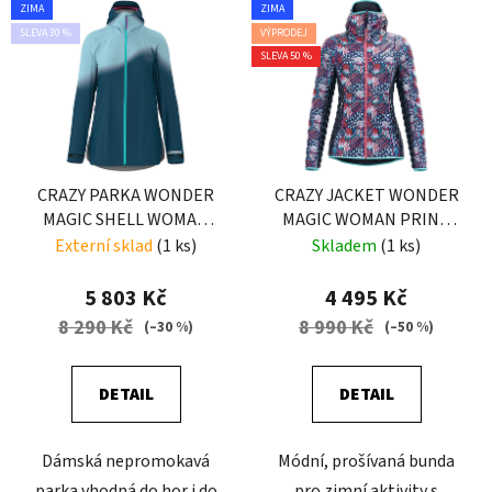
ZIMA
ZIMA
SLEVA 30 %
VÝPRODEJ
SLEVA 50 %
CRAZY PARKA WONDER
CRAZY JACKET WONDER
MAGIC SHELL WOMAN
MAGIC WOMAN PRINT
EARLY
LEILA BLUE
Externí sklad
(1 ks)
Skladem
(1 ks)
5 803 Kč
4 495 Kč
8 290 Kč
8 990 Kč
(–30 %)
(–50 %)
DETAIL
DETAIL
Dámská nepromokavá
Módní, prošívaná bunda
parka vhodná do hor i do
pro zimní aktivity s