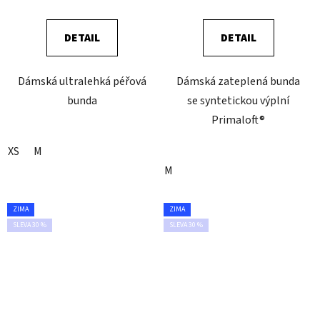
DETAIL
DETAIL
Dámská ultralehká péřová
Dámská zateplená bunda
bunda
se syntetickou výplní
Primaloft®
XS
M
M
ZIMA
ZIMA
SLEVA 30 %
SLEVA 30 %