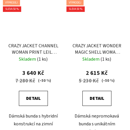
VÝPRODEJ
VÝPRODEJ
SLEVA 50 %
SLEVA 50 %
CRAZY JACKET CHANNEL
CRAZY JACKET WONDER
WOMAN PRINT LEILA
MAGIC SHELL WOMAN
BLUE
FALLING FLOWER
Skladem
(1 ks)
Skladem
(1 ks)
3 640 Kč
2 615 Kč
7 280 Kč
5 230 Kč
(–50 %)
(–50 %)
DETAIL
DETAIL
Dámská bunda s hybridní
Dámská nepromokavá
konstrukcí na zimní
bunda s unikátním