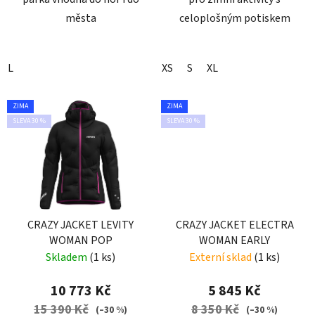
města
celoplošným potiskem
L
XS
S
XL
ZIMA
ZIMA
SLEVA 30 %
SLEVA 30 %
CRAZY JACKET LEVITY
CRAZY JACKET ELECTRA
WOMAN POP
WOMAN EARLY
Skladem
(1 ks)
Externí sklad
(1 ks)
10 773 Kč
5 845 Kč
15 390 Kč
8 350 Kč
(–30 %)
(–30 %)