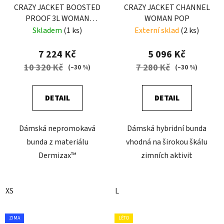
CRAZY JACKET BOOSTED
CRAZY JACKET CHANNEL
PROOF 3L WOMAN
WOMAN POP
BLUEBERRY
Skladem
(1 ks)
Externí sklad
(2 ks)
7 224 Kč
5 096 Kč
10 320 Kč
7 280 Kč
(–30 %)
(–30 %)
DETAIL
DETAIL
Dámská nepromokavá
Dámská hybridní bunda
bunda z materiálu
vhodná na širokou škálu
Dermizax™
zimních aktivit
XS
L
ZIMA
LÉTO