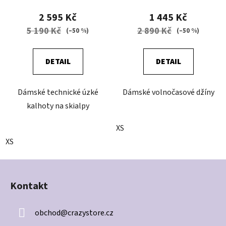
2 595 Kč
1 445 Kč
5 190 Kč
2 890 Kč
(–50 %)
(–50 %)
DETAIL
DETAIL
Dámské technické úzké
Dámské volnočasové džíny
kalhoty na skialpy
XS
XS
Z
á
Kontakt
p
a
obchod
@
crazystore.cz
t