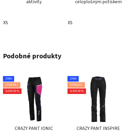
aktivity
celoplošným potiskem
XS
XS
Podobné produkty
ZIMA
ZIMA
VÝPRODEJ
VÝPRODEJ
SLEVA 50 %
SLEVA 50 %
CRAZY PANT IONIC
CRAZY PANT INSPIRE