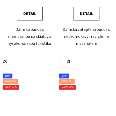
DETAIL
DETAIL
Dámská bunda s
Dámská zateplená bunda s
membránou na skialpy a
nepromokavým svrchním
vysokohorskou turistiku
materiálem
XS
L
XL
ZIMA
ZIMA
VÝPRODEJ
VÝPRODEJ
SLEVA 50 %
SLEVA 50 %