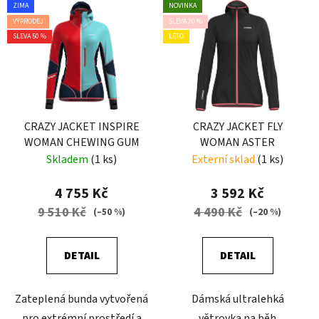
ZIMA
NOVINKA
VÝPRODEJ
SLEVA 20 %
SLEVA 50 %
LÉTO
CRAZY JACKET INSPIRE
CRAZY JACKET FLY
WOMAN CHEWING GUM
WOMAN ASTER
Skladem
(1 ks)
Externí sklad
(1 ks)
4 755 Kč
3 592 Kč
9 510 Kč
4 490 Kč
(–50 %)
(–20 %)
DETAIL
DETAIL
Zateplená bunda vytvořená
Dámská ultralehká
pro extrémní prostředí a
větrovka na běh