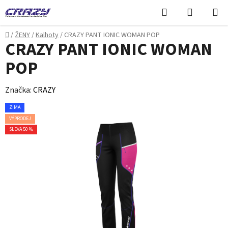
Přejít
Hledat
NÁKUPN
na
KOŠÍK
obsah
Domů
/
ŽENY
/
Kalhoty
/
CRAZY PANT IONIC WOMAN POP
CRAZY PANT IONIC WOMAN
POP
Značka:
CRAZY
ZIMA
VÝPRODEJ
SLEVA 50 %