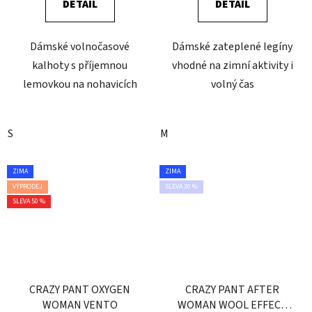
DETAIL
DETAIL
Dámské volnočasové
Dámské zateplené legíny
kalhoty s příjemnou
vhodné na zimní aktivity i
lemovkou na nohavicích
volný čas
S
M
ZIMA
ZIMA
VÝPRODEJ
SLEVA 30 %
SLEVA 50 %
CRAZY PANT OXYGEN
CRAZY PANT AFTER
WOMAN VENTO
WOMAN WOOL EFFECT