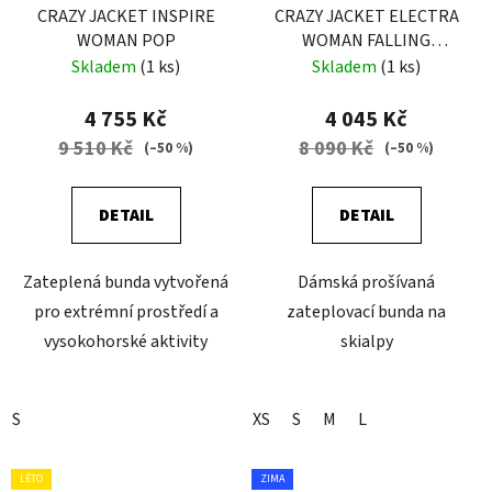
CRAZY JACKET INSPIRE
CRAZY JACKET ELECTRA
WOMAN POP
WOMAN FALLING
FLOWER
Skladem
(1 ks)
Skladem
(1 ks)
4 755 Kč
4 045 Kč
9 510 Kč
8 090 Kč
(–50 %)
(–50 %)
DETAIL
DETAIL
Zateplená bunda vytvořená
Dámská prošívaná
pro extrémní prostředí a
zateplovací bunda na
vysokohorské aktivity
skialpy
S
XS
S
M
L
LÉTO
ZIMA