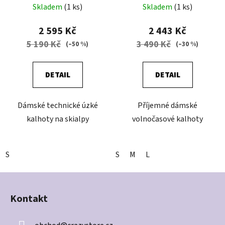
DARK GRAY
Skladem
(1 ks)
Skladem
(1 ks)
2 595 Kč
2 443 Kč
5 190 Kč
3 490 Kč
(–50 %)
(–30 %)
DETAIL
DETAIL
Dámské technické úzké
Příjemné dámské
kalhoty na skialpy
volnočasové kalhoty
S
S
M
L
Z
á
Kontakt
p
a