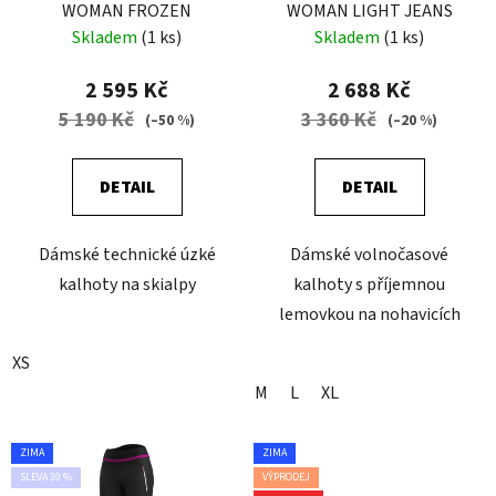
WOMAN FROZEN
WOMAN LIGHT JEANS
Skladem
(1 ks)
Skladem
(1 ks)
2 595 Kč
2 688 Kč
5 190 Kč
3 360 Kč
(–50 %)
(–20 %)
DETAIL
DETAIL
Dámské technické úzké
Dámské volnočasové
kalhoty na skialpy
kalhoty s příjemnou
lemovkou na nohavicích
XS
M
L
XL
ZIMA
ZIMA
SLEVA 30 %
VÝPRODEJ