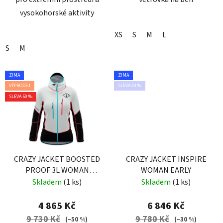
vysokohorské aktivity
XS
S
M
L
S
M
ZIMA
ZIMA
VÝPRODEJ
SLEVA 30 %
SLEVA 50 %
CRAZY JACKET BOOSTED
CRAZY JACKET INSPIRE
PROOF 3L WOMAN
WOMAN EARLY
LAMBADA
Skladem
(1 ks)
Skladem
(1 ks)
4 865 Kč
6 846 Kč
9 730 Kč
9 780 Kč
(–50 %)
(–30 %)