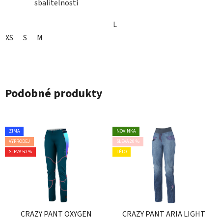
sbalitelností
L
XS
S
M
Podobné produkty
ZIMA
NOVINKA
VÝPRODEJ
SLEVA 20 %
SLEVA 50 %
LÉTO
CRAZY PANT OXYGEN
CRAZY PANT ARIA LIGHT