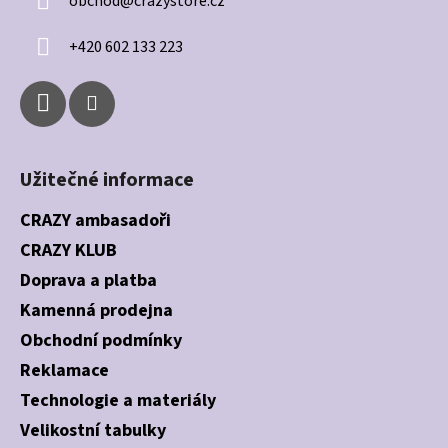
obchod
@
crazystore.cz
t
í
+420 602 133 223
Užitečné informace
CRAZY ambasadoři
CRAZY KLUB
Doprava a platba
Kamenná prodejna
Obchodní podmínky
Reklamace
Technologie a materiály
Velikostní tabulky