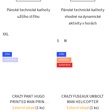
Pánské technické kalhoty
Pánské technické kalhoty
užšího střihu
vhodné na dynamické
aktivity v horách
XXL
S
M
ZIMA
ZIMA
SLEVA 30 %
VÝPRODEJ
SLEVA 50 %
CRAZY PANT HUGO
CRAZY FUSEAUX UMBOLT
PRINTED MAN PRINT
MAN HELICOPTER
LIGHT JEANS
Externí sklad
(1 ks)
Externí sklad
(1 ks)