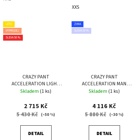
XXS
LÉTO
ZIMA
VÝPRODEJ
SLEVA 30 %
SLEVA 50 %
CRAZY PANT
CRAZY PANT
ACCELERATION LIGHT
ACCELERATION MAN
MAN ZENITH
ENERGY
Skladem
(1 ks)
Skladem
(1 ks)
2 715 Kč
4 116 Kč
5 430 Kč
5 880 Kč
(–50 %)
(–30 %)
DETAIL
DETAIL