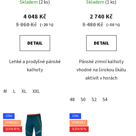
MAN SULPHUR
Skladem
(2 ks)
Skladem
(1 ks)
4 048 Kč
2 740 Kč
5 060 Kč
5 480 Kč
(–20 %)
(–50 %)
DETAIL
DETAIL
Lehké a prodyšné pánské
Pánské zimní kalhoty
kalhoty
vhodné na širokou škálu
aktivit v horách
M
L
XL
XXL
48
50
52
54
ZIMA
ZIMA
VÝPRODEJ
VÝPRODEJ
SLEVA 50 %
SLEVA 50 %