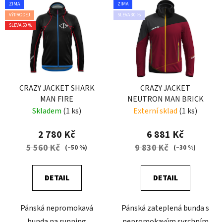
ZIMA
ZIMA
VÝPRODEJ
SLEVA 30 %
SLEVA 50 %
CRAZY JACKET SHARK
CRAZY JACKET
MAN FIRE
NEUTRON MAN BRICK
Skladem
(1 ks)
Externí sklad
(1 ks)
2 780 Kč
6 881 Kč
5 560 Kč
9 830 Kč
(–50 %)
(–30 %)
DETAIL
DETAIL
Pánská nepromokavá
Pánská zateplená bunda s
bunda na running
nepromokavým svrchním