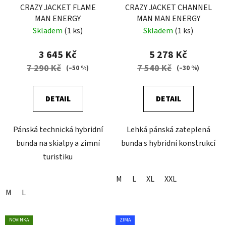
CRAZY JACKET FLAME
CRAZY JACKET CHANNEL
MAN ENERGY
MAN MAN ENERGY
Skladem
(1 ks)
Skladem
(1 ks)
3 645 Kč
5 278 Kč
7 290 Kč
7 540 Kč
(–50 %)
(–30 %)
DETAIL
DETAIL
Pánská technická hybridní
Lehká pánská zateplená
bunda na skialpy a zimní
bunda s hybridní konstrukcí
turistiku
M
L
XL
XXL
M
L
NOVINKA
ZIMA