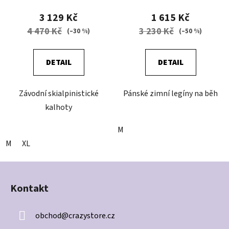
3 129 Kč
1 615 Kč
4 470 Kč
3 230 Kč
(–30 %)
(–50 %)
DETAIL
DETAIL
Závodní skialpinistické
Pánské zimní legíny na běh
kalhoty
M
M
XL
Z
á
Kontakt
p
a
obchod
@
crazystore.cz
t