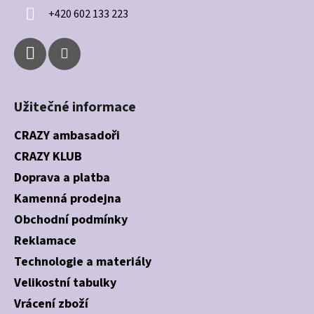
í
+420 602 133 223
Užitečné informace
CRAZY ambasadoři
CRAZY KLUB
Doprava a platba
Kamenná prodejna
Obchodní podmínky
Reklamace
Technologie a materiály
Velikostní tabulky
Vrácení zboží