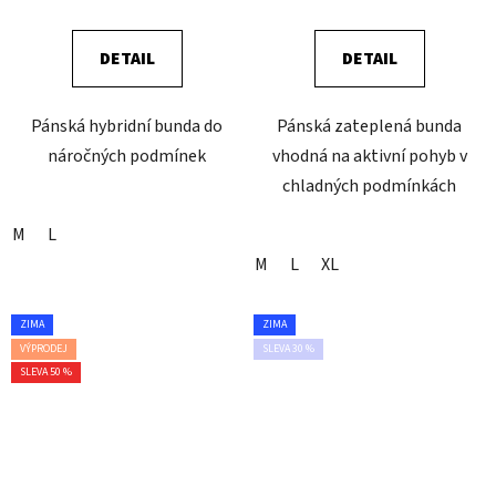
DETAIL
DETAIL
Pánská hybridní bunda do
Pánská zateplená bunda
náročných podmínek
vhodná na aktivní pohyb v
chladných podmínkách
M
L
M
L
XL
ZIMA
ZIMA
VÝPRODEJ
SLEVA 30 %
SLEVA 50 %