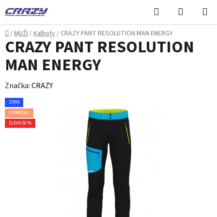
Přejít
Hledat
NÁKUPN
na
KOŠÍK
obsah
Domů
/
MUŽI
/
Kalhoty
/
CRAZY PANT RESOLUTION MAN ENERGY
CRAZY PANT RESOLUTION
MAN ENERGY
Značka:
CRAZY
ZIMA
VÝPRODEJ
SLEVA 50 %