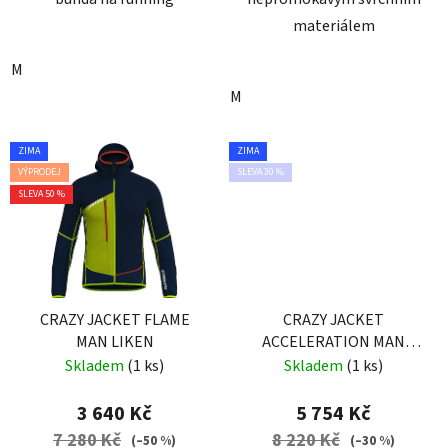
materiálem
M
M
ZIMA
ZIMA
VÝPRODEJ
SLEVA 30 %
SLEVA 50 %
CRAZY JACKET FLAME
CRAZY JACKET
MAN LIKEN
ACCELERATION MAN
PINE TREE
Skladem
(1 ks)
Skladem
(1 ks)
3 640 Kč
5 754 Kč
7 280 Kč
8 220 Kč
(–50 %)
(–30 %)