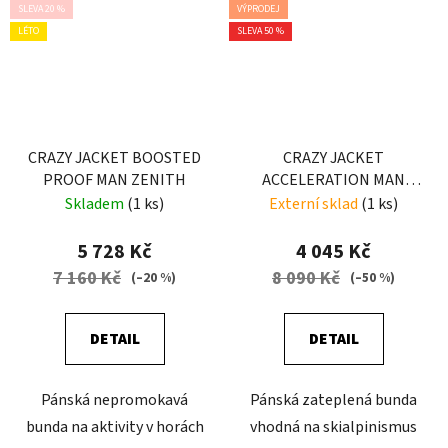
SLEVA 20 %
VÝPRODEJ
LÉTO
SLEVA 50 %
CRAZY JACKET BOOSTED
CRAZY JACKET
PROOF MAN ZENITH
ACCELERATION MAN
EARLY
Skladem
(1 ks)
Externí sklad
(1 ks)
5 728 Kč
4 045 Kč
7 160 Kč
8 090 Kč
(–20 %)
(–50 %)
DETAIL
DETAIL
Pánská nepromokavá
Pánská zateplená bunda
bunda na aktivity v horách
vhodná na skialpinismus