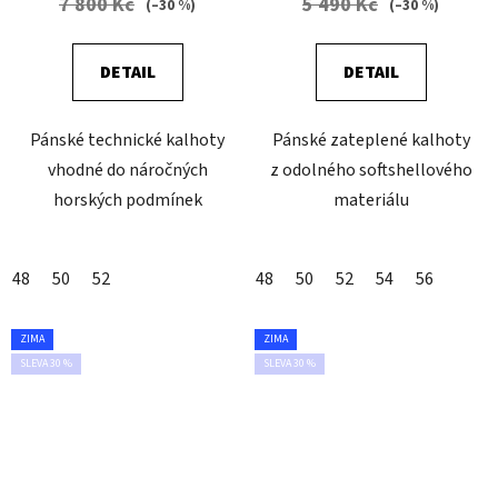
7 800 Kč
5 490 Kč
(–30 %)
(–30 %)
DETAIL
DETAIL
Pánské technické kalhoty
Pánské zateplené kalhoty
vhodné do náročných
z odolného softshellového
horských podmínek
materiálu
48
50
52
48
50
52
54
56
ZIMA
ZIMA
SLEVA 30 %
SLEVA 30 %