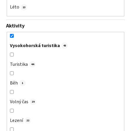
Léto
13
Aktivity
Vysokohorská turistika
43
Turistika
44
Běh
1
Volný čas
29
Lezení
22