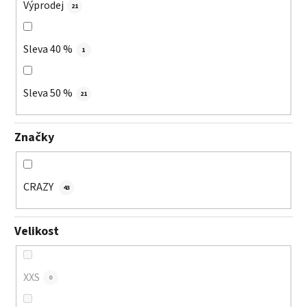
Výprodej
21
Sleva 40 %
1
Sleva 50 %
21
Značky
CRAZY
43
Velikost
XXS
0