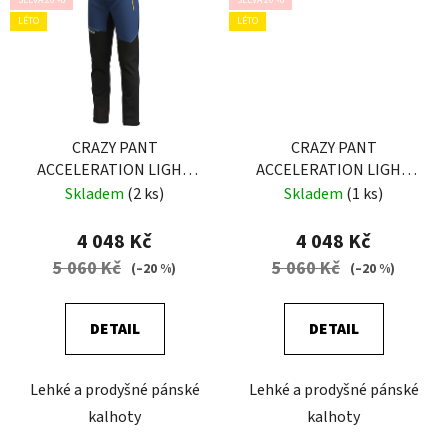
SLEVA 20 %
SLEVA 20 %
LÉTO
LÉTO
CRAZY PANT
CRAZY PANT
ACCELERATION LIGHT
ACCELERATION LIGHT
MAN SULPHUR
MAN BLACK
Skladem
(2 ks)
Skladem
(1 ks)
4 048 Kč
4 048 Kč
5 060 Kč
5 060 Kč
(–20 %)
(–20 %)
DETAIL
DETAIL
Lehké a prodyšné pánské
Lehké a prodyšné pánské
kalhoty
kalhoty