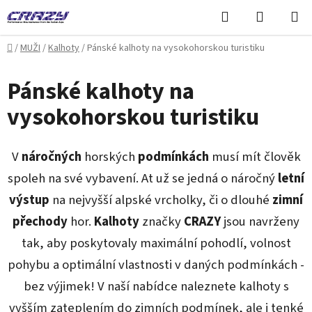
Přejít
Hledat
NÁKUPN
na
KOŠÍK
obsah
Domů
/
MUŽI
/
Kalhoty
/
Pánské kalhoty na vysokohorskou turistiku
Pánské kalhoty na
vysokohorskou turistiku
V
náročných
horských
podmínkách
musí mít člověk
spoleh na své vybavení. At už se jedná o náročný
letní
výstup
na nejvyšší alpské vrcholky, či o dlouhé
zimní
přechody
hor.
Kalhoty
značky
CRAZY
jsou navrženy
tak, aby poskytovaly maximální pohodlí, volnost
pohybu a optimální vlastnosti v daných podmínkách -
bez výjimek! V naší nabídce naleznete kalhoty s
vyšším zateplením do zimních podmínek, ale i tenké