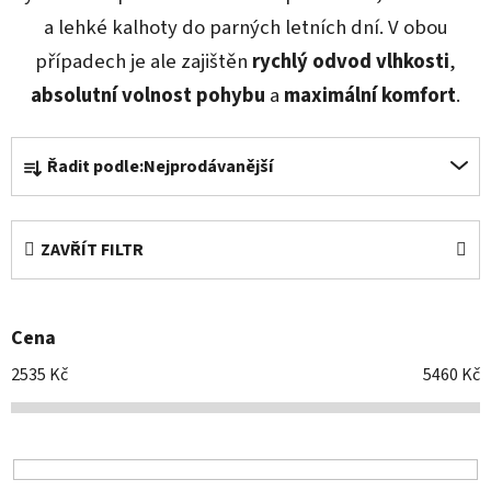
a lehké kalhoty do parných letních dní. V obou
případech je ale zajištěn
rychlý odvod vlhkosti
,
absolutní
volnost
pohybu
a
maximální
komfort
.
Ř
Řadit podle:
Nejprodávanější
a
z
e
ZAVŘÍT FILTR
n
í
p
Cena
r
o
2535
Kč
5460
Kč
d
u
k