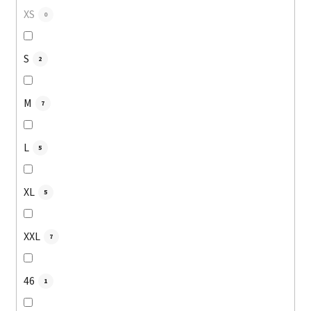
XS
0
S
2
M
7
L
5
XL
5
XXL
7
46
1