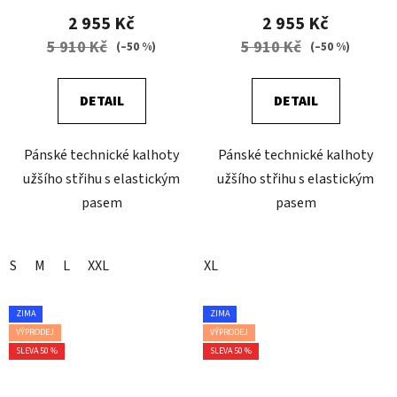
2 955 Kč
2 955 Kč
5 910 Kč
5 910 Kč
(–50 %)
(–50 %)
DETAIL
DETAIL
Pánské technické kalhoty
Pánské technické kalhoty
užšího střihu s elastickým
užšího střihu s elastickým
pasem
pasem
S
M
L
XXL
XL
ZIMA
ZIMA
VÝPRODEJ
VÝPRODEJ
SLEVA 50 %
SLEVA 50 %