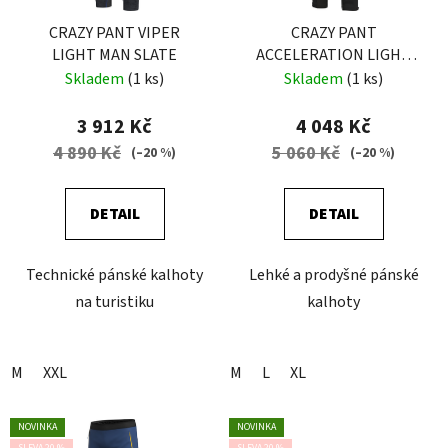
r
o
CRAZY PANT VIPER
CRAZY PANT
LIGHT MAN SLATE
ACCELERATION LIGHT
d
MAN SLATE
Skladem
(1 ks)
Skladem
(1 ks)
u
k
3 912 Kč
4 048 Kč
t
4 890 Kč
5 060 Kč
(–20 %)
(–20 %)
ů
DETAIL
DETAIL
Technické pánské kalhoty
Lehké a prodyšné pánské
na turistiku
kalhoty
M
XXL
M
L
XL
NOVINKA
NOVINKA