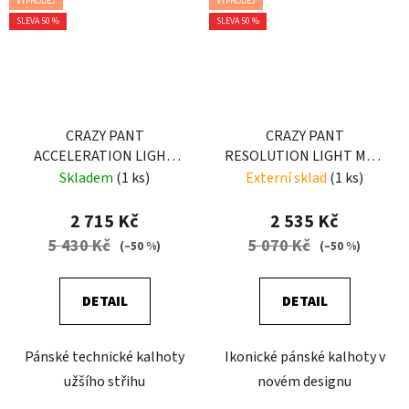
VÝPRODEJ
VÝPRODEJ
SLEVA 50 %
SLEVA 50 %
CRAZY PANT
CRAZY PANT
ACCELERATION LIGHT
RESOLUTION LIGHT MAN
MAN ZENITH
RESINA-AVIO
Skladem
(1 ks)
Externí sklad
(1 ks)
2 715 Kč
2 535 Kč
5 430 Kč
5 070 Kč
(–50 %)
(–50 %)
DETAIL
DETAIL
Pánské technické kalhoty
Ikonické pánské kalhoty v
užšího střihu
novém designu