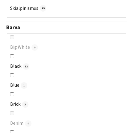
Skialpinismus
49
Barva
Big White
0
Black
12
Blue
1
Brick
3
Denim
0