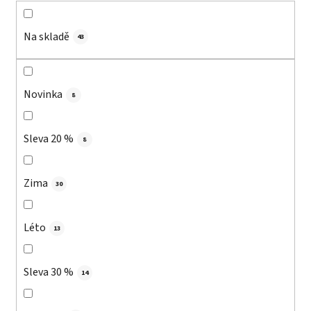
t
ů
Na skladě
43
Novinka
8
Sleva 20 %
8
Zima
30
Léto
13
Sleva 30 %
14