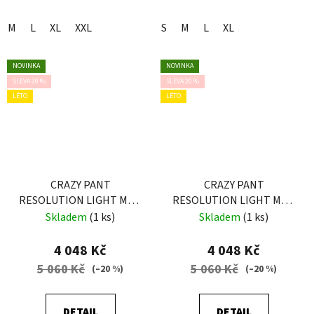
M
L
XL
XXL
S
M
L
XL
NOVINKA
NOVINKA
SLEVA 20 %
SLEVA 20 %
LÉTO
LÉTO
CRAZY PANT
CRAZY PANT
RESOLUTION LIGHT MAN
RESOLUTION LIGHT MAN
SLATE-BLACK
SLATE
Skladem
(1 ks)
Skladem
(1 ks)
4 048 Kč
4 048 Kč
5 060 Kč
5 060 Kč
(–20 %)
(–20 %)
DETAIL
DETAIL