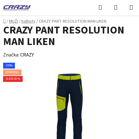
Přejít
Hledat
NÁKUPN
na
KOŠÍK
obsah
Domů
/
MUŽI
/
Kalhoty
/
CRAZY PANT RESOLUTION MAN LIKEN
CRAZY PANT RESOLUTION
MAN LIKEN
Značka:
CRAZY
ZIMA
VÝPRODEJ
SLEVA 50 %