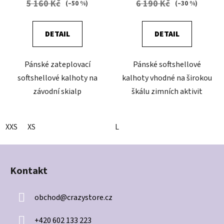
5 160 Kč
6 190 Kč
(–50 %)
(–30 %)
DETAIL
DETAIL
Pánské zateplovací
Pánské softshellové
softshellové kalhoty na
kalhoty vhodné na širokou
závodní skialp
škálu zimních aktivit
XXS
XS
L
Z
á
Kontakt
p
a
obchod
@
crazystore.cz
t
í
+420 602 133 223