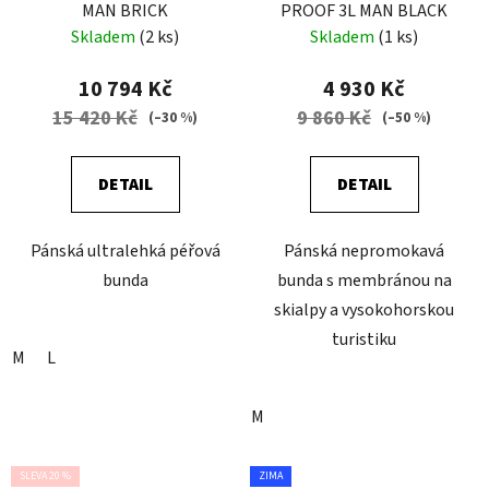
MAN BRICK
PROOF 3L MAN BLACK
Skladem
(2 ks)
Skladem
(1 ks)
10 794 Kč
4 930 Kč
15 420 Kč
9 860 Kč
(–30 %)
(–50 %)
DETAIL
DETAIL
Pánská ultralehká péřová
Pánská nepromokavá
bunda
bunda s membránou na
skialpy a vysokohorskou
turistiku
M
L
M
SLEVA 20 %
ZIMA