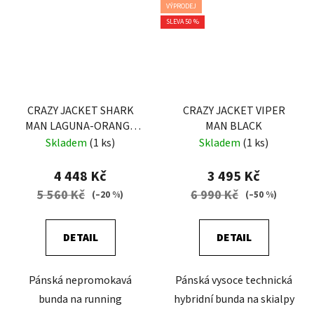
VÝPRODEJ
SLEVA 50 %
CRAZY JACKET SHARK
CRAZY JACKET VIPER
MAN LAGUNA-ORANGE
MAN BLACK
FLUO
Skladem
(1 ks)
Skladem
(1 ks)
4 448 Kč
3 495 Kč
5 560 Kč
6 990 Kč
(–20 %)
(–50 %)
DETAIL
DETAIL
Pánská nepromokavá
Pánská vysoce technická
bunda na running
hybridní bunda na skialpy