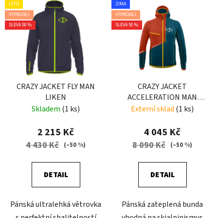
LÉTO
ZIMA
VÝPRODEJ
VÝPRODEJ
SLEVA 50 %
SLEVA 50 %
CRAZY JACKET FLY MAN
CRAZY JACKET
LIKEN
ACCELERATION MAN
EARLY
Skladem
(1 ks)
Externí sklad
(1 ks)
2 215 Kč
4 045 Kč
4 430 Kč
8 090 Kč
(–50 %)
(–50 %)
DETAIL
DETAIL
Pánská ultralehká větrovka
Pánská zateplená bunda
s perfektní sbalitelností
vhodná na skialpinismus