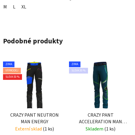
M
L
XL
Podobné produkty
ZIMA
ZIMA
VÝPRODEJ
SLEVA 30 %
SLEVA 50 %
CRAZY PANT NEUTRON
CRAZY PANT
MAN ENERGY
ACCELERATION MAN
GALAXY
Externí sklad
(1 ks)
Skladem
(1 ks)