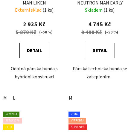
MAN LIKEN
NEUTRON MAN EARLY
Externí sklad
(1 ks)
Skladem
(1 ks)
2 935 Kč
4 745 Kč
5 870 Kč
9 490 Kč
(–50 %)
(–50 %)
DETAIL
DETAIL
Odolná pánská bunda s
Pánská technická bunda se
hybridní konstrukcí
zateplením.
M
L
M
NOVINKA
ZIMA
SLEVA 20 %
VÝPRODEJ
LÉTO
SLEVA 50 %