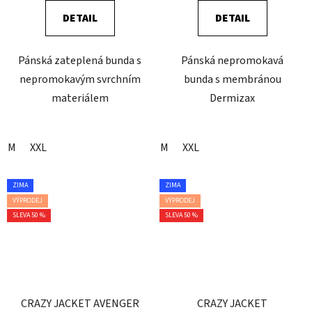
DETAIL
DETAIL
Pánská zateplená bunda s
Pánská nepromokavá
nepromokavým svrchním
bunda s membránou
materiálem
Dermizax
M
XXL
M
XXL
ZIMA
ZIMA
VÝPRODEJ
VÝPRODEJ
SLEVA 50 %
SLEVA 50 %
CRAZY JACKET AVENGER
CRAZY JACKET