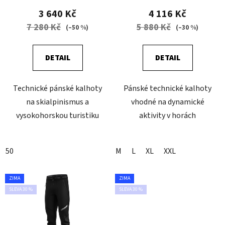
3 640 Kč
4 116 Kč
7 280 Kč
5 880 Kč
(–50 %)
(–30 %)
DETAIL
DETAIL
Technické pánské kalhoty
Pánské technické kalhoty
na skialpinismus a
vhodné na dynamické
vysokohorskou turistiku
aktivity v horách
50
M
L
XL
XXL
ZIMA
ZIMA
SLEVA 30 %
SLEVA 30 %