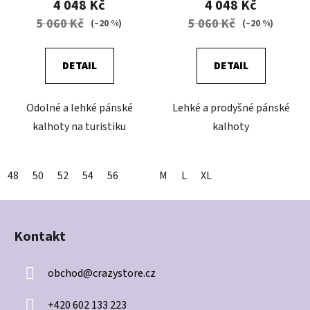
4 048 Kč
4 048 Kč
5 060 Kč
5 060 Kč
(–20 %)
(–20 %)
DETAIL
DETAIL
Odolné a lehké pánské
Lehké a prodyšné pánské
kalhoty na turistiku
kalhoty
48
50
52
54
56
M
L
XL
Z
á
Kontakt
p
a
obchod
@
crazystore.cz
t
í
+420 602 133 223