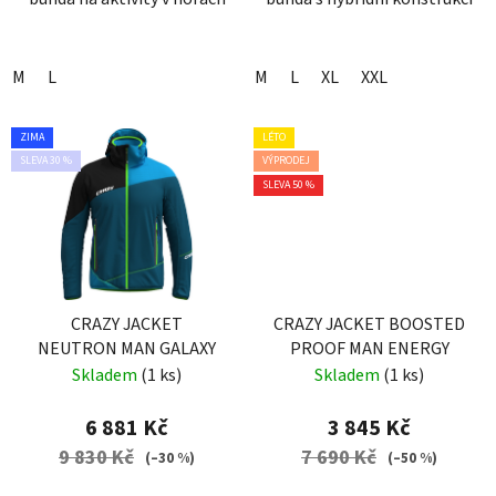
M
L
M
L
XL
XXL
ZIMA
LÉTO
SLEVA 30 %
VÝPRODEJ
SLEVA 50 %
CRAZY JACKET
CRAZY JACKET BOOSTED
NEUTRON MAN GALAXY
PROOF MAN ENERGY
Skladem
(1 ks)
Skladem
(1 ks)
6 881 Kč
3 845 Kč
9 830 Kč
7 690 Kč
(–30 %)
(–50 %)