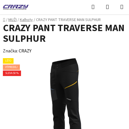
Přejít
Hledat
NÁKUPN
na
KOŠÍK
obsah
Domů
/
MUŽI
/
Kalhoty
/
CRAZY PANT TRAVERSE MAN SULPHUR
CRAZY PANT TRAVERSE MAN
SULPHUR
Značka:
CRAZY
LÉTO
VÝPRODEJ
SLEVA 50 %