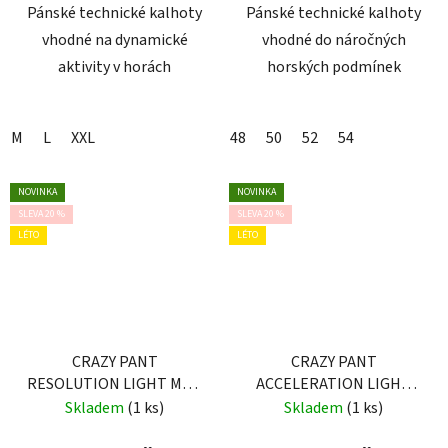
Pánské technické kalhoty
Pánské technické kalhoty
vhodné na dynamické
vhodné do náročných
aktivity v horách
horských podmínek
M
L
XXL
48
50
52
54
NOVINKA
NOVINKA
SLEVA 20 %
SLEVA 20 %
LÉTO
LÉTO
CRAZY PANT
CRAZY PANT
RESOLUTION LIGHT MAN
ACCELERATION LIGHT
ORIENTE
MAN SLATE
Skladem
(1 ks)
Skladem
(1 ks)