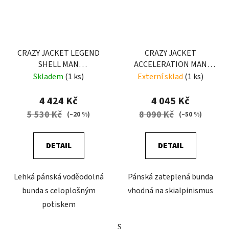
CRAZY JACKET LEGEND
CRAZY JACKET
SHELL MAN
ACCELERATION MAN
CAMOUFLAGE
PINE TREE
Skladem
(1 ks)
Externí sklad
(1 ks)
4 424 Kč
4 045 Kč
5 530 Kč
8 090 Kč
(–20 %)
(–50 %)
DETAIL
DETAIL
Lehká pánská voděodolná
Pánská zateplená bunda
bunda s celoplošným
vhodná na skialpinismus
potiskem
S