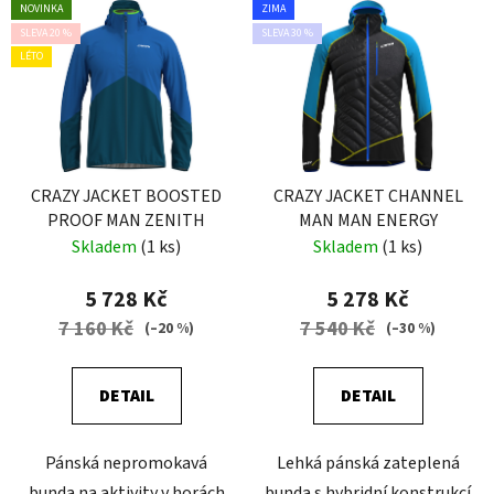
NOVINKA
ZIMA
SLEVA 20 %
SLEVA 30 %
LÉTO
CRAZY JACKET BOOSTED
CRAZY JACKET CHANNEL
PROOF MAN ZENITH
MAN MAN ENERGY
Skladem
(1 ks)
Skladem
(1 ks)
5 728 Kč
5 278 Kč
7 160 Kč
7 540 Kč
(–20 %)
(–30 %)
DETAIL
DETAIL
Pánská nepromokavá
Lehká pánská zateplená
bunda na aktivity v horách
bunda s hybridní konstrukcí