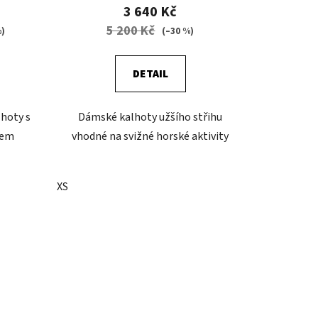
3 640 Kč
5 200 Kč
%)
(–30 %)
DETAIL
hoty s
Dámské kalhoty užšího střihu
nem
vhodné na svižné horské aktivity
XS