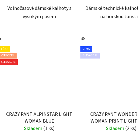
Volnočasové dámské kalhoty s
Dámské technické kalho
vysokým pasem
na horskou turist
S
38
LÉTO
ZIMA
VÝPRODEJ
SLEVA 30 %
SLEVA 50 %
CRAZY PANT ALPINSTAR LIGHT
CRAZY PANT WONDER
WOMAN BLUE
WOMAN PRINT LIGHT
Skladem
(1 ks)
Skladem
(2 ks)