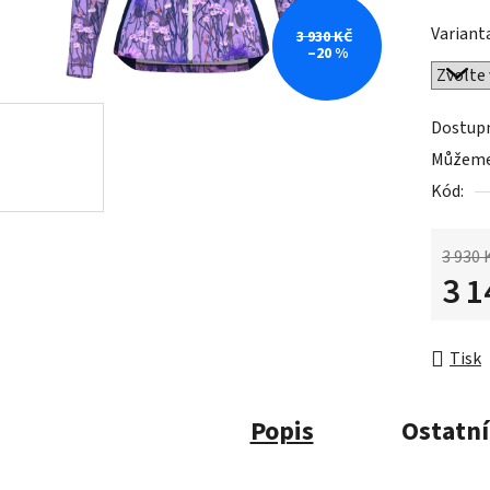
Variant
3 930 KČ
–20 %
Dostup
Můžeme 
Kód:
3 930 
3 1
Měrná 
Tisk
Popis
Ostatní