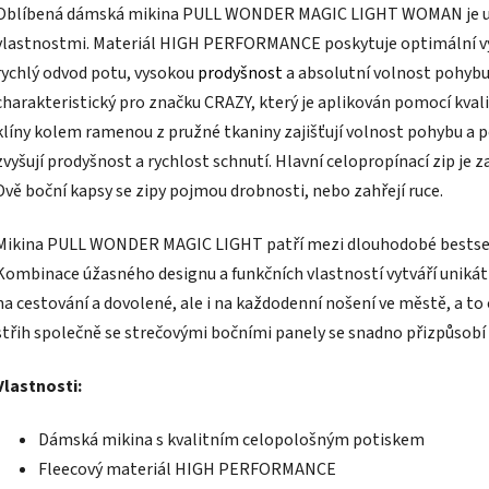
Oblíbená dámská mikina PULL WONDER MAGIC LIGHT WOMAN je uni
vlastnostmi. Materiál HIGH PERFORMANCE poskytuje optimální výh
rychlý odvod potu, vysokou
prodyšnost
a absolutní volnost pohybu.
charakteristický pro značku CRAZY, který je aplikován pomocí kval
klíny kolem ramenou z pružné tkaniny zajišťují volnost pohybu a pe
zvyšují prodyšnost a rychlost schnutí. Hlavní celopropínací zip je
Dvě boční kapsy se zipy pojmou drobnosti, nebo zahřejí ruce.
Mikina PULL WONDER MAGIC LIGHT patří mezi dlouhodobé bestselle
Kombinace úžasného designu a funkčních vlastností vytváří unikátní 
na cestování a dovolené, ale i na každodenní nošení ve městě, a to
střih společně se strečovými bočními panely se snadno přizpůsobí
Vlastnosti:
Dámská mikina s kvalitním celopološným potiskem
Fleecový materiál HIGH PERFORMANCE