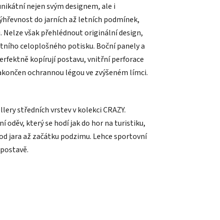
kátní nejen svým designem, ale i
řevnost do jarních až letních podmínek,
 Nelze však přehlédnout originální design,
itního celoplošného potisku. Boční panely a
rfektně kopírují postavu, vnitřní perforace
 zakončen ochrannou légou ve zvýšeném límci.
ry středních vrstev v kolekci CRAZY.
oděv, který se hodí jak do hor na turistiku,
 od jara až začátku podzimu. Lehce sportovní
 postavě.