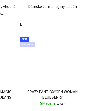
ty vhodné
Dámské termo legíny na běh
iku
L
ZIMA
SLEVA 30 %
 MAGIC
CRAZY PANT OXYGEN WOMAN
 JEANS
BLUEBERRY
Skladem
(1 ks)