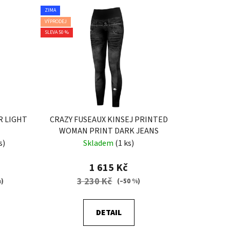
ZIMA
VÝPRODEJ
SLEVA 50 %
R LIGHT
CRAZY FUSEAUX KINSEJ PRINTED
WOMAN PRINT DARK JEANS
s)
Skladem
(1 ks)
1 615 Kč
3 230 Kč
%)
(–50 %)
DETAIL