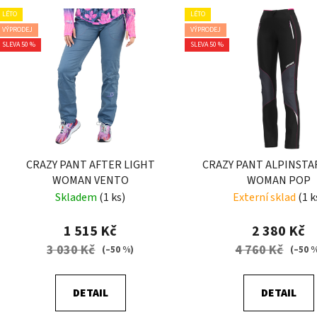
LÉTO
LÉTO
VÝPRODEJ
VÝPRODEJ
SLEVA 50 %
SLEVA 50 %
CRAZY PANT AFTER LIGHT
CRAZY PANT ALPINSTA
WOMAN VENTO
WOMAN POP
Skladem
(1 ks)
Externí sklad
(1 k
1 515 Kč
2 380 Kč
3 030 Kč
4 760 Kč
(–50 %)
(–50 
DETAIL
DETAIL