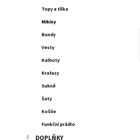
í
p
Topy a tílka
a
Mikiny
n
e
Bundy
l
Vesty
Kalhoty
Kraťasy
Sukně
Šaty
Košile
Funkční prádlo
DOPLŇKY