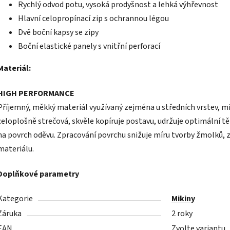
Rychlý odvod potu, vysoká prodyšnost a lehká výhřevnost
Hlavní celopropínací zip s ochrannou légou
Dvě boční kapsy se zipy
Boční elastické panely s vnitřní perforací
Materiál:
HIGH PERFORMANCE
Příjemný, měkký materiál využívaný zejména u středních vrstev, mik
celoplošně strečová, skvěle kopíruje postavu, udržuje optimální tě
na povrch oděvu. Zpracování povrchu snižuje míru tvorby žmolků, 
materiálu.
Doplňkové parametry
Kategorie
Mikiny
Záruka
2 roky
EAN
Zvolte variantu