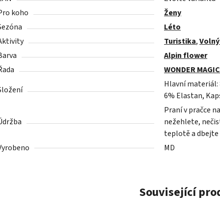
Pro koho
Ženy
Sezóna
Léto
Aktivity
Turistika
,
Volný
Barva
Alpin flower
Řada
WONDER MAGIC
Hlavní materiál:
Složení
6% Elastan, Kap
Praní v pračce n
Údržba
nežehlete, nečist
teplotě a dbejte
Vyrobeno
MD
Související pr