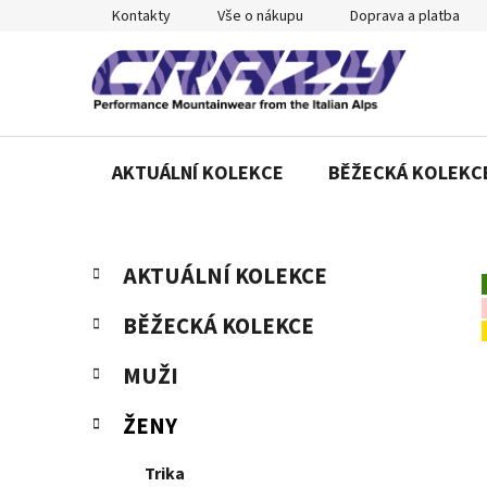
Přejít
Kontakty
Vše o nákupu
Doprava a platba
na
obsah
AKTUÁLNÍ KOLEKCE
BĚŽECKÁ KOLEKC
P
K
Přeskočit
AKTUÁLNÍ KOLEKCE
a
o
kategorie
t
s
BĚŽECKÁ KOLEKCE
e
t
g
r
MUŽI
o
a
r
ŽENY
n
i
e
n
Trika