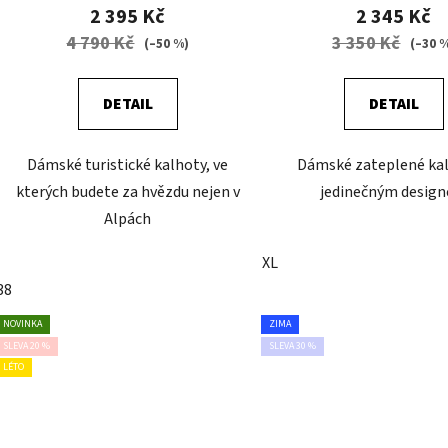
2 395 Kč
2 345 Kč
4 790 Kč
3 350 Kč
(–50 %)
(–30 
DETAIL
DETAIL
Dámské turistické kalhoty, ve
Dámské zateplené kal
kterých budete za hvězdu nejen v
jedinečným desig
Alpách
XL
38
NOVINKA
ZIMA
SLEVA 20 %
SLEVA 30 %
LÉTO