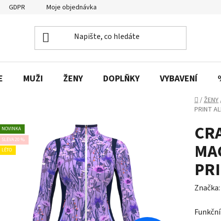
GDPR
Moje objednávka
E
MUŽI
ŽENY
DOPLŇKY
VYBAVENÍ
Domů
/
ŽENY
PRINT A
CR
NOVINKA
SLEVA 20 %
MA
LÉTO
PR
Značka
Funkční