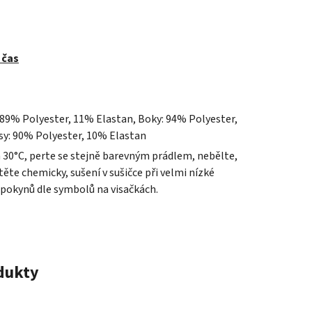
 čas
 89% Polyester, 11% Elastan, Boky: 94% Polyester,
sy: 90% Polyester, 10% Elastan
a 30°C, perte se stejně barevným prádlem, nebělte,
ěte chemicky, sušení v sušičce při velmi nízké
 pokynů dle symbolů na visačkách.
odukty