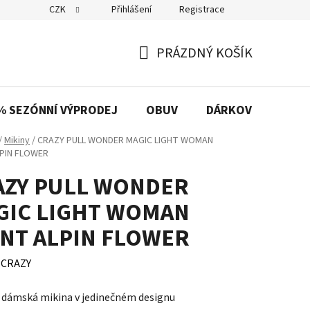
CZK
Přihlášení
Registrace
PRÁZDNÝ KOŠÍK
NÁKUPNÍ
KOŠÍK
% SEZÓNNÍ VÝPRODEJ
OBUV
DÁRKOVÉ POUKAZ
/
Mikiny
/
CRAZY PULL WONDER MAGIC LIGHT WOMAN
LPIN FLOWER
AZY PULL WONDER
GIC LIGHT WOMAN
INT ALPIN FLOWER
:
CRAZY
 dámská mikina v jedinečném designu