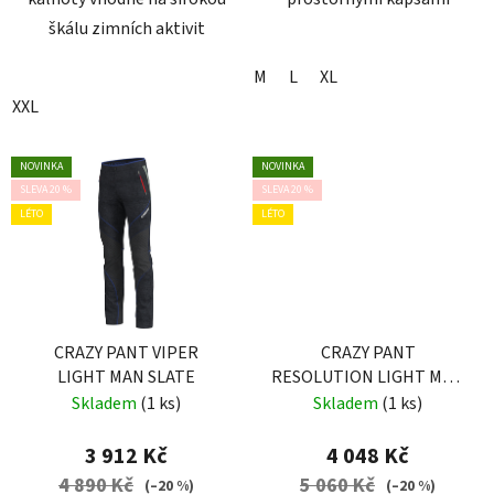
škálu zimních aktivit
M
L
XL
XXL
NOVINKA
NOVINKA
SLEVA 20 %
SLEVA 20 %
LÉTO
LÉTO
CRAZY PANT VIPER
CRAZY PANT
LIGHT MAN SLATE
RESOLUTION LIGHT MAN
SLATE-BLACK
Skladem
(1 ks)
Skladem
(1 ks)
3 912 Kč
4 048 Kč
4 890 Kč
5 060 Kč
(–20 %)
(–20 %)