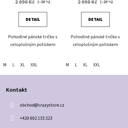
2 090 Kč
2 090 Kč
(–20 %)
(–20 %)
DETAIL
DETAIL
Pohodlné pánské tričko s
Pohodlné pánské tričko s
celoplošným potiskem
celoplošným potiskem
M
L
XL
XXL
M
L
XL
XXL
Z
á
Kontakt
p
a
obchod
@
crazystore.cz
t
í
+420 602 133 223