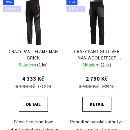
ZIMA
ZIMA
SLEVA 30 %
SLEVA 30 %
CRAZY PANT FLAME MAN
CRAZY PANT GULLIVER
BRICK
MAN WOOL EFFECT
DARK GRAY
Skladem
(1 ks)
Skladem
(2 ks)
4 333 Kč
2 730 Kč
6 190 Kč
3 900 Kč
(–30 %)
(–30 %)
DETAIL
DETAIL
Pánské softshellové
Pohodlné pánské kalhoty s
kalhoty vhodné na širokou
prostornými kapsami