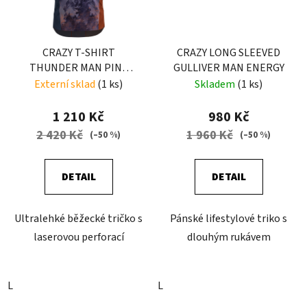
CRAZY T-SHIRT
CRAZY LONG SLEEVED
THUNDER MAN PINE
GULLIVER MAN ENERGY
TREE
Externí sklad
(1 ks)
Skladem
(1 ks)
1 210 Kč
980 Kč
2 420 Kč
1 960 Kč
(–50 %)
(–50 %)
DETAIL
DETAIL
Ultralehké běžecké tričko s
Pánské lifestylové triko s
laserovou perforací
dlouhým rukávem
L
L