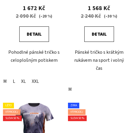
1 672 Kč
1 568 Kč
2 090 Kč
2 240 Kč
(–20 %)
(–30 %)
DETAIL
DETAIL
Pohodlné pánské tričko s
Pánské tričko s krátkým
celoplošným potiskem
rukávem na sport i volný
čas
M
L
XL
XXL
M
LÉTO
ZIMA
VÝPRODEJ
VÝPRODEJ
SLEVA 50 %
SLEVA 50 %