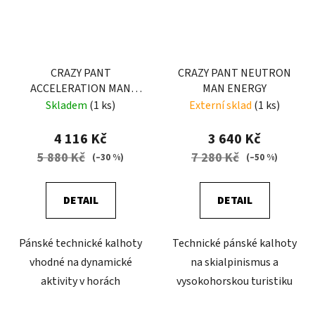
CRAZY PANT
CRAZY PANT NEUTRON
ACCELERATION MAN
MAN ENERGY
BLACK
Skladem
(1 ks)
Externí sklad
(1 ks)
4 116 Kč
3 640 Kč
5 880 Kč
7 280 Kč
(–30 %)
(–50 %)
DETAIL
DETAIL
Pánské technické kalhoty
Technické pánské kalhoty
vhodné na dynamické
na skialpinismus a
aktivity v horách
vysokohorskou turistiku