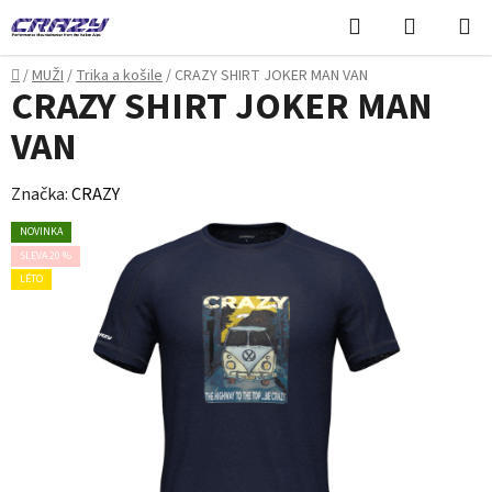
Přejít
Hledat
NÁKUPN
na
KOŠÍK
obsah
Domů
/
MUŽI
/
Trika a košile
/
CRAZY SHIRT JOKER MAN VAN
CRAZY SHIRT JOKER MAN
VAN
Značka:
CRAZY
NOVINKA
SLEVA 20 %
LÉTO