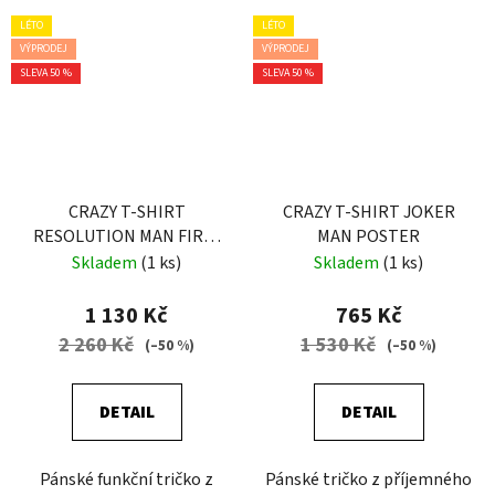
LÉTO
LÉTO
VÝPRODEJ
VÝPRODEJ
SLEVA 50 %
SLEVA 50 %
CRAZY T-SHIRT
CRAZY T-SHIRT JOKER
RESOLUTION MAN FIRE-
MAN POSTER
WHITE
Skladem
(1 ks)
Skladem
(1 ks)
1 130 Kč
765 Kč
2 260 Kč
1 530 Kč
(–50 %)
(–50 %)
DETAIL
DETAIL
Pánské funkční tričko z
Pánské tričko z příjemného