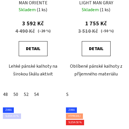
MAN ORIENTE
LIGHT MAN GRAY
Skladem
(1 ks)
Skladem
(1 ks)
3 592 Kč
1 755 Kč
4 490 Kč
3 510 Kč
(–20 %)
(–50 %)
DETAIL
DETAIL
Lehké pánské kalhoty na
Oblíbené pánské kalhoty z
širokou škálu aktivit
příjemného materiálu
48
50
52
54
S
ZIMA
ZIMA
SLEVA 30 %
VÝPRODEJ
SLEVA 50 %