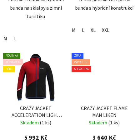
bunda na skialpy a zimní
bunda s hybridní konstrukcí
turistiku
M
L
XL
XXL
M
L
NOVINKA
ZIMA
SLEVA 20 %
VÝPRODEJ
LÉTO
SLEVA 50 %
CRAZY JACKET
CRAZY JACKET FLAME
ACCELERATION LIGHT
MAN LIKEN
MAN SLATE
Skladem
(1 ks)
Skladem
(1 ks)
5 992 Kč
3 640 Kč