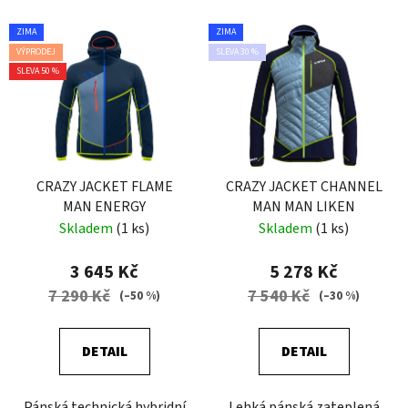
ZIMA
ZIMA
VÝPRODEJ
SLEVA 30 %
SLEVA 50 %
CRAZY JACKET FLAME
CRAZY JACKET CHANNEL
MAN ENERGY
MAN MAN LIKEN
Skladem
(1 ks)
Skladem
(1 ks)
3 645 Kč
5 278 Kč
7 290 Kč
7 540 Kč
(–50 %)
(–30 %)
DETAIL
DETAIL
Pánská technická hybridní
Lehká pánská zateplená