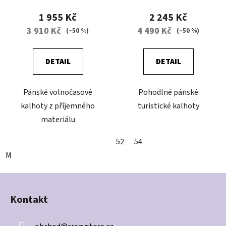
1 955 Kč
2 245 Kč
3 910 Kč
4 490 Kč
(–50 %)
(–50 %)
DETAIL
DETAIL
Pánské volnočasové
Pohodlné pánské
kalhoty z příjemného
turistické kalhoty
materiálu
52
54
M
Z
á
Kontakt
p
a