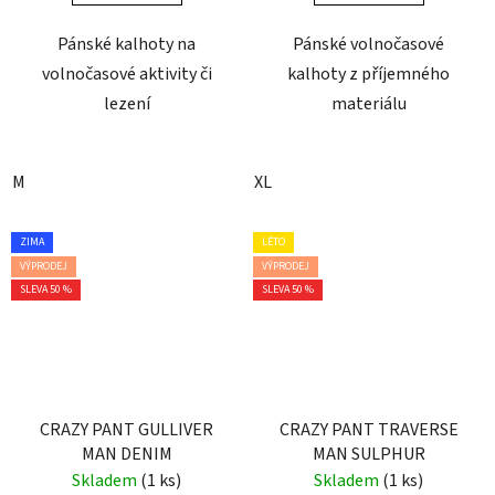
Pánské kalhoty na
Pánské volnočasové
volnočasové aktivity či
kalhoty z příjemného
lezení
materiálu
M
XL
ZIMA
LÉTO
VÝPRODEJ
VÝPRODEJ
SLEVA 50 %
SLEVA 50 %
CRAZY PANT GULLIVER
CRAZY PANT TRAVERSE
MAN DENIM
MAN SULPHUR
Skladem
(1 ks)
Skladem
(1 ks)