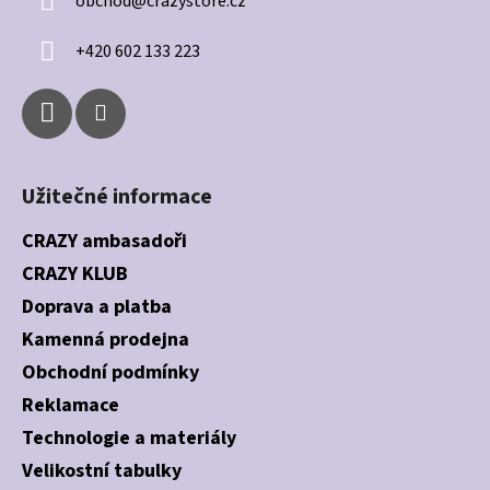
obchod
@
crazystore.cz
t
í
+420 602 133 223
Užitečné informace
CRAZY ambasadoři
CRAZY KLUB
Doprava a platba
Kamenná prodejna
Obchodní podmínky
Reklamace
Technologie a materiály
Velikostní tabulky