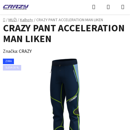
Přejít
Hledat
NÁKUPN
na
KOŠÍK
obsah
Domů
/
MUŽI
/
Kalhoty
/
CRAZY PANT ACCELERATION MAN LIKEN
CRAZY PANT ACCELERATION
MAN LIKEN
Značka:
CRAZY
ZIMA
SLEVA 30 %