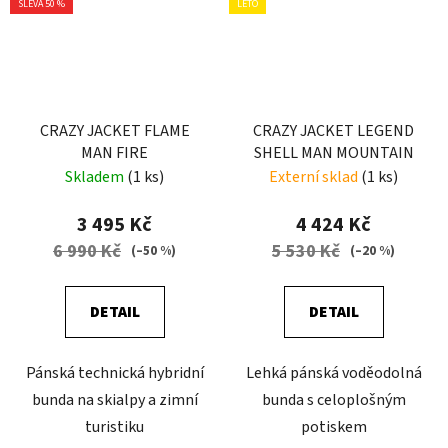
SLEVA 50 %
LÉTO
CRAZY JACKET FLAME
CRAZY JACKET LEGEND
MAN FIRE
SHELL MAN MOUNTAIN
Skladem
(1 ks)
Externí sklad
(1 ks)
3 495 Kč
4 424 Kč
6 990 Kč
5 530 Kč
(–50 %)
(–20 %)
DETAIL
DETAIL
Pánská technická hybridní
Lehká pánská voděodolná
bunda na skialpy a zimní
bunda s celoplošným
turistiku
potiskem