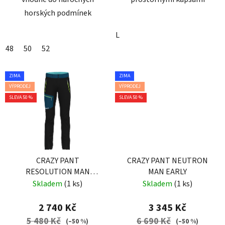
horských podmínek
L
48
50
52
ZIMA
ZIMA
VÝPRODEJ
VÝPRODEJ
SLEVA 50 %
SLEVA 50 %
CRAZY PANT
CRAZY PANT NEUTRON
RESOLUTION MAN
MAN EARLY
EARLY-BLACK
Skladem
(1 ks)
Skladem
(1 ks)
2 740 Kč
3 345 Kč
5 480 Kč
6 690 Kč
(–50 %)
(–50 %)