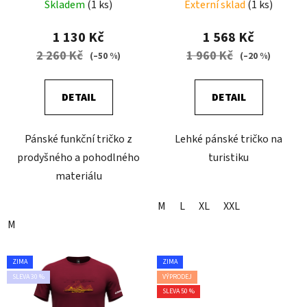
WHITE
Skladem
(1 ks)
Externí sklad
(1 ks)
1 130 Kč
1 568 Kč
2 260 Kč
1 960 Kč
(–50 %)
(–20 %)
DETAIL
DETAIL
Pánské funkční tričko z
Lehké pánské tričko na
prodyšného a pohodlného
turistiku
materiálu
M
L
XL
XXL
M
ZIMA
ZIMA
SLEVA 30 %
VÝPRODEJ
SLEVA 50 %