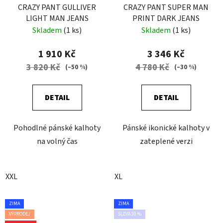
CRAZY PANT GULLIVER
CRAZY PANT SUPER MAN
LIGHT MAN JEANS
PRINT DARK JEANS
Skladem
(1 ks)
Skladem
(1 ks)
1 910 Kč
3 346 Kč
3 820 Kč
4 780 Kč
(–50 %)
(–30 %)
DETAIL
DETAIL
Pohodlné pánské kalhoty
Pánské ikonické kalhoty v
na volný čas
zateplené verzi
XXL
XL
ZIMA
ZIMA
VÝPRODEJ
SLEVA 30 %