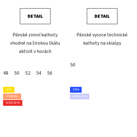
DETAIL
DETAIL
Pánské zimní kalhoty
Pánské vysoce technické
vhodné na širokou škálu
kalhoty na skialpy
aktivit v horách
50
48
50
52
54
56
LÉTO
ZIMA
VÝPRODEJ
SLEVA 30 %
SLEVA 50 %