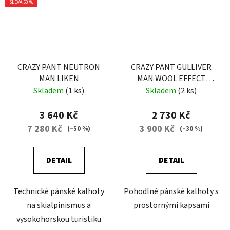
SLEVA 50 %
CRAZY PANT NEUTRON
CRAZY PANT GULLIVER
MAN LIKEN
MAN WOOL EFFECT
DARK GRAY
Skladem
(1 ks)
Skladem
(2 ks)
3 640 Kč
2 730 Kč
7 280 Kč
3 900 Kč
(–50 %)
(–30 %)
DETAIL
DETAIL
Technické pánské kalhoty
Pohodlné pánské kalhoty s
na skialpinismus a
prostornými kapsami
vysokohorskou turistiku