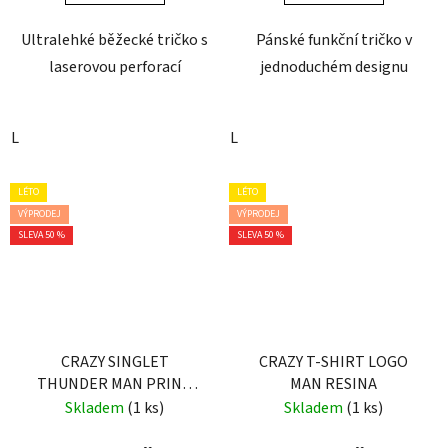
Ultralehké běžecké tričko s
Pánské funkční tričko v
laserovou perforací
jednoduchém designu
L
L
LÉTO
LÉTO
VÝPRODEJ
VÝPRODEJ
SLEVA 50 %
SLEVA 50 %
CRAZY SINGLET
CRAZY T-SHIRT LOGO
THUNDER MAN PRINT
MAN RESINA
BLUETTE SCOTTISH
Skladem
(1 ks)
Skladem
(1 ks)