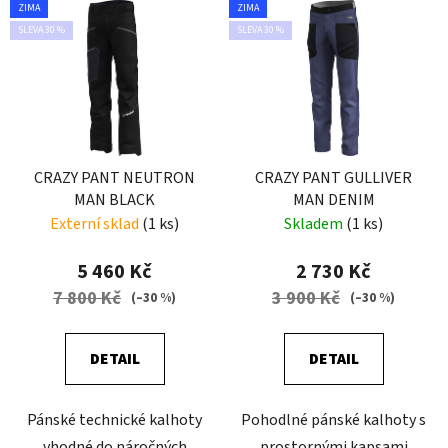
ZIMA
ZIMA
SLEVA 30 %
SLEVA 30 %
CRAZY PANT NEUTRON
CRAZY PANT GULLIVER
MAN BLACK
MAN DENIM
Externí sklad
(1 ks)
Skladem
(1 ks)
5 460 Kč
2 730 Kč
7 800 Kč
3 900 Kč
(–30 %)
(–30 %)
DETAIL
DETAIL
Pánské technické kalhoty
Pohodlné pánské kalhoty s
vhodné do náročných
prostornými kapsami