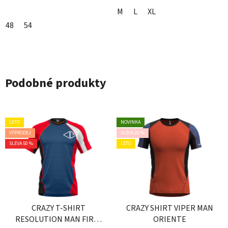
M
L
XL
48
54
Podobné produkty
LÉTO
NOVINKA
VÝPRODEJ
SLEVA 20 %
SLEVA 50 %
LÉTO
CRAZY T-SHIRT
CRAZY SHIRT VIPER MAN
RESOLUTION MAN FIRE-
ORIENTE