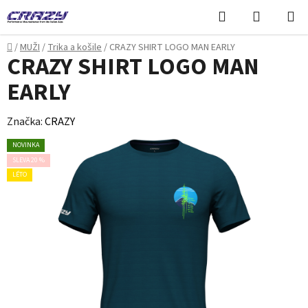
Přejít
Hledat
NÁKUPN
na
KOŠÍK
obsah
Domů
/
MUŽI
/
Trika a košile
/
CRAZY SHIRT LOGO MAN EARLY
CRAZY SHIRT LOGO MAN
EARLY
Značka:
CRAZY
NOVINKA
SLEVA 20 %
LÉTO