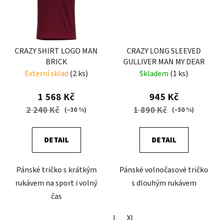
CRAZY SHIRT LOGO MAN
CRAZY LONG SLEEVED
BRICK
GULLIVER MAN MY DEAR
Externí sklad
(2 ks)
Skladem
(1 ks)
1 568 Kč
945 Kč
2 240 Kč
1 890 Kč
(–30 %)
(–50 %)
DETAIL
DETAIL
Pánské tričko s krátkým
Pánské volnočasové tričko
rukávem na sport i volný
s dlouhým rukávem
čas
L
XL