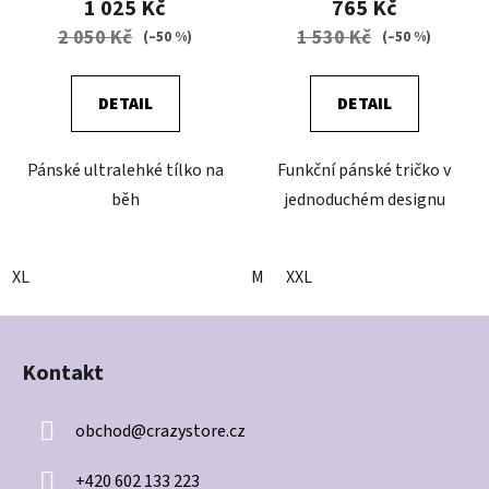
1 025 Kč
765 Kč
2 050 Kč
1 530 Kč
(–50 %)
(–50 %)
DETAIL
DETAIL
Pánské ultralehké tílko na
Funkční pánské tričko v
běh
jednoduchém designu
XL
M
XXL
Z
á
Kontakt
p
a
obchod
@
crazystore.cz
t
í
+420 602 133 223