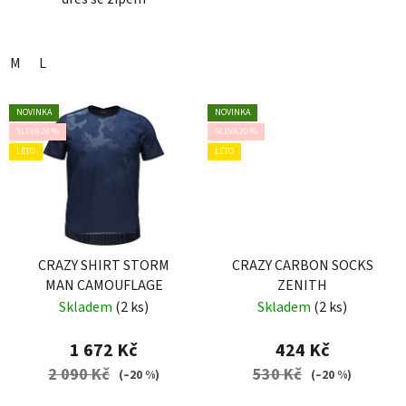
M
L
NOVINKA
NOVINKA
SLEVA 20 %
SLEVA 20 %
LÉTO
LÉTO
CRAZY SHIRT STORM
CRAZY CARBON SOCKS
MAN CAMOUFLAGE
ZENITH
Skladem
(2 ks)
Skladem
(2 ks)
1 672 Kč
424 Kč
2 090 Kč
530 Kč
(–20 %)
(–20 %)