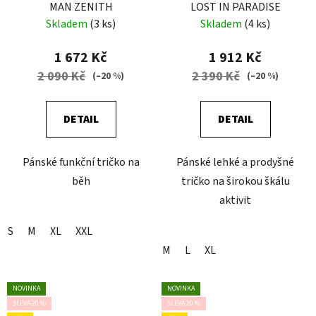
MAN ZENITH
LOST IN PARADISE
Skladem
(3 ks)
Skladem
(4 ks)
1 672 Kč
1 912 Kč
2 090 Kč
2 390 Kč
(–20 %)
(–20 %)
DETAIL
DETAIL
Pánské funkční tričko na
Pánské lehké a prodyšné
běh
tričko na širokou škálu
aktivit
S
M
XL
XXL
M
L
XL
NOVINKA
NOVINKA
SLEVA 20 %
SLEVA 20 %