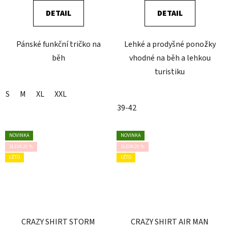
DETAIL
DETAIL
Pánské funkční tričko na
Lehké a prodyšné ponožky
běh
vhodné na běh a lehkou
turistiku
S
M
XL
XXL
39-42
NOVINKA
NOVINKA
SLEVA 20 %
SLEVA 20 %
LÉTO
LÉTO
CRAZY SHIRT STORM
CRAZY SHIRT AIR MAN