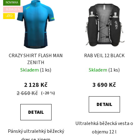
NOVINKA
SLEVA 20 %
LÉTO
CRAZY SHIRT FLASH MAN
RAB VEIL 12 BLACK
ZENITH
Skladem
(1 ks)
Skladem
(1 ks)
2 128 Kč
3 690 Kč
2 660 Kč
(–20 %)
DETAIL
DETAIL
Ultralehká běžecká vesta o
Pánský ultralehký běžecký
objemu 12 l
dres se zipem