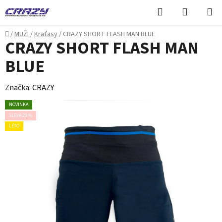
Přejít
Hledat
NÁKUPN
na
KOŠÍK
obsah
Domů
/
MUŽI
/
Kraťasy
/
CRAZY SHORT FLASH MAN BLUE
CRAZY SHORT FLASH MAN
BLUE
Značka:
CRAZY
NOVINKA
SLEVA 20 %
LÉTO