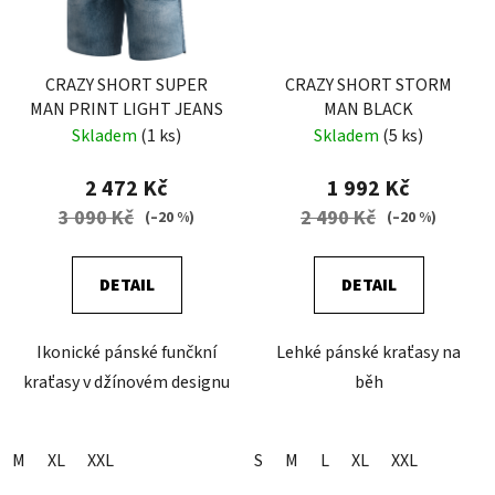
CRAZY SHORT SUPER
CRAZY SHORT STORM
MAN PRINT LIGHT JEANS
MAN BLACK
Skladem
(1 ks)
Skladem
(5 ks)
2 472 Kč
1 992 Kč
3 090 Kč
2 490 Kč
(–20 %)
(–20 %)
DETAIL
DETAIL
Ikonické pánské funčkní
Lehké pánské kraťasy na
kraťasy v džínovém designu
běh
M
XL
XXL
S
M
L
XL
XXL