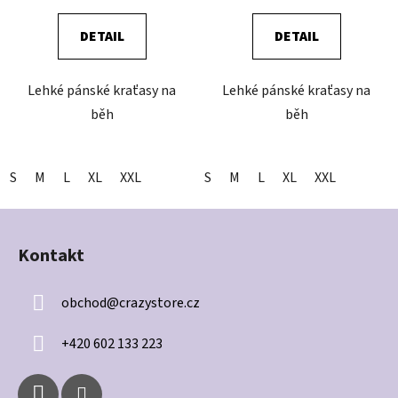
DETAIL
DETAIL
Lehké pánské kraťasy na
Lehké pánské kraťasy na
běh
běh
S
M
L
XL
XXL
S
M
L
XL
XXL
Z
á
Kontakt
p
a
obchod
@
crazystore.cz
t
í
+420 602 133 223