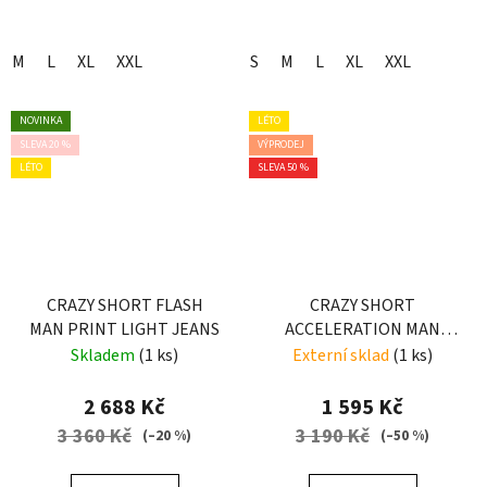
M
L
XL
XXL
S
M
L
XL
XXL
NOVINKA
LÉTO
SLEVA 20 %
VÝPRODEJ
LÉTO
SLEVA 50 %
CRAZY SHORT FLASH
CRAZY SHORT
MAN PRINT LIGHT JEANS
ACCELERATION MAN
SULPHUR
Skladem
(1 ks)
Externí sklad
(1 ks)
2 688 Kč
1 595 Kč
3 360 Kč
3 190 Kč
(–20 %)
(–50 %)