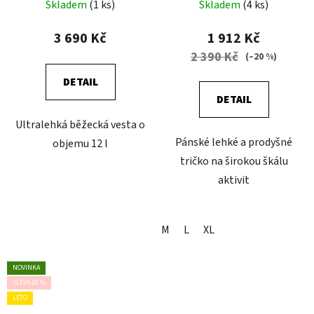
Skladem
(1 ks)
Skladem
(4 ks)
3 690 Kč
1 912 Kč
2 390 Kč
(–20 %)
DETAIL
DETAIL
Ultralehká běžecká vesta o
Pánské lehké a prodyšné
objemu 12 l
tričko na širokou škálu
aktivit
M
L
XL
NOVINKA
SLEVA 20 %
LÉTO