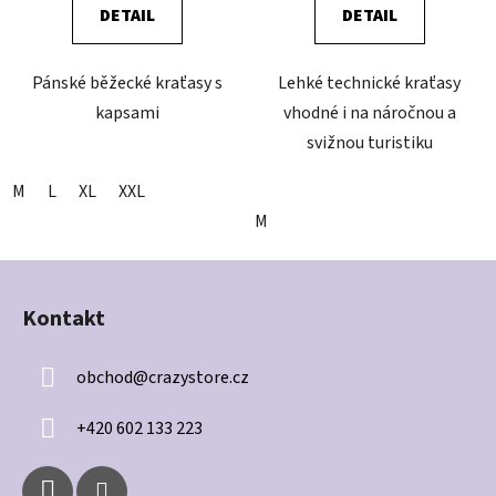
DETAIL
DETAIL
Pánské běžecké kraťasy s
Lehké technické kraťasy
kapsami
vhodné i na náročnou a
svižnou turistiku
M
L
XL
XXL
M
Z
á
Kontakt
p
a
obchod
@
crazystore.cz
t
í
+420 602 133 223