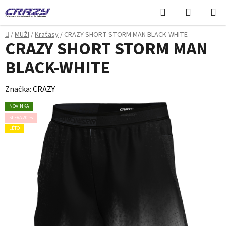
Přejít
Hledat
NÁKUPN
na
KOŠÍK
obsah
Domů
/
MUŽI
/
Kraťasy
/
CRAZY SHORT STORM MAN BLACK-WHITE
CRAZY SHORT STORM MAN
BLACK-WHITE
Značka:
CRAZY
NOVINKA
SLEVA 20 %
LÉTO