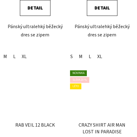
DETAIL
DETAIL
Pánský ultralehký běžecký
Pánský ultralehký běžecký
dres se zipem
dres se zipem
M
L
XL
S
M
L
XL
NOVINKA
SLEVA 20 %
LÉTO
RAB VEIL 12 BLACK
CRAZY SHIRT AIR MAN
LOST IN PARADISE