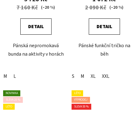
7 160 Kč
2 090 Kč
(–20 %)
(–20 %)
DETAIL
DETAIL
Pánská nepromokavá
Pánské funkční tričko na
bunda na aktivity v horách
běh
M
L
S
M
XL
XXL
NOVINKA
LÉTO
SLEVA 20 %
VÝPRODEJ
LÉTO
SLEVA 50 %