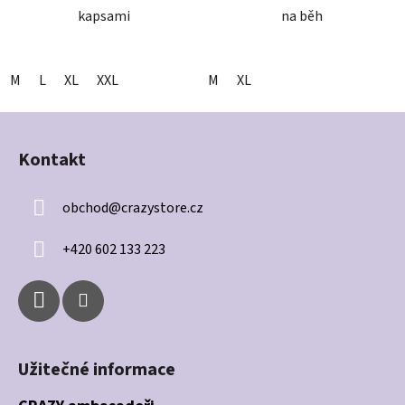
kapsami
na běh
M
L
XL
XXL
M
XL
Z
á
Kontakt
p
a
obchod
@
crazystore.cz
t
í
+420 602 133 223
Užitečné informace