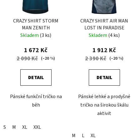
CRAZY SHIRT STORM
CRAZY SHIRT AIR MAN
MAN ZENITH
LOST IN PARADISE
Skladem
(3 ks)
Skladem
(4 ks)
1 672 Kč
1 912 Kč
2 090 Kč
2 390 Kč
(–20 %)
(–20 %)
DETAIL
DETAIL
Pánské funkční tričko na
Pánské lehké a prodyšné
běh
tričko na širokou škálu
aktivit
S
M
XL
XXL
M
L
XL