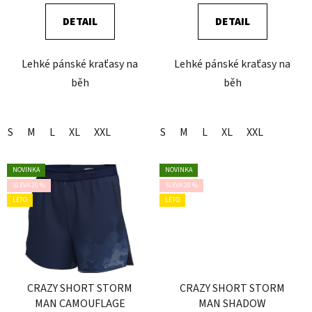
DETAIL
DETAIL
Lehké pánské kraťasy na
Lehké pánské kraťasy na
běh
běh
S
M
L
XL
XXL
S
M
L
XL
XXL
NOVINKA
NOVINKA
SLEVA 20 %
SLEVA 20 %
LÉTO
LÉTO
CRAZY SHORT STORM
CRAZY SHORT STORM
MAN CAMOUFLAGE
MAN SHADOW