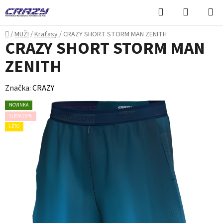
Přejít
Hledat
NÁKUPN
na
KOŠÍK
obsah
Domů
/
MUŽI
/
Kraťasy
/
CRAZY SHORT STORM MAN ZENITH
CRAZY SHORT STORM MAN
ZENITH
Značka:
CRAZY
NOVINKA
SLEVA 20 %
LÉTO