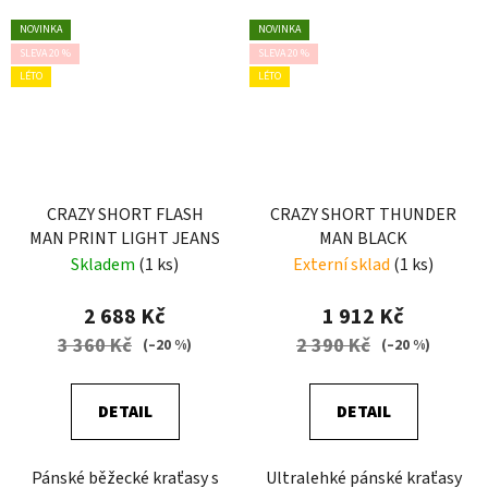
NOVINKA
NOVINKA
SLEVA 20 %
SLEVA 20 %
LÉTO
LÉTO
CRAZY SHORT FLASH
CRAZY SHORT THUNDER
MAN PRINT LIGHT JEANS
MAN BLACK
Skladem
(1 ks)
Externí sklad
(1 ks)
2 688 Kč
1 912 Kč
3 360 Kč
2 390 Kč
(–20 %)
(–20 %)
DETAIL
DETAIL
Pánské běžecké kraťasy s
Ultralehké pánské kraťasy