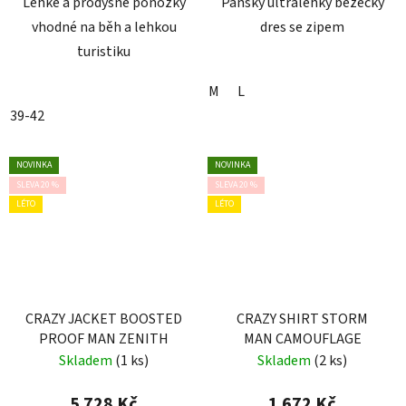
Lehké a prodyšné ponožky
Pánský ultralehký běžecký
vhodné na běh a lehkou
dres se zipem
turistiku
M
L
39-42
NOVINKA
NOVINKA
SLEVA 20 %
SLEVA 20 %
LÉTO
LÉTO
CRAZY JACKET BOOSTED
CRAZY SHIRT STORM
PROOF MAN ZENITH
MAN CAMOUFLAGE
Skladem
(1 ks)
Skladem
(2 ks)
5 728 Kč
1 672 Kč