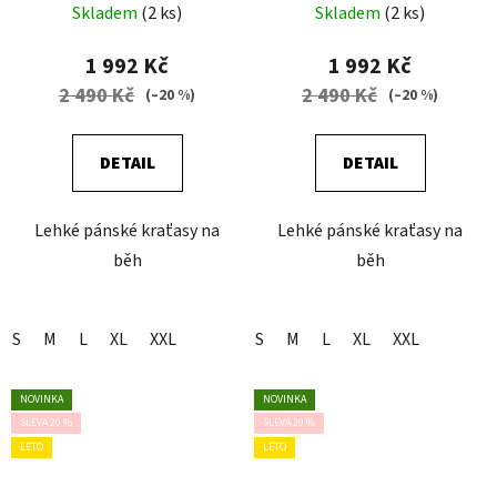
Skladem
(2 ks)
Skladem
(2 ks)
1 992 Kč
1 992 Kč
2 490 Kč
2 490 Kč
(–20 %)
(–20 %)
DETAIL
DETAIL
Lehké pánské kraťasy na
Lehké pánské kraťasy na
běh
běh
S
M
L
XL
XXL
S
M
L
XL
XXL
NOVINKA
NOVINKA
SLEVA 20 %
SLEVA 20 %
LÉTO
LÉTO