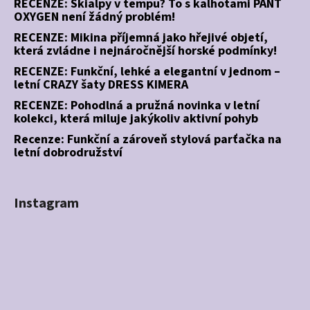
RECENZE: Skialpy v tempu? To s kalhotami PANT
OXYGEN není žádný problém!
RECENZE: Mikina příjemná jako hřejivé objetí,
která zvládne i nejnáročnější horské podmínky!
RECENZE: Funkční, lehké a elegantní v jednom –
letní CRAZY šaty DRESS KIMERA
RECENZE: Pohodlná a pružná novinka v letní
kolekci, která miluje jakýkoliv aktivní pohyb
Recenze: Funkční a zároveň stylová parťačka na
letní dobrodružství
Instagram