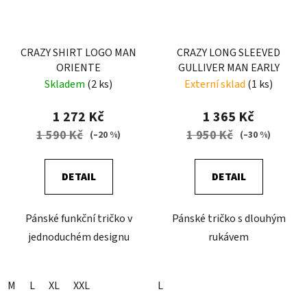
CRAZY SHIRT LOGO MAN
CRAZY LONG SLEEVED
ORIENTE
GULLIVER MAN EARLY
Skladem
(2 ks)
Externí sklad
(1 ks)
1 272 Kč
1 365 Kč
1 590 Kč
1 950 Kč
(–20 %)
(–30 %)
DETAIL
DETAIL
Pánské funkční tričko v
Pánské tričko s dlouhým
jednoduchém designu
rukávem
M
L
XL
XXL
L