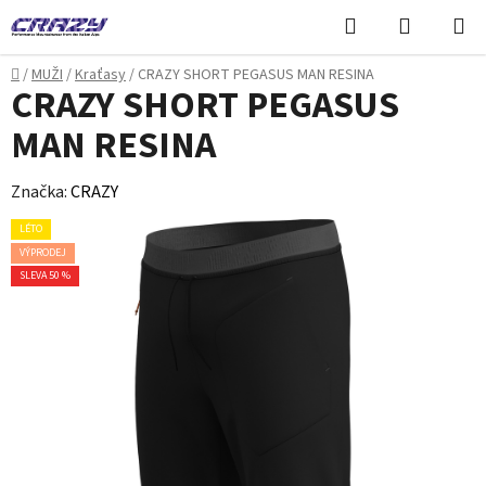
Přejít
Hledat
NÁKUPN
na
KOŠÍK
obsah
Domů
/
MUŽI
/
Kraťasy
/
CRAZY SHORT PEGASUS MAN RESINA
CRAZY SHORT PEGASUS
MAN RESINA
Značka:
CRAZY
LÉTO
VÝPRODEJ
SLEVA 50 %