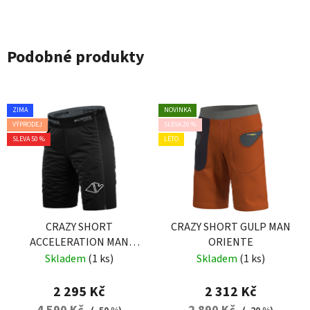
Podobné produkty
ZIMA
NOVINKA
VÝPRODEJ
SLEVA 20 %
SLEVA 50 %
LÉTO
CRAZY SHORT
CRAZY SHORT GULP MAN
ACCELERATION MAN
ORIENTE
BLACK
Skladem
(1 ks)
Skladem
(1 ks)
2 295 Kč
2 312 Kč