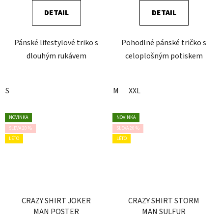
DETAIL
DETAIL
Pánské lifestylové triko s
Pohodlné pánské tričko s
dlouhým rukávem
celoplošným potiskem
S
M
XXL
NOVINKA
NOVINKA
SLEVA 20 %
SLEVA 20 %
LÉTO
LÉTO
CRAZY SHIRT JOKER
CRAZY SHIRT STORM
MAN POSTER
MAN SULFUR