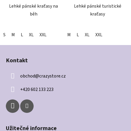
Lehké pánské kraťasy na
Lehké pánské turistické
běh
kraťasy
S
M
L
XL
XXL
M
L
XL
XXL
Z
á
Kontakt
p
a
obchod
@
crazystore.cz
t
í
+420 602 133 223
Užitečné informace