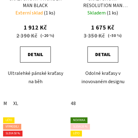
MAN BLACK
RESOLUTION MAN
SULFUR-BLACK
Externí sklad
(1 ks)
Skladem
(1 ks)
1 912 Kč
1 675 Kč
2 390 Kč
3 350 Kč
(–20 %)
(–50 %)
DETAIL
DETAIL
Ultralehké pánské kraťasy
Odolné kraťasy v
na běh
inovovaném designu
M
XL
48
LÉTO
NOVINKA
VÝPRODEJ
SLEVA 20 %
SLEVA 50 %
LÉTO