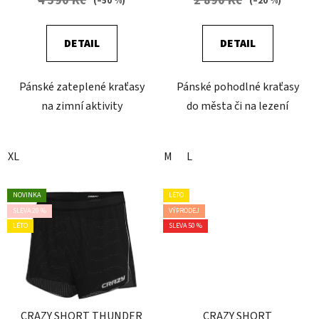
4 590 Kč
2 890 Kč
(–50 %)
(–20 %)
DETAIL
DETAIL
Pánské zateplené kraťasy
Pánské pohodlné kraťasy
na zimní aktivity
do města či na lezení
XL
M
L
NOVINKA
LÉTO
SLEVA 20 %
VÝPRODEJ
LÉTO
SLEVA 50 %
CRAZY SHORT THUNDER
CRAZY SHORT