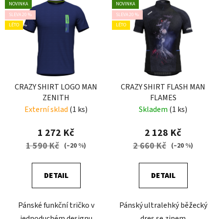
NOVINKA
NOVINKA
SLEVA 20 %
SLEVA 20 %
LÉTO
LÉTO
CRAZY SHIRT LOGO MAN
CRAZY SHIRT FLASH MAN
ZENITH
FLAMES
Externí sklad
(1 ks)
Skladem
(1 ks)
1 272 Kč
2 128 Kč
1 590 Kč
2 660 Kč
(–20 %)
(–20 %)
DETAIL
DETAIL
Pánské funkční tričko v
Pánský ultralehký běžecký
jednoduchém designu
dres se zipem