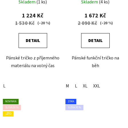
Skladem
(1 ks)
Skladem
(4 ks)
1 224 Kč
1 672 Kč
1 530 Kč
2 090 Kč
(–20 %)
(–20 %)
DETAIL
DETAIL
Pánské tričko z příjemného
Pánské funkční tričko na
materiálu na volný čas
běh
L
M
L
XL
XXL
NOVINKA
ZIMA
SLEVA 20 %
SLEVA 30 %
LÉTO