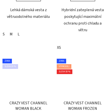
Lehká dámská vesta z
Hybridní zateplená vesta
větruodolného materiálu
poskytující maximální
ochranu proti chladu a
větru
S
M
L
XS
ZIMA
ZIMA
SLEVA 30 %
VÝPRODEJ
SLEVA 50 %
CRAZY VEST CHANNEL
CRAZY VEST CHANNEL
WOMAN BLACK
WOMAN FROZEN