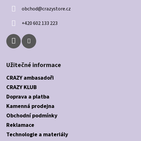
a
obchod
@
crazystore.cz
t
í
+420 602 133 223
Užitečné informace
CRAZY ambasadoři
CRAZY KLUB
Doprava a platba
Kamenná prodejna
Obchodní podmínky
Reklamace
Technologie a materiály