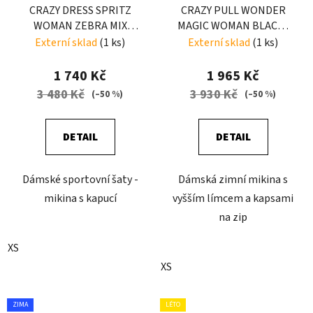
CRAZY DRESS SPRITZ
CRAZY PULL WONDER
WOMAN ZEBRA MIX
MAGIC WOMAN BLACK-
COLOR
ZEBRA
Externí sklad
(1 ks)
Externí sklad
(1 ks)
1 740 Kč
1 965 Kč
3 480 Kč
3 930 Kč
(–50 %)
(–50 %)
DETAIL
DETAIL
Dámské sportovní šaty -
Dámská zimní mikina s
mikina s kapucí
vyšším límcem a kapsami
na zip
XS
XS
ZIMA
LÉTO