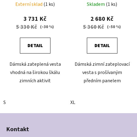
Externí sklad
(1 ks)
Skladem
(1 ks)
3 731 Kč
2 680 Kč
5 330 Kč
5 360 Kč
(–30 %)
(–50 %)
DETAIL
DETAIL
Dámská zateplená vesta
Dámská zimní zateplovací
vhodná na širokou škálu
vesta s prošívaným
zimních aktivit
předním panelem
S
XL
Z
á
Kontakt
p