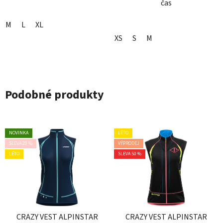
čas
M
L
XL
XS
S
M
Podobné produkty
NOVINKA
LÉTO
SLEVA 20 %
VÝPRODEJ
LÉTO
SLEVA 50 %
CRAZY VEST ALPINSTAR
CRAZY VEST ALPINSTAR