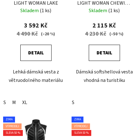
LIGHT WOMAN LAKE
LIGHT WOMAN CHEWING
GUM
Skladem
(1 ks)
Skladem
(1 ks)
3 592 Kč
2 115 Kč
4 490 Kč
4 230 Kč
(–20 %)
(–50 %)
DETAIL
DETAIL
Lehká dámská vesta z
Dámská softshellová vesta
větruodolného materiálu
vhodná na turistiku
S
M
XL
S
ZIMA
ZIMA
VÝPRODEJ
VÝPRODEJ
SLEVA 50 %
SLEVA 50 %