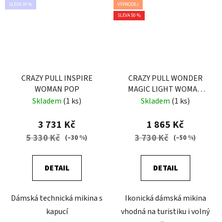
SLEVA 30 %
VÝPRODEJ
SLEVA 50 %
CRAZY PULL INSPIRE
CRAZY PULL WONDER
WOMAN POP
MAGIC LIGHT WOMAN
FALLING FLOWER
Skladem
(1 ks)
Skladem
(1 ks)
3 731 Kč
1 865 Kč
5 330 Kč
3 730 Kč
(–30 %)
(–50 %)
DETAIL
DETAIL
Dámská technická mikina s
Ikonická dámská mikina
kapucí
vhodná na turistiku i volný