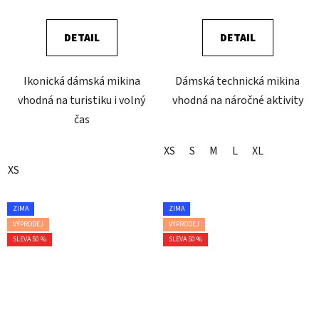
DETAIL
DETAIL
Ikonická dámská mikina
Dámská technická mikina
vhodná na turistiku i volný
vhodná na náročné aktivity
čas
XS
S
M
L
XL
XS
ZIMA
ZIMA
VÝPRODEJ
VÝPRODEJ
SLEVA 50 %
SLEVA 50 %