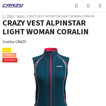
Přejít
Hledat
NÁKUPN
na
KOŠÍK
obsah
Domů
/
ŽENY
/
Vesty
/
CRAZY VEST ALPINSTAR LIGHT WOMAN CORALIN
CRAZY VEST ALPINSTAR
LIGHT WOMAN CORALIN
Značka:
CRAZY
LÉTO
VÝPRODEJ
SLEVA 50 %