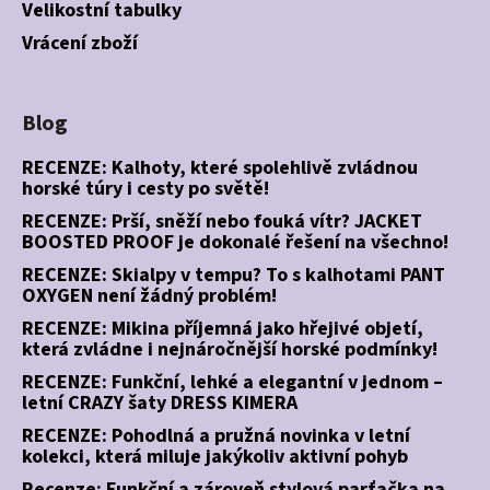
Velikostní tabulky
Vrácení zboží
Blog
RECENZE: Kalhoty, které spolehlivě zvládnou
horské túry i cesty po světě!
RECENZE: Prší, sněží nebo fouká vítr? JACKET
BOOSTED PROOF je dokonalé řešení na všechno!
RECENZE: Skialpy v tempu? To s kalhotami PANT
OXYGEN není žádný problém!
RECENZE: Mikina příjemná jako hřejivé objetí,
která zvládne i nejnáročnější horské podmínky!
RECENZE: Funkční, lehké a elegantní v jednom –
letní CRAZY šaty DRESS KIMERA
RECENZE: Pohodlná a pružná novinka v letní
kolekci, která miluje jakýkoliv aktivní pohyb
Recenze: Funkční a zároveň stylová parťačka na