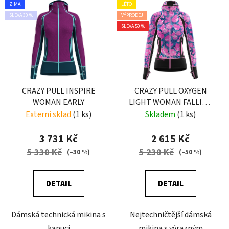
ZIMA
LÉTO
SLEVA 30 %
VÝPRODEJ
SLEVA 50 %
CRAZY PULL INSPIRE
CRAZY PULL OXYGEN
WOMAN EARLY
LIGHT WOMAN FALLING
FLOWER
Externí sklad
(1 ks)
Skladem
(1 ks)
3 731 Kč
2 615 Kč
5 330 Kč
5 230 Kč
(–30 %)
(–50 %)
DETAIL
DETAIL
Dámská technická mikina s
Nejtechničtější dámská
kapucí
mikina s výrazným