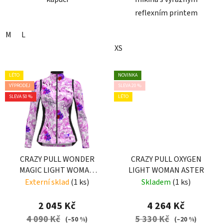
reflexním printem
M
L
XS
LÉTO
NOVINKA
VÝPRODEJ
SLEVA 20 %
SLEVA 50 %
LÉTO
CRAZY PULL WONDER
CRAZY PULL OXYGEN
MAGIC LIGHT WOMAN
LIGHT WOMAN ASTER
PRINT TATTOO
Externí sklad
(1 ks)
Skladem
(1 ks)
2 045 Kč
4 264 Kč
4 090 Kč
5 330 Kč
(–50 %)
(–20 %)