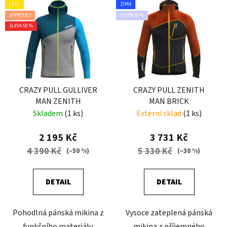
LÉTO
ZIMA
VÝPRODEJ
SLEVA 30 %
SLEVA 50 %
CRAZY PULL GULLIVER
CRAZY PULL ZENITH
MAN ZENITH
MAN BRICK
Skladem
(1 ks)
Externí sklad
(1 ks)
2 195 Kč
3 731 Kč
4 390 Kč
5 330 Kč
(–50 %)
(–30 %)
DETAIL
DETAIL
Pohodlná pánská mikina z
Vysoce zateplená pánská
funkčního materiálu
mikina z příjemného