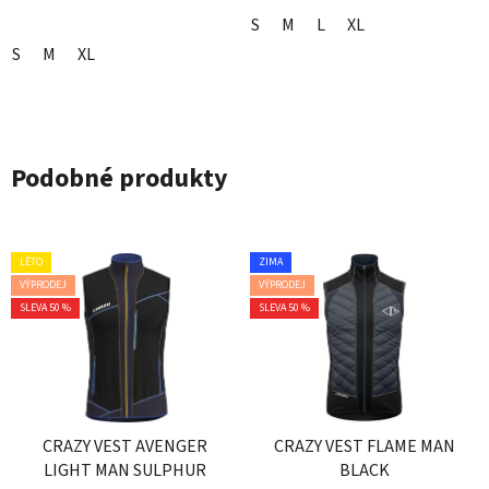
S
M
L
XL
S
M
XL
Podobné produkty
LÉTO
ZIMA
VÝPRODEJ
VÝPRODEJ
SLEVA 50 %
SLEVA 50 %
CRAZY VEST AVENGER
CRAZY VEST FLAME MAN
LIGHT MAN SULPHUR
BLACK