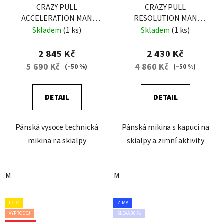
CRAZY PULL
CRAZY PULL
ACCELERATION MAN
RESOLUTION MAN
FIRE
LIKEN-BLACK
Skladem
(1 ks)
Skladem
(1 ks)
2 845 Kč
2 430 Kč
5 690 Kč
4 860 Kč
(–50 %)
(–50 %)
DETAIL
DETAIL
Pánská vysoce technická
Pánská mikina s kapucí na
mikina na skialpy
skialpy a zimní aktivity
M
M
LÉTO
ZIMA
VÝPRODEJ
SLEVA 30 %