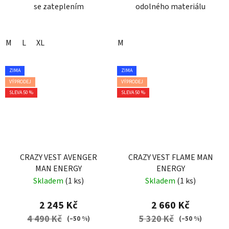
se zateplením
odolného materiálu
M
L
XL
M
ZIMA
ZIMA
VÝPRODEJ
VÝPRODEJ
SLEVA 50 %
SLEVA 50 %
CRAZY VEST AVENGER
CRAZY VEST FLAME MAN
MAN ENERGY
ENERGY
Skladem
(1 ks)
Skladem
(1 ks)
2 245 Kč
2 660 Kč
4 490 Kč
5 320 Kč
(–50 %)
(–50 %)