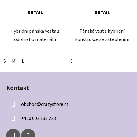
DETAIL
DETAIL
Hybridní pánská vesta z
Pánská vesta hybridní
odolného materiálu
konstrukce se zateplením
S
M
L
S
Z
á
Kontakt
p
a
obchod
@
crazystore.cz
t
í
+420 602 133 223