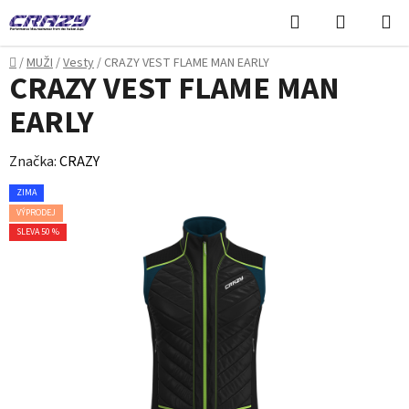
Přejít
Hledat
NÁKUPN
na
KOŠÍK
obsah
Domů
/
MUŽI
/
Vesty
/
CRAZY VEST FLAME MAN EARLY
CRAZY VEST FLAME MAN
EARLY
Značka:
CRAZY
ZIMA
VÝPRODEJ
SLEVA 50 %