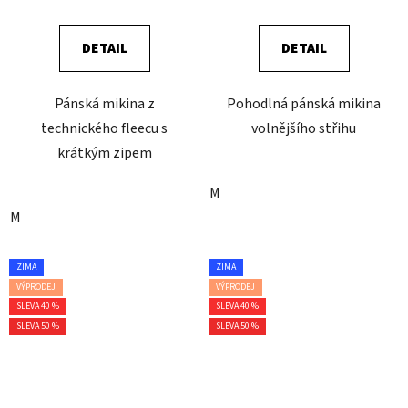
DETAIL
DETAIL
Pánská mikina z
Pohodlná pánská mikina
technického fleecu s
volnějšího střihu
krátkým zipem
M
M
ZIMA
ZIMA
VÝPRODEJ
VÝPRODEJ
SLEVA 40 %
SLEVA 40 %
SLEVA 50 %
SLEVA 50 %