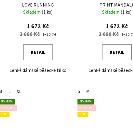
u
LOVE RUNNING
PRINT MANDAL
k
Skladem
(1 ks)
Skladem
(1 ks)
t
ů
1 672 Kč
1 672 Kč
2 090 Kč
2 090 Kč
(–20 %)
(–20 
DETAIL
DETAIL
Lehké dámské běžecké tílko
Lehké dámské běžecké
M
L
XL
S
M
NOVINKA
NOVINKA
SLEVA 20 %
SLEVA 20 %
LÉTO
LÉTO