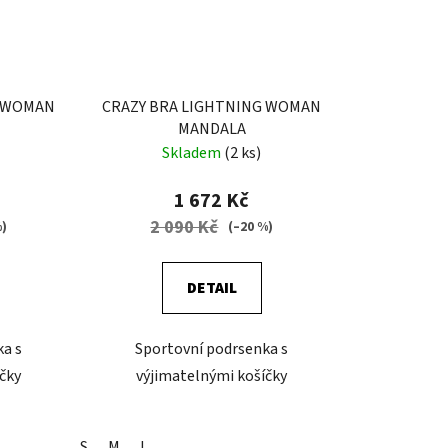
G WOMAN
CRAZY BRA LIGHTNING WOMAN
MANDALA
Skladem
(2 ks)
1 672 Kč
2 090 Kč
%)
(–20 %)
DETAIL
ka s
Sportovní podrsenka s
čky
výjimatelnými košíčky
S
M
L