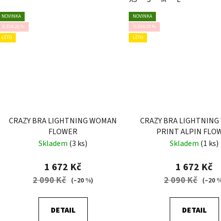
NOVINKA
NOVINKA
SLEVA 20 %
SLEVA 20 %
LÉTO
LÉTO
CRAZY BRA LIGHTNING WOMAN
CRAZY BRA LIGHTNIN
FLOWER
PRINT ALPIN FLO
Skladem
(3 ks)
Skladem
(1 ks)
1 672 Kč
1 672 Kč
2 090 Kč
2 090 Kč
(–20 %)
(–20 
DETAIL
DETAIL