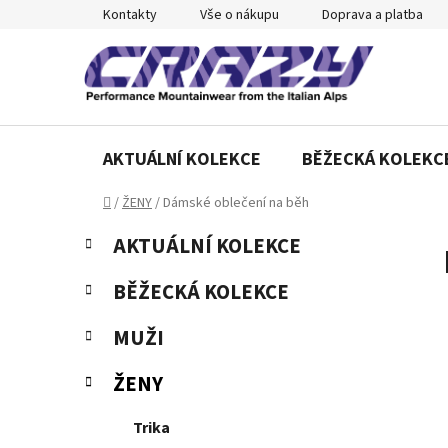
Přejít
Kontakty
Vše o nákupu
Doprava a platba
na
obsah
AKTUÁLNÍ KOLEKCE
BĚŽECKÁ KOLEKC
Domů
/
ŽENY
/
Dámské oblečení na běh
P
K
Přeskočit
AKTUÁLNÍ KOLEKCE
a
o
kategorie
t
s
BĚŽECKÁ KOLEKCE
e
t
g
r
MUŽI
o
a
r
ŽENY
n
i
e
n
Trika
í