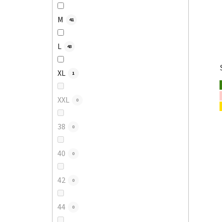
M
41
L
43
XL
1
XXL
0
38
0
40
0
42
0
44
0