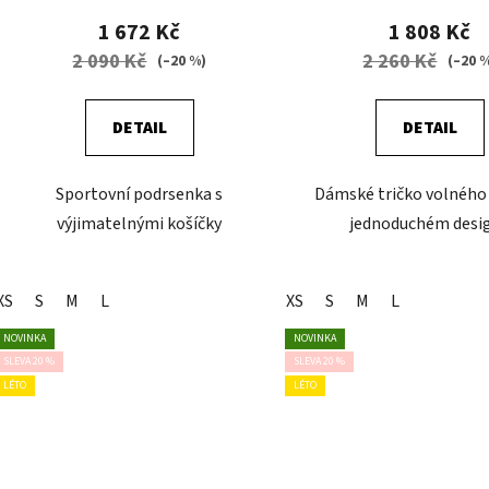
1 672 Kč
1 808 Kč
2 090 Kč
2 260 Kč
(–20 %)
(–20 
DETAIL
DETAIL
Sportovní podrsenka s
Dámské tričko volného 
výjimatelnými košíčky
jednoduchém desi
XS
S
M
L
XS
S
M
L
NOVINKA
NOVINKA
SLEVA 20 %
SLEVA 20 %
LÉTO
LÉTO