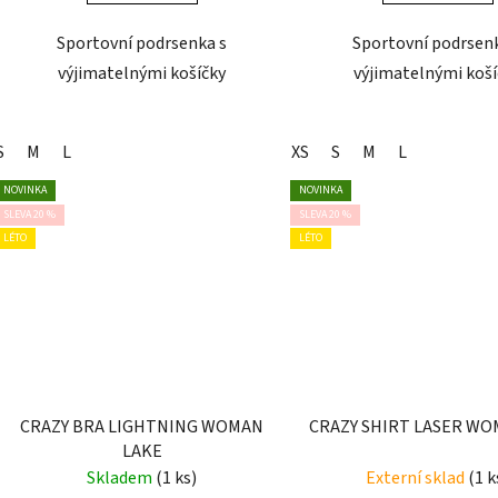
Sportovní podrsenka s
Sportovní podrsen
výjimatelnými košíčky
výjimatelnými koší
S
M
L
XS
S
M
L
NOVINKA
NOVINKA
SLEVA 20 %
SLEVA 20 %
LÉTO
LÉTO
CRAZY BRA LIGHTNING WOMAN
CRAZY SHIRT LASER W
LAKE
Skladem
(1 ks)
Externí sklad
(1 k