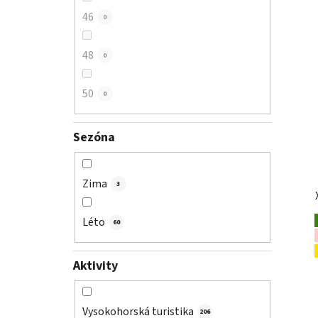
46
0
48
0
50
0
Sezóna
Zima
3
Léto
60
Aktivity
Vysokohorská turistika
206