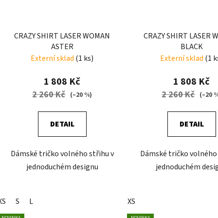
CRAZY SHIRT LASER WOMAN
CRAZY SHIRT LASER
ASTER
BLACK
Externí sklad
(1 ks)
Externí sklad
(1 k
1 808 Kč
1 808 Kč
2 260 Kč
2 260 Kč
(–20 %)
(–20 
DETAIL
DETAIL
Dámské tričko volného střihu v
Dámské tričko volného 
jednoduchém designu
jednoduchém desi
XS
S
L
XS