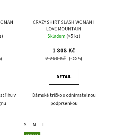
 WOMAN
CRAZY SHIRT SLASH WOMAN I
LOVE MOUNTAIN
s)
Skladem
(>5 ks)
1 808 Kč
2 260 Kč
%)
(–20 %)
DETAIL
střihu v
Dámské tričko s odnímatelnou
gnu
podprsenkou
S
M
L