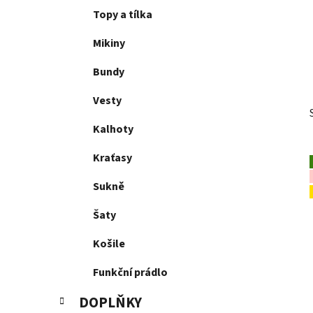
p
Topy a tílka
a
Mikiny
n
e
Bundy
l
Vesty
Kalhoty
Kraťasy
Sukně
Šaty
Košile
Funkční prádlo
DOPLŇKY