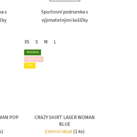
ka s
Sportovní podrsenka s
čky
výjimatelnými košíčky
XS
S
M
L
NOVINKA
SLEVA 20 %
LÉTO
OMAN POP
CRAZY SHIRT LASER WOMAN
BLUE
s)
Externí sklad
(1 ks)