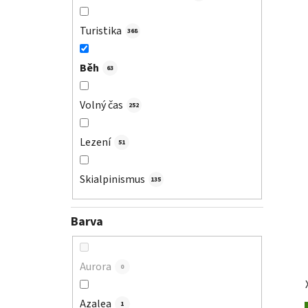
Turistika
368
Běh
63
Volný čas
252
Lezení
51
Skialpinismus
135
Barva
Aurora
0
Azalea
1