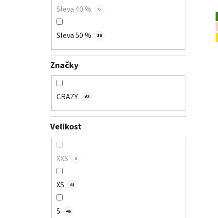
Sleva 40 %
0
Sleva 50 %
16
Značky
CRAZY
63
Velikost
XXS
0
XS
41
S
46