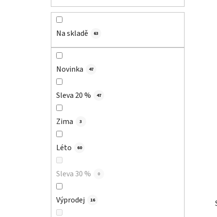
Na skladě
63
Novinka
47
Sleva 20 %
47
Zima
3
Léto
60
Sleva 30 %
0
Výprodej
16