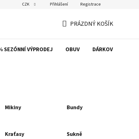
CZK
Přihlášení
Registrace
PRÁZDNÝ KOŠÍK
NÁKUPNÍ
KOŠÍK
% SEZÓNNÍ VÝPRODEJ
OBUV
DÁRKOVÉ POUKAZ
Mikiny
Bundy
Kraťasy
Sukně