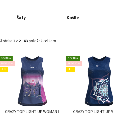
Šaty
Košile
Stránka
1
z
2
-
63
položek celkem
V
NOVINKA
NOVINKA
ý
SLEVA 20 %
SLEVA 20 %
p
LÉTO
LÉTO
i
s
p
r
o
d
CRAZY TOP LIGHT UP WOMAN I
CRAZY TOP LIGHT UP