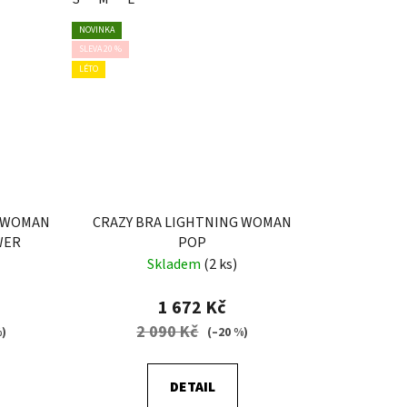
NOVINKA
SLEVA 20 %
LÉTO
G WOMAN
CRAZY BRA LIGHTNING WOMAN
WER
POP
Skladem
(2 ks)
1 672 Kč
2 090 Kč
%)
(–20 %)
DETAIL