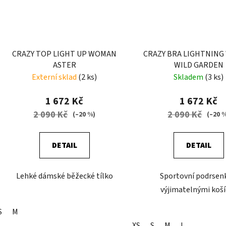
CRAZY TOP LIGHT UP WOMAN
CRAZY BRA LIGHTNIN
ASTER
WILD GARDEN
Externí sklad
(2 ks)
Skladem
(3 ks)
1 672 Kč
1 672 Kč
2 090 Kč
2 090 Kč
(–20 %)
(–20 
DETAIL
DETAIL
Lehké dámské běžecké tílko
Sportovní podrsen
výjimatelnými koší
S
M
XS
S
M
L