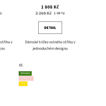
1 808 Kč
2 260 Kč
%)
(–20 %)
DETAIL
střihu v
Dámské tričko volného střihu v
gnu
jednoduchém designu
XS
NOVINKA
SLEVA 20 %
LÉTO