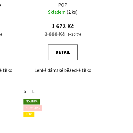
t
A
POP
ů
Skladem
(2 ks)
1 672 Kč
2 090 Kč
%)
(–20 %)
DETAIL
 tílko
Lehké dámské běžecké tílko
S
L
NOVINKA
SLEVA 20 %
LÉTO