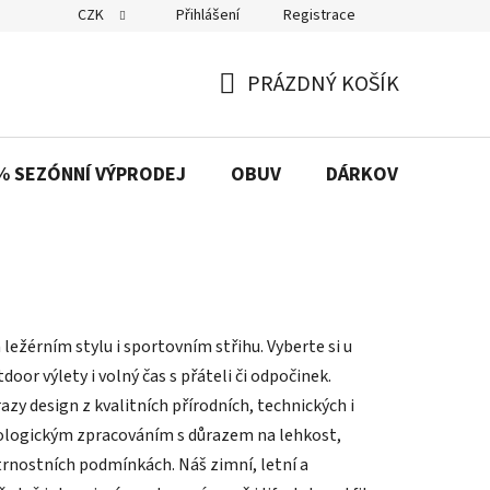
CZK
Přihlášení
Registrace
PRÁZDNÝ KOŠÍK
NÁKUPNÍ
KOŠÍK
% SEZÓNNÍ VÝPRODEJ
OBUV
DÁRKOVÉ POUKAZ
ležérním stylu i sportovním střihu. Vyberte si u
door výlety i volný čas s přáteli či odpočinek.
zy design z kvalitních přírodních, technických i
ologickým zpracováním s důrazem na lehkost,
trnostních podmínkách. Náš zimní, letní a