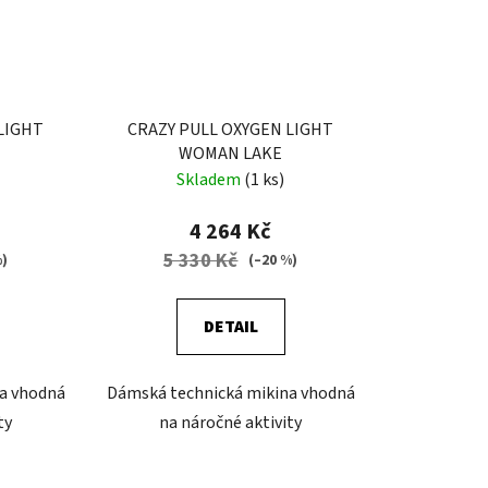
LIGHT
CRAZY PULL OXYGEN LIGHT
WOMAN LAKE
Skladem
(1 ks)
4 264 Kč
5 330 Kč
%)
(–20 %)
DETAIL
a vhodná
Dámská technická mikina vhodná
ty
na náročné aktivity