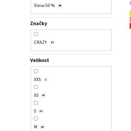
Sleva 50 %
48
Značky
CRAZY
87
Velikost
XXS
2
XS
47
S
31
M
26