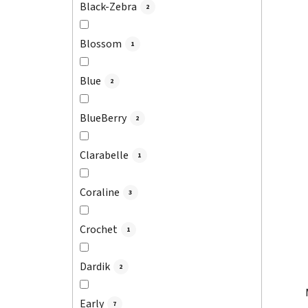
Black-Zebra
2
Blossom
1
Blue
2
BlueBerry
2
Clarabelle
1
Coraline
3
Crochet
1
Dardik
2
Early
7