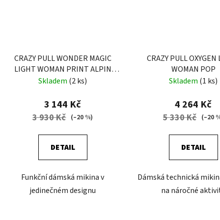
CRAZY PULL WONDER MAGIC
CRAZY PULL OXYGEN 
LIGHT WOMAN PRINT ALPIN
WOMAN POP
FLOWER
Skladem
(2 ks)
Skladem
(1 ks)
3 144 Kč
4 264 Kč
3 930 Kč
5 330 Kč
(–20 %)
(–20 
DETAIL
DETAIL
Funkční dámská mikina v
Dámská technická mikin
jedinečném designu
na náročné aktivi