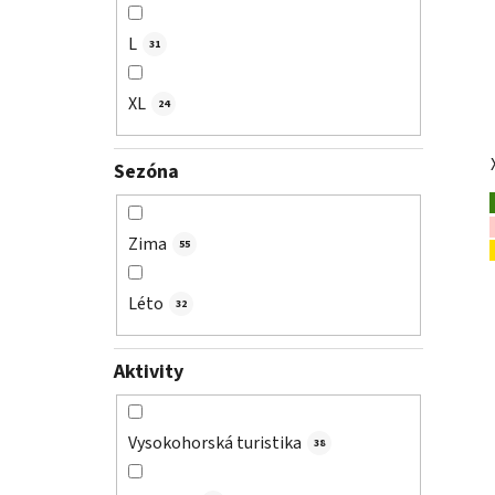
L
31
XL
24
Sezóna
Zima
55
Léto
32
Aktivity
Vysokohorská turistika
38