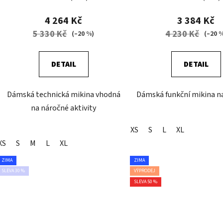
4 264 Kč
3 384 Kč
5 330 Kč
4 230 Kč
(–20 %)
(–20 
DETAIL
DETAIL
Dámská technická mikina vhodná
Dámská funkční mikina na
na náročné aktivity
XS
S
L
XL
XS
S
M
L
XL
ZIMA
ZIMA
SLEVA 30 %
VÝPRODEJ
SLEVA 50 %