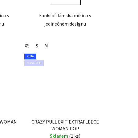
ina v
Funkční dámská mikina v
nu
jedinečném designu
XS
S
M
ZIMA
SLEVA 30 %
E WOMAN
CRAZY PULL EXIT EXTRAFLEECE
WOMAN POP
Skladem
(1 ks)