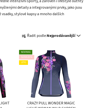
dně intenzivní sporty, a zároveň i lifestyle outfity
yšlenými detaily a integrovanými prvky, jako jsou
é vsadky, stylové kapsy a mnoho dalších
Ř
Řadit podle:
Nejprodávanější
a
z
e
NOVINKA
n
SLEVA 20 %
í
LÉTO
p
r
o
d
u
k
LIGHT
CRAZY PULL WONDER MAGIC
t