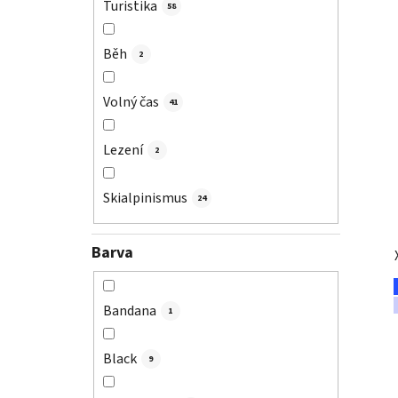
Turistika
58
Běh
2
Volný čas
41
Lezení
2
Skialpinismus
24
Barva
Bandana
1
Black
9