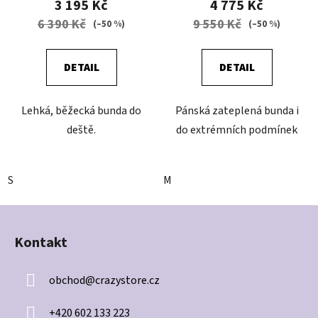
3 195 Kč
4 775 Kč
6 390 Kč
9 550 Kč
(–50 %)
(–50 %)
DETAIL
DETAIL
Lehká, běžecká bunda do
Pánská zateplená bunda i
deště.
do extrémních podmínek
S
M
Z
á
Kontakt
p
a
obchod
@
crazystore.cz
t
í
+420 602 133 223