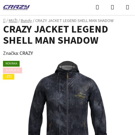
Přejít
Hledat
NÁKUPN
na
KOŠÍK
obsah
Domů
/
MUŽI
/
Bundy
/
CRAZY JACKET LEGEND SHELL MAN SHADOW
CRAZY JACKET LEGEND
SHELL MAN SHADOW
Značka:
CRAZY
NOVINKA
SLEVA 20 %
LÉTO