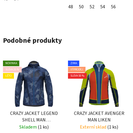
48
50
52
54
56
Podobné produkty
NOVINKA
ZIMA
SLEVA 20 %
VÝPRODEJ
LÉTO
SLEVA 50 %
CRAZY JACKET LEGEND
CRAZY JACKET AVENGER
SHELL MAN
MAN LIKEN
CAMOUFLAGE
Skladem
(1 ks)
Externí sklad
(1 ks)