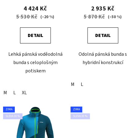
4 424 Kč
2 935 Kč
5 530 Kč
5 870 Kč
(–20 %)
(–50 %)
DETAIL
DETAIL
Lehká pánská voděodolná
Odolná pánská bunda s
bunda s celoplošným
hybridní konstrukcí
potiskem
M
L
M
L
XL
ZIMA
ZIMA
SLEVA 30 %
SLEVA 30 %