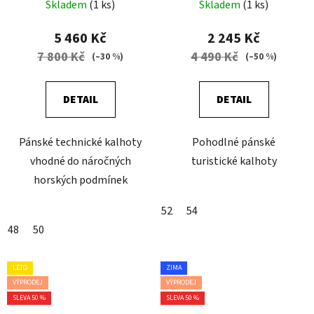
Skladem
(1 ks)
Skladem
(1 ks)
5 460 Kč
2 245 Kč
7 800 Kč
4 490 Kč
(–30 %)
(–50 %)
DETAIL
DETAIL
Pánské technické kalhoty
Pohodlné pánské
vhodné do náročných
turistické kalhoty
horských podmínek
52
54
48
50
LÉTO
ZIMA
VÝPRODEJ
VÝPRODEJ
SLEVA 50 %
SLEVA 50 %