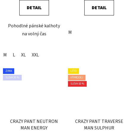
DETAIL
DETAIL
Pohodlné pánské kalhoty
M
na volný čas
M
L
XL
XXL
ZIMA
LÉTO
SLEVA 30 %
VÝPRODEJ
SLEVA 50 %
CRAZY PANT NEUTRON
CRAZY PANT TRAVERSE
MAN ENERGY
MAN SULPHUR