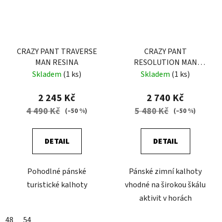
CRAZY PANT TRAVERSE
CRAZY PANT
MAN RESINA
RESOLUTION MAN
EARLY-BLACK
Skladem
(1 ks)
Skladem
(1 ks)
2 245 Kč
2 740 Kč
4 490 Kč
5 480 Kč
(–50 %)
(–50 %)
DETAIL
DETAIL
Pohodlné pánské
Pánské zimní kalhoty
turistické kalhoty
vhodné na širokou škálu
aktivit v horách
48
54