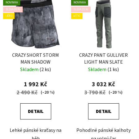
NOVINKA
NOVINKA
SLEVA 20 %
SLEVA 20 %
LÉTO
LÉTO
CRAZY SHORT STORM
CRAZY PANT GULLIVER
MAN SHADOW
LIGHT MAN SLATE
Skladem
(2 ks)
Skladem
(1 ks)
1 992 Kč
3 032 Kč
2 490 Kč
3 790 Kč
(–20 %)
(–20 %)
DETAIL
DETAIL
Lehké pánské kraťasy na
Pohodlné pánské kalhoty
běh
na volný čas