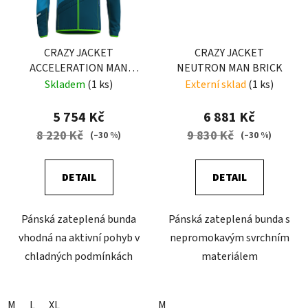
CRAZY JACKET
CRAZY JACKET
ACCELERATION MAN
NEUTRON MAN BRICK
GALAXY
Skladem
(1 ks)
Externí sklad
(1 ks)
5 754 Kč
6 881 Kč
8 220 Kč
9 830 Kč
(–30 %)
(–30 %)
DETAIL
DETAIL
Pánská zateplená bunda
Pánská zateplená bunda s
vhodná na aktivní pohyb v
nepromokavým svrchním
chladných podmínkách
materiálem
M
L
XL
M