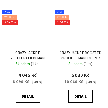
ZIMA
ZIMA
VÝPRODEJ
VÝPRODEJ
SLEVA 50 %
SLEVA 50 %
CRAZY JACKET
CRAZY JACKET BOOSTED
ACCELERATION MAN
PROOF 3L MAN ENERGY
PRINT YELLOW
Skladem
(1 ks)
Skladem
(1 ks)
SCOTTISH
4 045 Kč
5 030 Kč
8 090 Kč
10 060 Kč
(–50 %)
(–50 %)
DETAIL
DETAIL