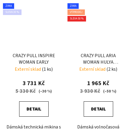
ZIMA
ZIMA
SLEVA 30 %
VÝPRODEJ
SLEVA 50 %
CRAZY PULL INSPIRE
CRAZY PULL ARIA
WOMAN EARLY
WOMAN HULYA
HELLEBORUS
Externí sklad
(1 ks)
Externí sklad
(2 ks)
3 731 Kč
1 965 Kč
5 330 Kč
3 930 Kč
(–30 %)
(–50 %)
DETAIL
DETAIL
Dámská technická mikina s
Dámská volnočasová