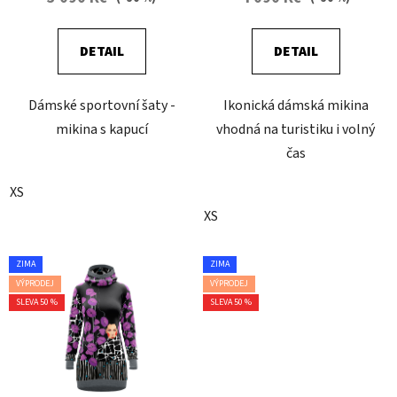
DETAIL
DETAIL
Dámské sportovní šaty -
Ikonická dámská mikina
mikina s kapucí
vhodná na turistiku i volný
čas
XS
XS
ZIMA
ZIMA
VÝPRODEJ
VÝPRODEJ
SLEVA 50 %
SLEVA 50 %