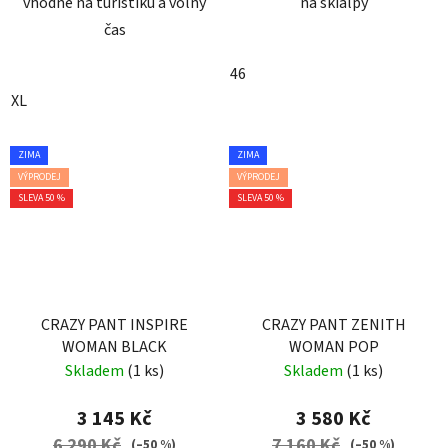
vhodné na turistiku a volný
na skialpy
čas
46
XL
ZIMA
ZIMA
VÝPRODEJ
VÝPRODEJ
SLEVA 50 %
SLEVA 50 %
CRAZY PANT INSPIRE
CRAZY PANT ZENITH
WOMAN BLACK
WOMAN POP
Skladem
(1 ks)
Skladem
(1 ks)
3 145 Kč
3 580 Kč
6 290 Kč
7 160 Kč
(–50 %)
(–50 %)