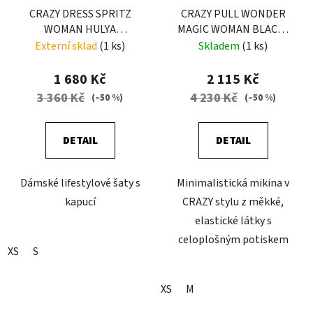
CRAZY DRESS SPRITZ
CRAZY PULL WONDER
WOMAN HULYA
MAGIC WOMAN BLACK-
HELLEBORUS
ZEBRA
Externí sklad
(1 ks)
Skladem
(1 ks)
1 680 Kč
2 115 Kč
3 360 Kč
4 230 Kč
(–50 %)
(–50 %)
DETAIL
DETAIL
Dámské lifestylové šaty s
Minimalistická mikina v
kapucí
CRAZY stylu z měkké,
elastické látky s
celoplošným potiskem
XS
S
XS
M