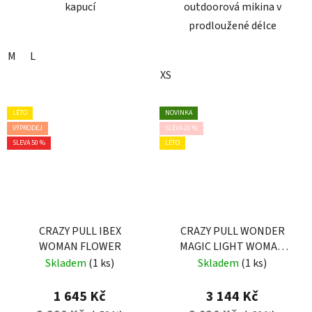
kapucí
outdoorová mikina v
prodloužené délce
M
L
XS
LÉTO
NOVINKA
VÝPRODEJ
SLEVA 20 %
SLEVA 50 %
LÉTO
CRAZY PULL IBEX
CRAZY PULL WONDER
WOMAN FLOWER
MAGIC LIGHT WOMAN
WILD GARDEN
Skladem
(1 ks)
Skladem
(1 ks)
1 645 Kč
3 144 Kč