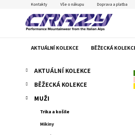
Přejít
Kontakty
Vše o nákupu
Doprava a platba
na
obsah
AKTUÁLNÍ KOLEKCE
BĚŽECKÁ KOLEKC
P
K
Přeskočit
AKTUÁLNÍ KOLEKCE
a
o
kategorie
t
s
BĚŽECKÁ KOLEKCE
e
t
g
r
MUŽI
o
a
r
Trika a košile
n
i
e
n
Mikiny
í