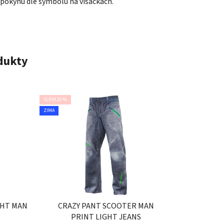
 pokynů dle symbolů na visačkách.
odukty
SLEVA 20 %
ZIMA
GHT MAN
CRAZY PANT SCOOTER MAN
PRINT LIGHT JEANS