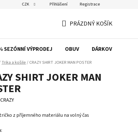
CZK
Přihlášení
Registrace
PRÁZDNÝ KOŠÍK
NÁKUPNÍ
KOŠÍK
% SEZÓNNÍ VÝPRODEJ
OBUV
DÁRKOVÉ POUKAZ
/
Trika a košile
/
CRAZY SHIRT JOKER MAN POSTER
AZY SHIRT JOKER MAN
STER
:
CRAZY
tričko z příjemného materiálu na volný čas
a: