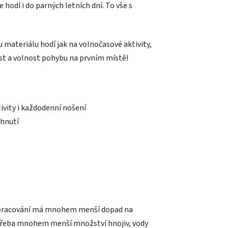
 hodí i do parných letních dní. To vše s
materiálu hodí jak na volnočasové aktivity,
ost a volnost pohybu na prvním místě!
ivity i každodenní nošení
chnutí
a zpracování má mnohem menší dopad na
potřeba mnohem menší množství hnojiv, vody