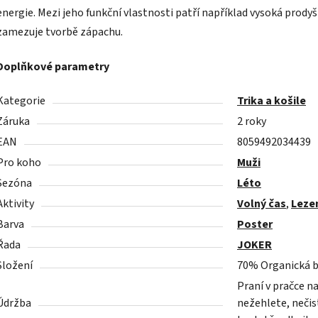
energie. Mezi jeho funkční vlastnosti patří například vysoká prody
zamezuje tvorbě zápachu.
Doplňkové parametry
Kategorie
Trika a košile
Záruka
2 roky
EAN
8059492034439
Pro koho
Muži
Sezóna
Léto
Aktivity
Volný čas
,
Leze
Barva
Poster
Řada
JOKER
Složení
70% Organická b
Praní v pračce n
Údržba
nežehlete, nečist