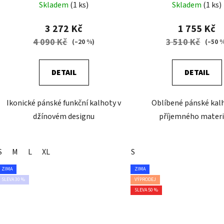
Skladem
(1 ks)
Skladem
(1 ks)
3 272 Kč
1 755 Kč
4 090 Kč
3 510 Kč
(–20 %)
(–50 
DETAIL
DETAIL
Ikonické pánské funkční kalhoty v
Oblíbené pánské kal
džínovém designu
příjemného materi
S
M
L
XL
S
ZIMA
ZIMA
SLEVA 30 %
VÝPRODEJ
SLEVA 50 %