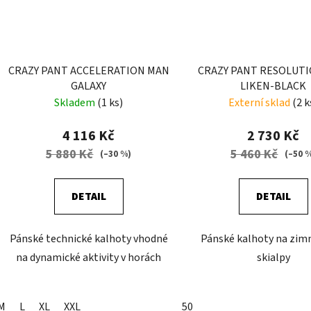
CRAZY PANT ACCELERATION MAN
CRAZY PANT RESOLUT
GALAXY
LIKEN-BLACK
Skladem
(1 ks)
Externí sklad
(2 k
4 116 Kč
2 730 Kč
5 880 Kč
5 460 Kč
(–30 %)
(–50 
DETAIL
DETAIL
Pánské technické kalhoty vhodné
Pánské kalhoty na zimn
na dynamické aktivity v horách
skialpy
M
L
XL
XXL
50