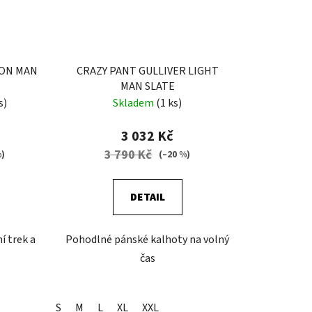
ION MAN
CRAZY PANT GULLIVER LIGHT
MAN SLATE
s)
Skladem
(1 ks)
3 032 Kč
3 790 Kč
%)
(–20 %)
DETAIL
í trek a
Pohodlné pánské kalhoty na volný
čas
S
M
L
XL
XXL