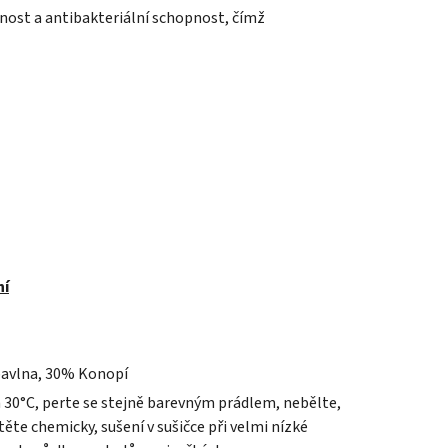
šnost a antibakteriální schopnost, čímž
ní
avlna, 30% Konopí
a 30°C, perte se stejně barevným prádlem, nebělte,
ěte chemicky, sušení v sušičce při velmi nízké