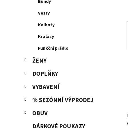
p
Bundy
a
Vesty
n
e
Kalhoty
l
Kraťasy
Funkční prádlo
ŽENY
DOPLŇKY
VYBAVENÍ
% SEZÓNNÍ VÝPRODEJ
OBUV
DÁRKOVÉ POUKAZY