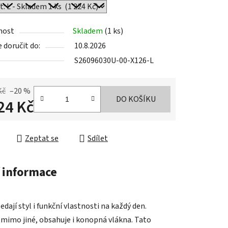
nost
Skladem
(1 ks)
doručit do:
10.8.2026
S26096030U-00-X126-L
Kč
–20 %
DO KOŠÍKU
24 Kč
cena:
Zeptat se
Sdílet
 informace
dají styl i funkční vlastnosti na každý den.
 mimo jiné, obsahuje i konopná vlákna. Tato