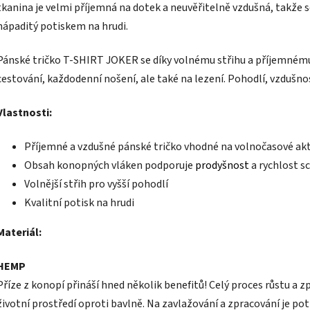
tkanina je velmi příjemná na dotek a neuvěřitelně vzdušná, takže se
nápaditý potiskem na hrudi.
Pánské tričko T-SHIRT JOKER se díky volnému střihu a příjemnému 
cestování, každodenní nošení, ale také na lezení. Pohodlí, vzdušn
Vlastnosti:
Příjemné a vzdušné pánské tričko vhodné na volnočasové akt
Obsah konopných vláken podporuje
prodyšnost
a rychlost s
Volnější střih pro vyšší pohodlí
Kvalitní potisk na hrudi
Materiál:
HEMP
Příze z konopí přináší hned několik benefitů! Celý proces růstu 
životní prostředí oproti bavlně. Na zavlažování a zpracování je 