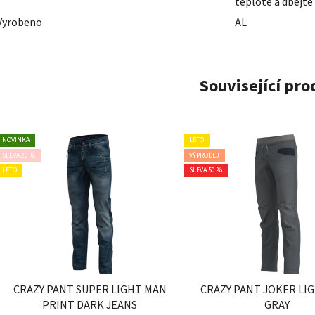
teplotě a dbejte
Vyrobeno
AL
Související pr
NOVINKA
LÉTO
SLEVA 20 %
VÝPRODEJ
LÉTO
SLEVA 50 %
CRAZY PANT SUPER LIGHT MAN
CRAZY PANT JOKER LI
PRINT DARK JEANS
GRAY