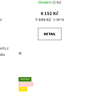
Skladem
(1 ks)
6 152 Kč
7 690 Kč
%)
(–20 %)
DETAIL
hoty z
M
álu
NOVINKA
SLEVA 20 %
LÉTO