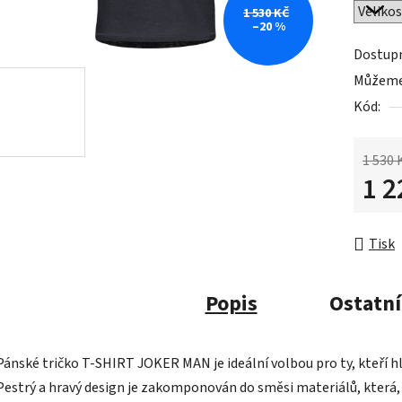
1 530 KČ
–20 %
Dostup
Můžeme 
Kód:
1 530 
1 2
Měrná 
Tisk
Popis
Ostatní
Pánské tričko T-SHIRT JOKER MAN je ideální volbou pro ty, kteří hle
Pestrý a hravý design je zakomponován do směsi materiálů, která,