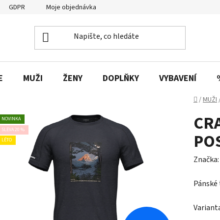
GDPR
Moje objednávka
E
MUŽI
ŽENY
DOPLŇKY
VYBAVENÍ
Domů
/
MUŽI
CR
NOVINKA
SLEVA 20 %
PO
LÉTO
Značka
Pánské 
Variant