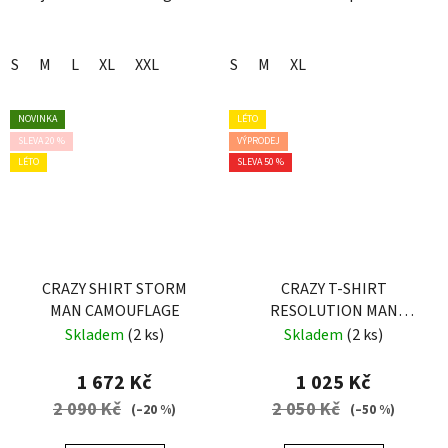
S
M
L
XL
XXL
S
M
XL
NOVINKA
LÉTO
SLEVA 20 %
VÝPRODEJ
LÉTO
SLEVA 50 %
CRAZY SHIRT STORM
CRAZY T-SHIRT
MAN CAMOUFLAGE
RESOLUTION MAN
SULFUR-BLACK
Skladem
(2 ks)
Skladem
(2 ks)
1 672 Kč
1 025 Kč
2 090 Kč
2 050 Kč
(–20 %)
(–50 %)