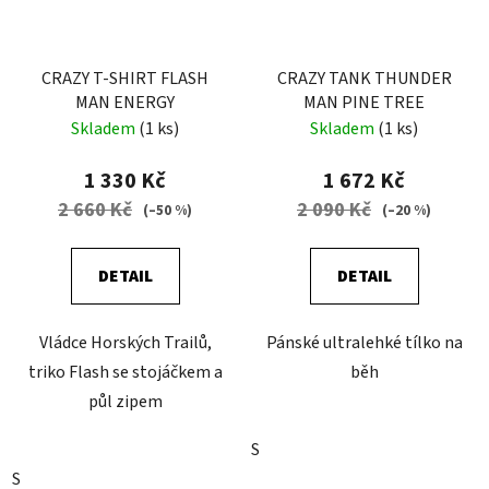
CRAZY T-SHIRT FLASH
CRAZY TANK THUNDER
MAN ENERGY
MAN PINE TREE
Skladem
(1 ks)
Skladem
(1 ks)
1 330 Kč
1 672 Kč
2 660 Kč
2 090 Kč
(–50 %)
(–20 %)
DETAIL
DETAIL
Vládce Horských Trailů,
Pánské ultralehké tílko na
triko Flash se stojáčkem a
běh
půl zipem
S
S