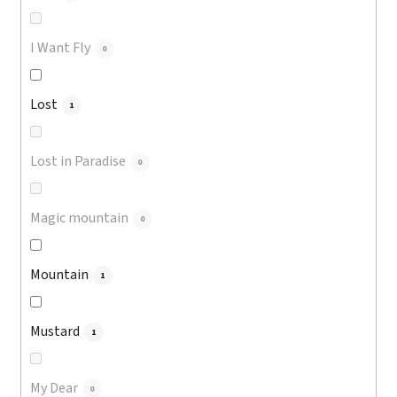
I Want Fly
0
Lost
1
Lost in Paradise
0
Magic mountain
0
Mountain
1
Mustard
1
My Dear
0