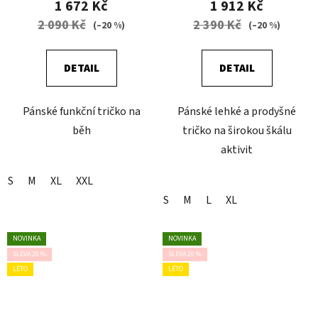
1 672 Kč
1 912 Kč
2 090 Kč
2 390 Kč
(–20 %)
(–20 %)
DETAIL
DETAIL
Pánské funkční tričko na
Pánské lehké a prodyšné
běh
tričko na širokou škálu
aktivit
S
M
XL
XXL
S
M
L
XL
NOVINKA
NOVINKA
SLEVA 20 %
SLEVA 20 %
LÉTO
LÉTO