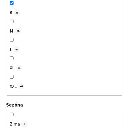
S
33
M
68
L
67
XL
61
XXL
45
Sezóna
Zima
6