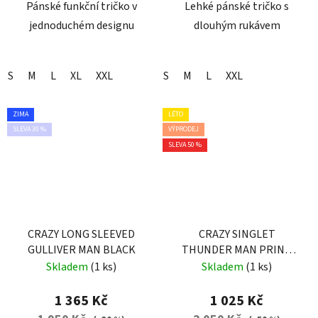
Pánské funkční tričko v
Lehké pánské tričko s
jednoduchém designu
dlouhým rukávem
S
M
L
XL
XXL
S
M
L
XXL
ZIMA
LÉTO
SLEVA 30 %
VÝPRODEJ
SLEVA 50 %
CRAZY LONG SLEEVED
CRAZY SINGLET
GULLIVER MAN BLACK
THUNDER MAN PRINT
BLUETTE SCOTTISH
Skladem
(1 ks)
Skladem
(1 ks)
1 365 Kč
1 025 Kč