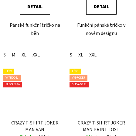
DETAIL
DETAIL
Pánské funkční tričko na
Funkční pánské tričko v
běh
novém designu
S
M
XL
XXL
S
XL
XXL
LÉTO
LÉTO
VÝPRODEJ
VÝPRODEJ
SLEVA 50 %
SLEVA 50 %
CRAZY T-SHIRT JOKER
CRAZY T-SHIRT JOKER
MAN VAN
MAN PRINT LOST