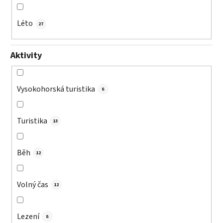
Léto
27
Aktivity
Vysokohorská turistika
8
Turistika
13
Běh
12
Volný čas
12
Lezení
8