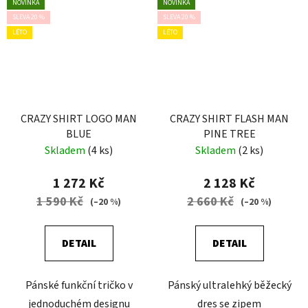
NOVINKA
NOVINKA
SLEVA 20 %
SLEVA 20 %
LÉTO
LÉTO
CRAZY SHIRT LOGO MAN
CRAZY SHIRT FLASH MAN
BLUE
PINE TREE
Skladem
(4 ks)
Skladem
(2 ks)
1 272 Kč
2 128 Kč
1 590 Kč
2 660 Kč
(–20 %)
(–20 %)
DETAIL
DETAIL
Pánské funkční tričko v
Pánský ultralehký běžecký
jednoduchém designu
dres se zipem