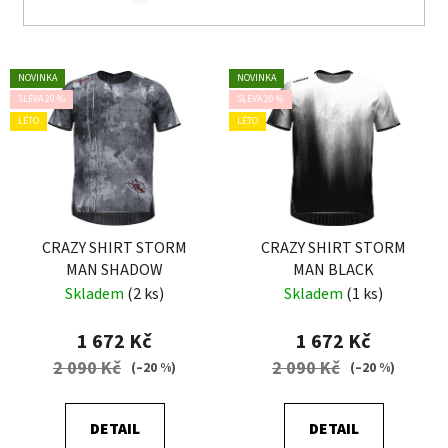
V
NOVINKA
NOVINKA
ý
SLEVA 20 %
SLEVA 20 %
p
LÉTO
LÉTO
i
s
p
r
o
CRAZY SHIRT STORM
CRAZY SHIRT STORM
MAN SHADOW
MAN BLACK
d
Skladem
(2 ks)
Skladem
(1 ks)
u
k
1 672 Kč
1 672 Kč
t
2 090 Kč
2 090 Kč
(–20 %)
(–20 %)
ů
DETAIL
DETAIL