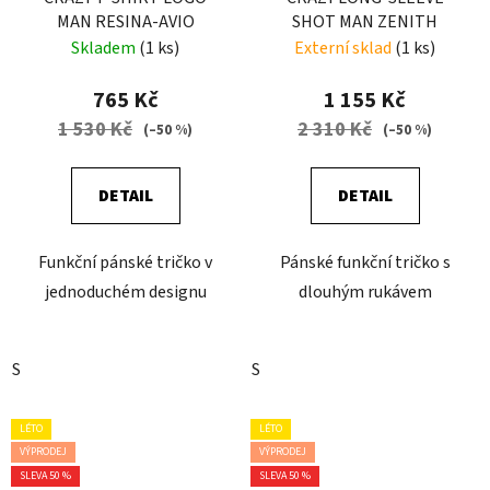
MAN RESINA-AVIO
SHOT MAN ZENITH
Skladem
(1 ks)
Externí sklad
(1 ks)
765 Kč
1 155 Kč
1 530 Kč
2 310 Kč
(–50 %)
(–50 %)
DETAIL
DETAIL
Funkční pánské tričko v
Pánské funkční tričko s
jednoduchém designu
dlouhým rukávem
S
S
LÉTO
LÉTO
VÝPRODEJ
VÝPRODEJ
SLEVA 50 %
SLEVA 50 %