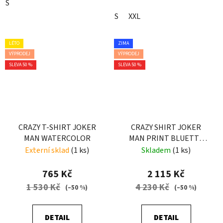
S
S
XXL
LÉTO
ZIMA
VÝPRODEJ
VÝPRODEJ
SLEVA 50 %
SLEVA 50 %
CRAZY T-SHIRT JOKER
CRAZY SHIRT JOKER
MAN WATERCOLOR
MAN PRINT BLUETTE
SCOTTISH
Externí sklad
(1 ks)
Skladem
(1 ks)
765 Kč
2 115 Kč
1 530 Kč
4 230 Kč
(–50 %)
(–50 %)
DETAIL
DETAIL