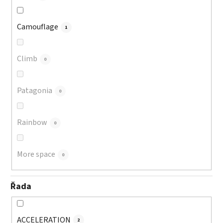
Camouflage
1
Climb
0
Patagonia
0
Rainbow
0
More space
0
Řada
ACCELERATION
2