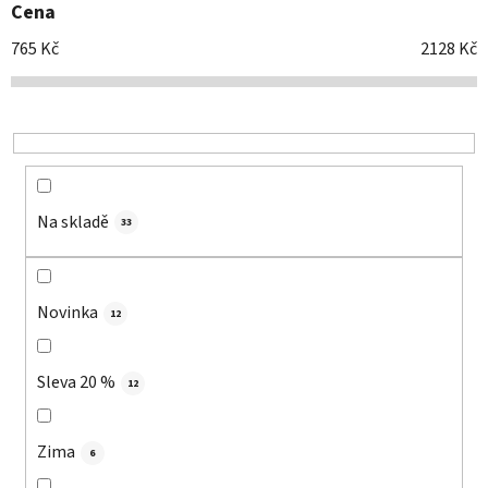
Cena
r
o
765
Kč
2128
Kč
d
u
k
t
ů
Na skladě
33
Novinka
12
Sleva 20 %
12
Zima
6