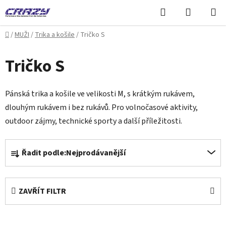
Přejít
Hledat
NÁKUPN
na
KOŠÍK
obsah
Domů
/
MUŽI
/
Trika a košile
/
Tričko S
Tričko S
Pánská trika a košile ve velikosti M, s krátkým rukávem,
dlouhým rukávem i bez rukávů. Pro volnočasové aktivity,
outdoor zájmy, technické sporty a další příležitosti.
Ř
Řadit podle:
Nejprodávanější
a
z
e
ZAVŘÍT FILTR
n
í
p