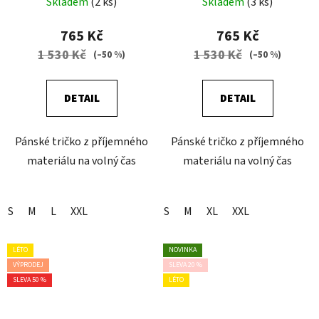
Skladem
(2 ks)
Skladem
(3 ks)
765 Kč
765 Kč
1 530 Kč
1 530 Kč
(–50 %)
(–50 %)
DETAIL
DETAIL
Pánské tričko z příjemného
Pánské tričko z příjemného
materiálu na volný čas
materiálu na volný čas
S
M
L
XXL
S
M
XL
XXL
LÉTO
NOVINKA
VÝPRODEJ
SLEVA 20 %
SLEVA 50 %
LÉTO