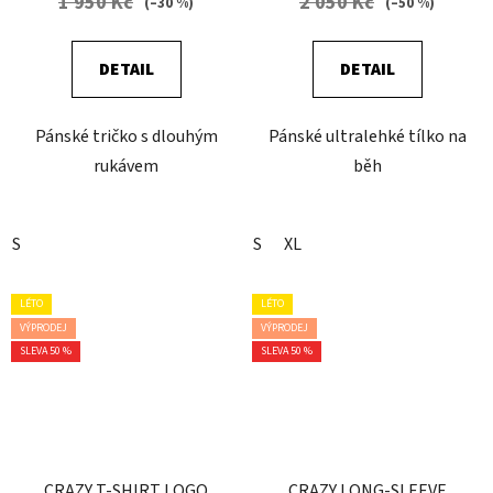
1 950 Kč
2 050 Kč
(–30 %)
(–50 %)
DETAIL
DETAIL
Pánské tričko s dlouhým
Pánské ultralehké tílko na
rukávem
běh
S
S
XL
LÉTO
LÉTO
VÝPRODEJ
VÝPRODEJ
SLEVA 50 %
SLEVA 50 %
CRAZY T-SHIRT LOGO
CRAZY LONG-SLEEVE