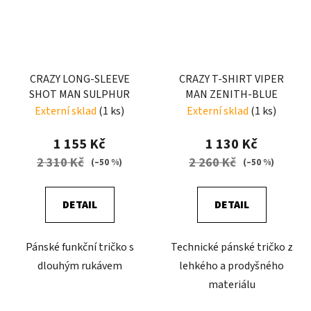
CRAZY LONG-SLEEVE
CRAZY T-SHIRT VIPER
SHOT MAN SULPHUR
MAN ZENITH-BLUE
Externí sklad
(1 ks)
Externí sklad
(1 ks)
1 155 Kč
1 130 Kč
2 310 Kč
2 260 Kč
(–50 %)
(–50 %)
DETAIL
DETAIL
Pánské funkční tričko s
Technické pánské tričko z
dlouhým rukávem
lehkého a prodyšného
materiálu