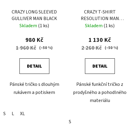
CRAZY LONG SLEEVED
CRAZY T-SHIRT
GULLIVER MAN BLACK
RESOLUTION MAN
ENERGY
Skladem
(1 ks)
Skladem
(1 ks)
980 Kč
1 130 Kč
1 960 Kč
2 260 Kč
(–50 %)
(–50 %)
DETAIL
DETAIL
Pánské tričko s dlouhým
Pánské funkční tričko z
rukávem a potiskem
prodyšného a pohodlného
materiálu
S
L
XL
S