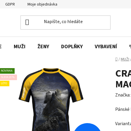
GDPR
Moje objednávka
E
MUŽI
ŽENY
DOPLŇKY
VYBAVENÍ
Domů
/
MUŽI
CRA
NOVINKA
SLEVA 20 %
MA
LÉTO
Značka
Pánské 
Variant