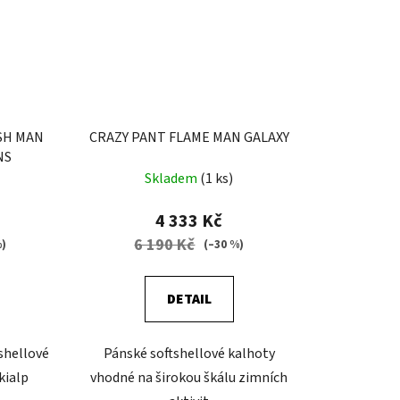
SH MAN
CRAZY PANT FLAME MAN GALAXY
NS
Skladem
(1 ks)
4 333 Kč
6 190 Kč
%)
(–30 %)
DETAIL
shellové
Pánské softshellové kalhoty
kialp
vhodné na širokou škálu zimních