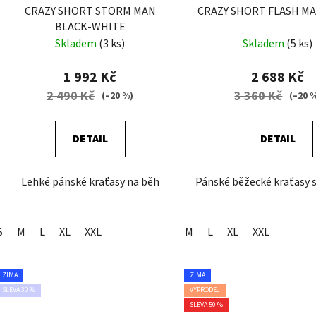
CRAZY SHORT STORM MAN
CRAZY SHORT FLASH M
BLACK-WHITE
Skladem
(3 ks)
Skladem
(5 ks)
1 992 Kč
2 688 Kč
2 490 Kč
3 360 Kč
(–20 %)
(–20 
DETAIL
DETAIL
Lehké pánské kraťasy na běh
Pánské běžecké kraťasy 
S
M
L
XL
XXL
M
L
XL
XXL
ZIMA
ZIMA
SLEVA 30 %
VÝPRODEJ
SLEVA 50 %