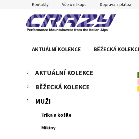
Přejít
Kontakty
Vše o nákupu
Doprava a platba
na
obsah
AKTUÁLNÍ KOLEKCE
BĚŽECKÁ KOLEKC
P
K
Přeskočit
AKTUÁLNÍ KOLEKCE
a
o
kategorie
t
s
BĚŽECKÁ KOLEKCE
e
t
g
r
MUŽI
o
a
r
Trika a košile
n
i
e
n
Mikiny
í