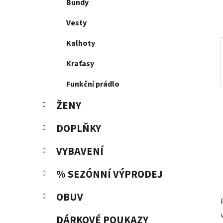
p
Bundy
a
Vesty
n
e
Kalhoty
l
Kraťasy
Funkční prádlo
ŽENY
DOPLŇKY
VYBAVENÍ
% SEZÓNNÍ VÝPRODEJ
OBUV
DÁRKOVÉ POUKAZY