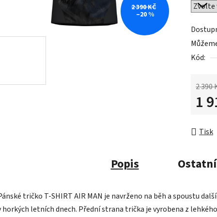
2 390 KČ
–20 %
Dostup
Můžeme 
Kód:
2 390 
1 9
Měrná 
Tisk
Popis
Ostatní
Pánské tričko T-SHIRT AIR MAN je navrženo na běh a spoustu dalších 
v horkých letních dnech. Přední strana trička je vyrobena z lehkéh