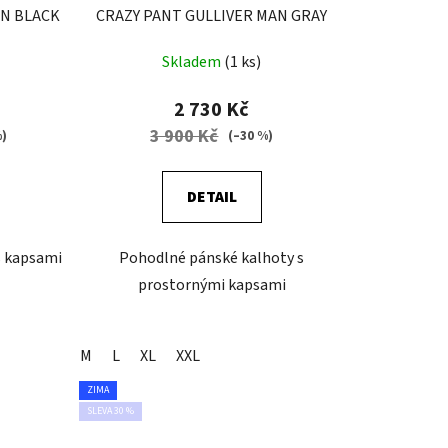
AN BLACK
CRAZY PANT GULLIVER MAN GRAY
Skladem
(1 ks)
2 730 Kč
3 900 Kč
%)
(–30 %)
DETAIL
s kapsami
Pohodlné pánské kalhoty s
prostornými kapsami
M
L
XL
XXL
ZIMA
SLEVA 30 %