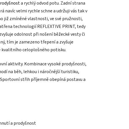
rodyšnost
a rychlý odvod potu. Zadní strana
 navíc velmi rychle schne a udržuji vás tak v
již zmíněné vlastnosti, ve své pružnosti,
patřena technologií REFLEXTIVE PRINT, tedy
zvyšuje odolnost při nošení běžecké vesty či
ný, tím je zamezeno třepení a zvyšuje
 kvalitního celoplošného potisku.
vní aktivity. Kombinace vysoké prodyšnosti,
dí na běh, lehkou i náročnější turistiku,
 Sportovní střih příjemně obepíná postavu a
hnutí a prodyšnost