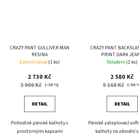
CRAZY PANT GULLIVER MAN
CRAZY PANT BACKSLA
RESINA
PRINT DARK JEA
Externí sklad
(1 ks)
Skladem
(1 ks)
2 730 Kč
2 580 Kč
3 900 Kč
5 160 Kč
(–30 %)
(–50 
DETAIL
DETAIL
Pohodlné pánské kalhoty s
Pánské zateplovací soft
prostornými kapsami
kalhoty na závodní s