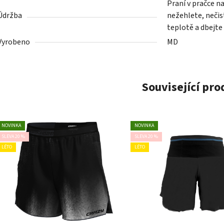
Praní v pračce n
Údržba
nežehlete, nečist
teplotě a dbejte
Vyrobeno
MD
Související pr
NOVINKA
NOVINKA
SLEVA 20 %
SLEVA 20 %
LÉTO
LÉTO