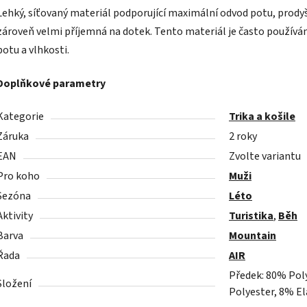
Lehký, síťovaný materiál podporující maximální odvod potu, prodyšn
zároveň velmi příjemná na dotek. Tento materiál je často používán 
potu a vlhkosti.
Doplňkové parametry
Kategorie
Trika a košile
Záruka
2 roky
EAN
Zvolte variantu
Pro koho
Muži
Sezóna
Léto
Aktivity
Turistika
,
Běh
Barva
Mountain
Řada
AIR
Předek: 80% Poly
Složení
Polyester, 8% El