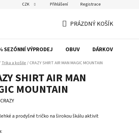
CZK
Přihlášení
Registrace
PRÁZDNÝ KOŠÍK
NÁKUPNÍ
KOŠÍK
% SEZÓNNÍ VÝPRODEJ
OBUV
DÁRKOVÉ POUKAZ
/
Trika a košile
/
CRAZY SHIRT AIR MAN MAGIC MOUNTAIN
ZY SHIRT AIR MAN
GIC MOUNTAIN
:
CRAZY
lehké a prodyšné tričko na širokou škálu aktivit
a: