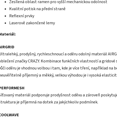
Zesílená oblast ramen pro vyšší mechanickou odolnost
Kvalitní potisk na přední straně
Reflexní prvky
Laserově zakončené lemy
Materiál:
AIRGRID
Ultralehký, prodyšný, rychleschnoucí a oděru odolný materiál AIR
oblečení značky CRAZY. Kombinace funkčních vlastností a gridové
vůči oděru je vhodnou volbou i tam, kde je více tření, například na b
neuvěřitelně příjemný a měkký, velkou výhodou je i vysoká elasticit
PERFORMESH
Síťovaný materiál podporuje prodyšnost oděvu a zároveň poskytuje
struktura je příjemná na dotek za jakýchkoliv podmínek.
COOLWAVE