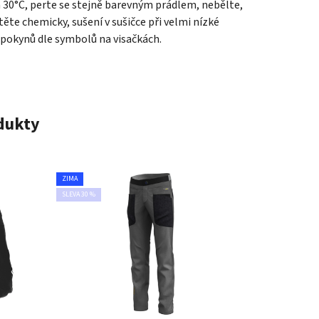
a 30°C, perte se stejně barevným prádlem, nebělte,
ěte chemicky, sušení v sušičce při velmi nízké
 pokynů dle symbolů na visačkách.
odukty
ZIMA
SLEVA 30 %