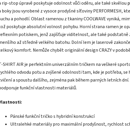
a rip-stop úpravě poskytuje odolnost vůči oděru, ale také skvělou
p
a boky jsou vyrobené z vysoce prodyšné síťoviny PERFORMESH, která
suchu a pohodlí. Oblast ramenou z tkaniny COOLWAVE vyniká, mimo 
což poskytuje absolutní volnost pohybu. Horní strana ramen je o
reflexním potiskem, jenž zajišťuje viditelnost, ale také podstatně 
menšího až středně velkého batohu. Dolní lem je laserově zakonče
celkový komfort. Nemůže chybět originální design CRAZY v podobě
T-SHIRT AIR je perfektním univerzálním tričkem na veškeré sporto
rychlého odvodu potu a zvýšené odolnosti tam, kde je potřeba, se ho
cvičení a spoustu dalšího, zejména pak během parných letních dní.
podporuje funkční vlastnosti materiálů.
Vlastnosti:
Pánské funkční tričko s hybridní konstrukcí
Ultralehké materiály pro maximální prodyšnost, rychlost sc