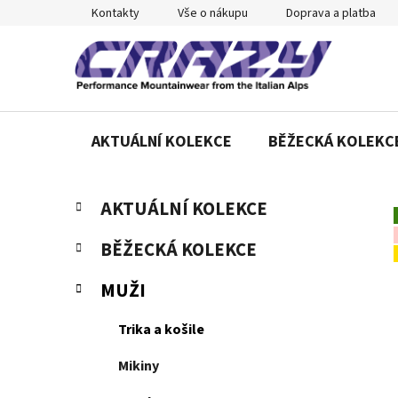
Přejít
Kontakty
Vše o nákupu
Doprava a platba
na
obsah
AKTUÁLNÍ KOLEKCE
BĚŽECKÁ KOLEKC
P
K
Přeskočit
AKTUÁLNÍ KOLEKCE
a
o
kategorie
t
s
BĚŽECKÁ KOLEKCE
e
t
g
r
MUŽI
o
a
r
Trika a košile
n
i
e
n
Mikiny
í