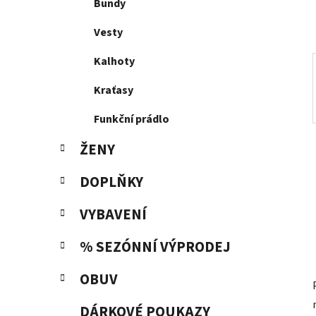
p
Bundy
a
Vesty
n
e
Kalhoty
l
Kraťasy
Funkční prádlo
ŽENY
DOPLŇKY
VYBAVENÍ
% SEZÓNNÍ VÝPRODEJ
OBUV
DÁRKOVÉ POUKAZY