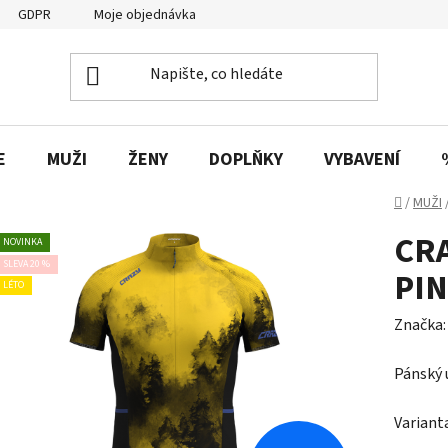
GDPR
Moje objednávka
E
MUŽI
ŽENY
DOPLŇKY
VYBAVENÍ
Domů
/
MUŽI
CRA
NOVINKA
SLEVA 20 %
PIN
LÉTO
Značka
Pánský 
Variant