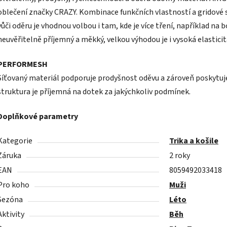
oblečení značky CRAZY. Kombinace funkčních vlastností a gridové
vůči oděru je vhodnou volbou i tam, kde je více tření, například na b
neuvěřitelně příjemný a měkký, velkou výhodou je i vysoká elasticit
PERFORMESH
Síťovaný materiál podporuje prodyšnost oděvu a zároveň poskytuje
struktura je příjemná na dotek za jakýchkoliv podmínek.
Doplňkové parametry
Kategorie
Trika a košile
Záruka
2 roky
EAN
8059492033418
Pro koho
Muži
Sezóna
Léto
Aktivity
Běh