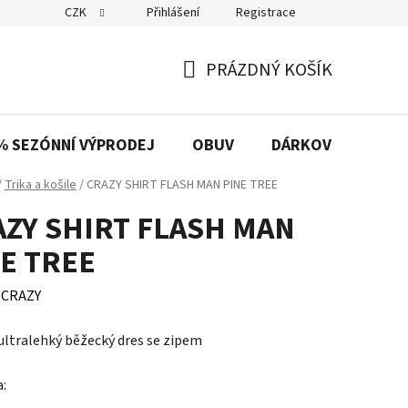
CZK
Přihlášení
Registrace
PRÁZDNÝ KOŠÍK
NÁKUPNÍ
KOŠÍK
% SEZÓNNÍ VÝPRODEJ
OBUV
DÁRKOVÉ POUKAZ
/
Trika a košile
/
CRAZY SHIRT FLASH MAN PINE TREE
ZY SHIRT FLASH MAN
E TREE
:
CRAZY
ultralehký běžecký dres se zipem
a: