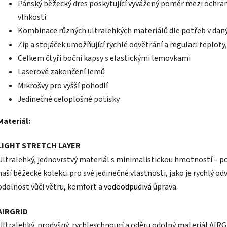
Pánský běžecký dres poskytující vyvážený poměr mezi ochra
vlhkosti
Kombinace různých ultralehkých materiálů dle potřeb v dan
Zip a stojáček umožňující rychlé odvětrání a regulaci teplot
Celkem čtyři boční kapsy s elastickými lemovkami
Laserové zakončení lemů
Mikrošvy pro vyšší pohodlí
Jedinečné celoplošné potisky
Materiál:
LIGHT STRETCH LAYER
Ultralehký, jednovrstvý materiál s minimalistickou hmotností – p
naší běžecké kolekci pro své jedinečné vlastnosti, jako je rychlý o
odolnost vůči větru, komfort a
vodoodpudivá
úprava.
AIRGRID
Ultralehký, prodyšný, rychleschnoucí a oděru odolný materiál AIR