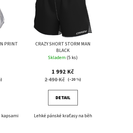
AN PRINT
CRAZY SHORT STORM MAN
BLACK
Skladem
(5 ks)
1 992 Kč
2 490 Kč
%)
(–20 %)
DETAIL
s kapsami
Lehké pánské kraťasy na běh