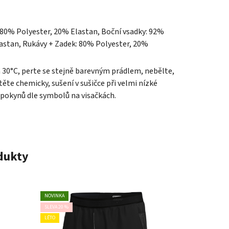
 80% Polyester, 20% Elastan, Boční vsadky: 92%
astan, Rukávy + Zadek: 80% Polyester, 20%
a 30°C, perte se stejně barevným prádlem, nebělte,
ěte chemicky, sušení v sušičce při velmi nízké
 pokynů dle symbolů na visačkách.
odukty
NOVINKA
SLEVA 20 %
LÉTO