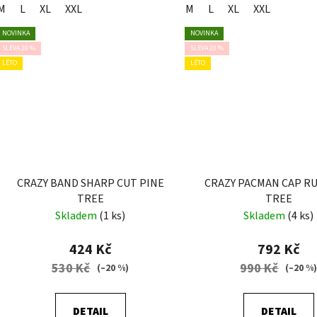
M
L
XL
XXL
M
L
XL
XXL
NOVINKA
NOVINKA
SLEVA 20 %
SLEVA 20 %
LÉTO
LÉTO
CRAZY BAND SHARP CUT PINE
CRAZY PACMAN CAP R
TREE
TREE
Skladem
(1 ks)
Skladem
(4 ks)
424 Kč
792 Kč
530 Kč
990 Kč
(–20 %)
(–20 %
DETAIL
DETAIL