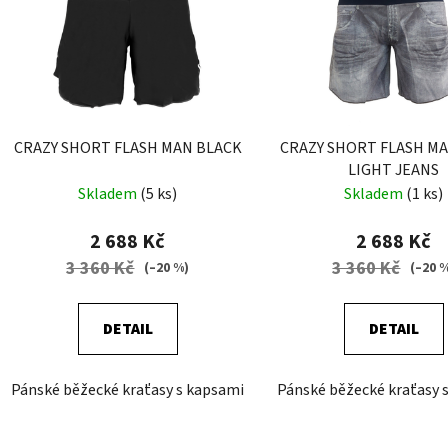
CRAZY SHORT FLASH MAN BLACK
CRAZY SHORT FLASH M
LIGHT JEANS
Skladem
(5 ks)
Skladem
(1 ks)
2 688 Kč
2 688 Kč
3 360 Kč
3 360 Kč
(–20 %)
(–20 
DETAIL
DETAIL
Pánské běžecké kraťasy s kapsami
Pánské běžecké kraťasy 