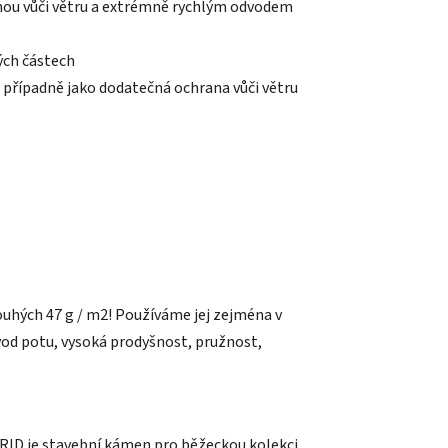
nou vůči větru a extrémně rychlým odvodem
ých částech
y, případně jako dodatečná ochrana vůči větru
ouhých 47 g / m2! Používáme jej zejména v
dvod potu, vysoká prodyšnost, pružnost,
GRID je stavební kámen pro běžeckou kolekci