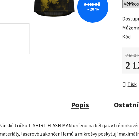
2 660 KČ
–20 %
Dostup
Můžeme 
Kód:
2 660 
2 1
Měrná 
Tisk
Popis
Ostatní
Pánské tričko T-SHIRT FLASH MAN určeno na běh jak v tréninkovém
materiály, laserové zakončení lemů a mikrošvy poskytují maximáln