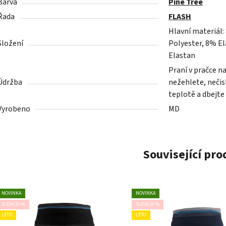
Barva
Pine Tree
Řada
FLASH
Hlavní materiál:
Složení
Polyester, 8% El
Elastan
Praní v pračce n
Údržba
nežehlete, nečist
teplotě a dbejte
Vyrobeno
MD
Související pr
NOVINKA
NOVINKA
SLEVA 20 %
SLEVA 20 %
LÉTO
LÉTO