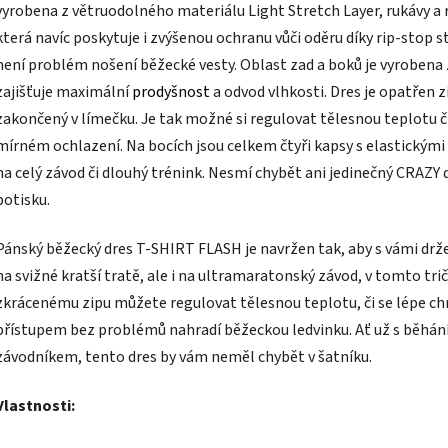
vyrobena z větruodolného materiálu Light Stretch Layer, rukávy a
která navíc poskytuje i zvýšenou ochranu vůči oděru díky rip-stop s
není problém nošení běžecké vesty. Oblast zad a boků je vyroben
zajišťuje maximální
prodyšnost
a odvod vlhkosti. Dres je opatřen zi
zakončený v límečku. Je tak možné si regulovat tělesnou teplotu č
mírném ochlazení. Na bocích jsou celkem čtyři kapsy s elastickým
na celý závod či dlouhý trénink. Nesmí chybět ani jedinečný CRAZY
potisku.
Pánský běžecký dres T-SHIRT FLASH je navržen tak, aby s vámi drže
na svižné kratší tratě, ale i na ultramaratonský závod, v tomto tr
zkrácenému zipu můžete regulovat tělesnou teplotu, či se lépe ch
přístupem bez problémů nahradí běžeckou ledvinku. Ať už s běhání
závodníkem, tento dres by vám neměl chybět v šatníku.
Vlastnosti: