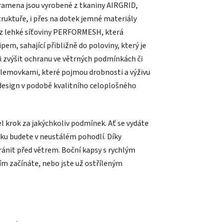
 ramena jsou vyrobené z tkaniny AIRGRID,
truktuře, i přes na dotek jemné materiály
a z lehké síťoviny PERFORMESH, která
pem, sahající přibližně do poloviny, který je
i zvýšit ochranu ve větrných podmínkách či
i lemovkami, které pojmou drobnosti a výživu
 design v podobě kvalitního celoplošného
l krok za jakýchkoliv podmínek. Ať se vydáte
ičku budete v neustálém pohodlí. Díky
ránit před větrem. Boční kapsy s rychlým
m začínáte, nebo jste už ostříleným