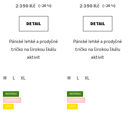
2 390 Kč
2 390 Kč
(–20 %)
(–20 %)
DETAIL
DETAIL
Pánské lehké a prodyšné
Pánské lehké a prodyšné
tričko na širokou škálu
tričko na širokou škálu
aktivit
aktivit
M
L
XL
M
L
XL
NOVINKA
NOVINKA
SLEVA 20 %
SLEVA 20 %
LÉTO
LÉTO