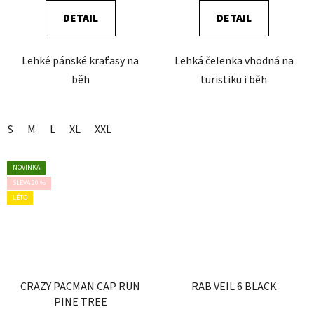
DETAIL
DETAIL
Lehké pánské kraťasy na
Lehká čelenka vhodná na
běh
turistiku i běh
S
M
L
XL
XXL
NOVINKA
SLEVA 20 %
LÉTO
CRAZY PACMAN CAP RUN
RAB VEIL 6 BLACK
PINE TREE