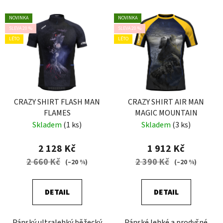
NOVINKA
NOVINKA
SLEVA 20 %
SLEVA 20 %
LÉTO
LÉTO
CRAZY SHIRT FLASH MAN
CRAZY SHIRT AIR MAN
FLAMES
MAGIC MOUNTAIN
Skladem
(1 ks)
Skladem
(3 ks)
2 128 Kč
1 912 Kč
2 660 Kč
2 390 Kč
(–20 %)
(–20 %)
DETAIL
DETAIL
Pánský ultralehký běžecký
Pánské lehké a prodyšné