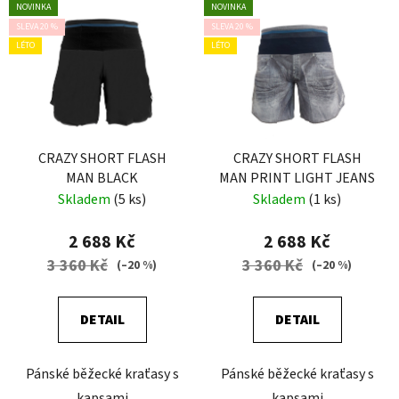
NOVINKA
NOVINKA
SLEVA 20 %
SLEVA 20 %
LÉTO
LÉTO
CRAZY SHORT FLASH
CRAZY SHORT FLASH
MAN BLACK
MAN PRINT LIGHT JEANS
Skladem
(5 ks)
Skladem
(1 ks)
2 688 Kč
2 688 Kč
3 360 Kč
3 360 Kč
(–20 %)
(–20 %)
DETAIL
DETAIL
Pánské běžecké kraťasy s
Pánské běžecké kraťasy s
kapsami
kapsami