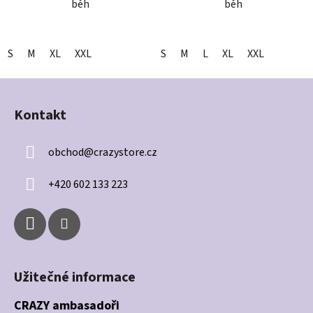
běh
běh
S
M
XL
XXL
S
M
L
XL
XXL
Z
á
Kontakt
p
a
obchod
@
crazystore.cz
t
í
+420 602 133 223
Užitečné informace
CRAZY ambasadoři