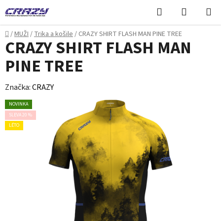
Přejít
Hledat
NÁKUPN
na
KOŠÍK
obsah
Domů
/
MUŽI
/
Trika a košile
/
CRAZY SHIRT FLASH MAN PINE TREE
CRAZY SHIRT FLASH MAN
PINE TREE
Značka:
CRAZY
NOVINKA
SLEVA 20 %
LÉTO