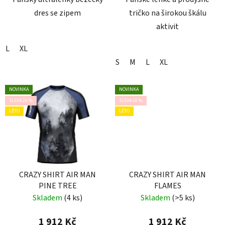
dres se zipem
tričko na širokou škálu
aktivit
L
XL
S
M
L
XL
NOVINKA
NOVINKA
SLEVA 20 %
SLEVA 20 %
LÉTO
LÉTO
CRAZY SHIRT AIR MAN
CRAZY SHIRT AIR MAN
PINE TREE
FLAMES
Skladem
(4 ks)
Skladem
(>5 ks)
1 912 Kč
1 912 Kč