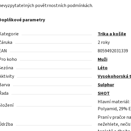
nevyzpytatelných povětrnostních podmínkách.
Doplňkové parametry
Kategorie
Trika a košile
Záruka
2 roky
EAN
8059492031339
Pro koho
Muži
Sezóna
Léto
Aktivity
Vysokohorská t
Barva
Sulphur
Řada
SHOT
Hlavní materiál:
Složení
Polyamid, 29% E
Praní v pračce n
Údržba
nežehlete, nečist