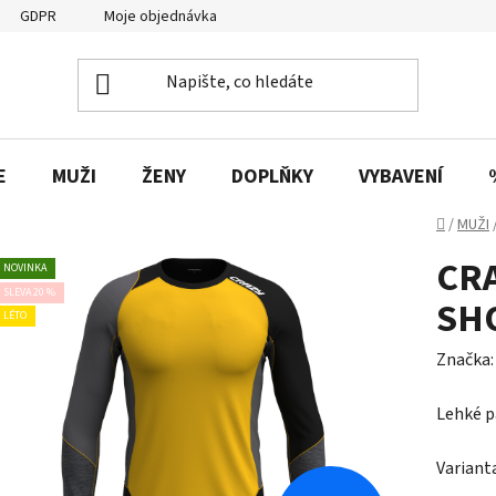
GDPR
Moje objednávka
E
MUŽI
ŽENY
DOPLŇKY
VYBAVENÍ
Domů
/
MUŽI
CR
NOVINKA
SLEVA 20 %
SH
LÉTO
Značka
Lehké p
Variant