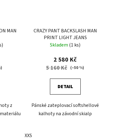
ION MAN
CRAZY PANT BACKSLASH MAN
PRINT LIGHT JEANS
s)
Skladem
(1 ks)
2 580 Kč
5 160 Kč
%)
(–50 %)
DETAIL
hoty z
Pánské zateplovací softshellové
 materiálu
kalhoty na závodní skialp
XXS