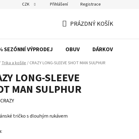
CZK
Přihlášení
Registrace
PRÁZDNÝ KOŠÍK
NÁKUPNÍ
KOŠÍK
% SEZÓNNÍ VÝPRODEJ
OBUV
DÁRKOVÉ POUKAZ
/
Trika a košile
/
CRAZY LONG-SLEEVE SHOT MAN SULPHUR
AZY LONG-SLEEVE
OT MAN SULPHUR
:
CRAZY
ánské tričko s dlouhým rukávem
a: