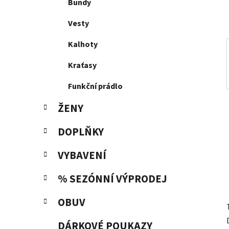
p
Bundy
a
Vesty
n
e
Kalhoty
l
Kraťasy
Funkční prádlo
ŽENY
DOPLŇKY
VYBAVENÍ
% SEZÓNNÍ VÝPRODEJ
OBUV
DÁRKOVÉ POUKAZY