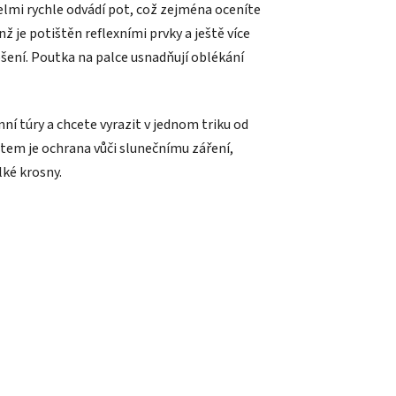
velmi rychle odvádí pot, což zejména oceníte
 je potištěn reflexními prvky a ještě více
ošení. Poutka na palce usnadňují oblékání
í túry a chcete vyrazit v jednom triku od
item je ochrana vůči slunečnímu záření,
lké krosny.