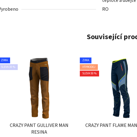
teplotě a dbejte
Vyrobeno
RO
Související pr
ZIMA
ZIMA
SLEVA 30 %
VÝPRODEJ
SLEVA 50 %
CRAZY PANT GULLIVER MAN
CRAZY PANT FLAME MA
RESINA