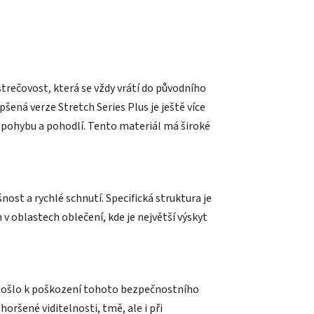
 strečovost, která se vždy vrátí do původního
šená verze Stretch Series Plus je ještě více
 pohybu a pohodlí. Tento materiál má široké
ost a rychlé schnutí. Specifická struktura je
v oblastech oblečení, kde je největší výskyt
y došlo k poškození tohoto bezpečnostního
oršené viditelnosti, tmě, ale i při