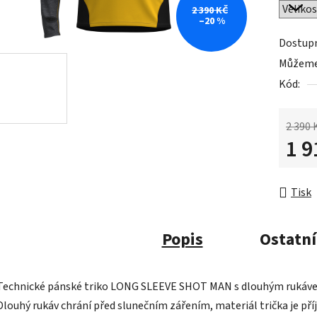
2 390 KČ
–20 %
Dostup
Můžeme 
Kód:
2 390 
1 9
Měrná 
Tisk
Popis
Ostatní
Technické pánské triko LONG SLEEVE SHOT MAN s dlouhým rukávem je
Dlouhý rukáv chrání před slunečním zářením, materiál trička je př