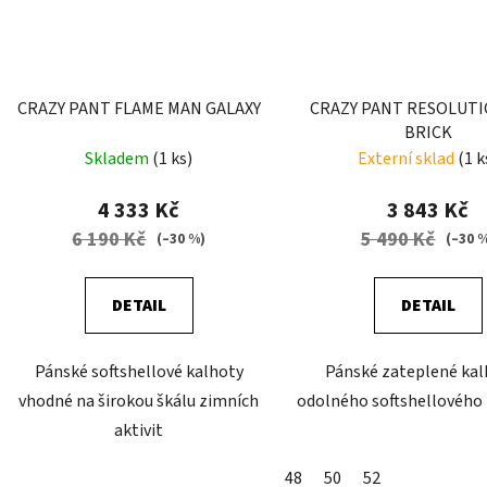
CRAZY PANT FLAME MAN GALAXY
CRAZY PANT RESOLUT
BRICK
Skladem
(1 ks)
Externí sklad
(1 k
4 333 Kč
3 843 Kč
6 190 Kč
5 490 Kč
(–30 %)
(–30 
DETAIL
DETAIL
Pánské softshellové kalhoty
Pánské zateplené kal
vhodné na širokou škálu zimních
odolného softshellového
aktivit
48
50
52