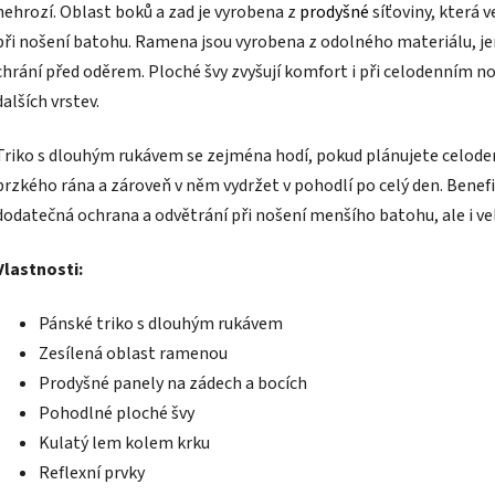
nehrozí. Oblast boků a zad je vyrobena z
prodyšné
síťoviny, která 
při nošení batohu. Ramena jsou vyrobena z odolného materiálu, jenž
chrání před oděrem. Ploché švy zvyšují komfort i při celodenním n
dalších vrstev.
Triko s dlouhým rukávem se zejména hodí, pokud plánujete celodenn
brzkého rána a zároveň v něm vydržet v pohodlí po celý den. Benef
dodatečná ochrana a odvětrání při nošení menšího batohu, ale i ve
Vlastnosti:
Pánské triko s dlouhým rukávem
Zesílená oblast ramenou
Prodyšné panely na zádech a bocích
Pohodlné ploché švy
Kulatý lem kolem krku
Reflexní prvky