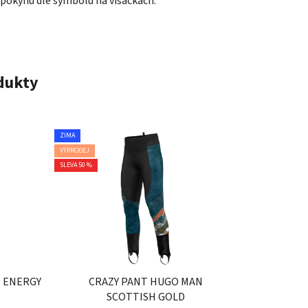
 pokynů dle symbolů na visačkách.
odukty
ZIMA
VÝPRODEJ
SLEVA 50 %
N ENERGY
CRAZY PANT HUGO MAN
SCOTTISH GOLD