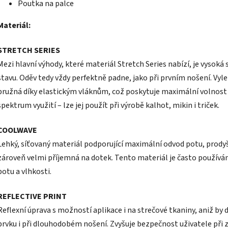
Poutka na palce
Materiál:
STRETCH SERIES
Mezi hlavní výhody, které materiál Stretch Series nabízí, je vysoká
stavu. Oděv tedy vždy perfektně padne, jako při prvním nošení. Vylep
pružná díky elastickým vláknům, což poskytuje maximální volnost
spektrum využití – lze jej použít při výrobě kalhot, mikin i triček.
COOLWAVE
Lehký, síťovaný materiál podporující maximální odvod potu, prodyšn
zároveň velmi příjemná na dotek. Tento materiál je často používán 
potu a vlhkosti.
REFLECTIVE PRINT
Reflexní úprava s možností aplikace i na strečové tkaniny, aniž b
prvku i při dlouhodobém nošení. Zvyšuje bezpečnost uživatele při zh