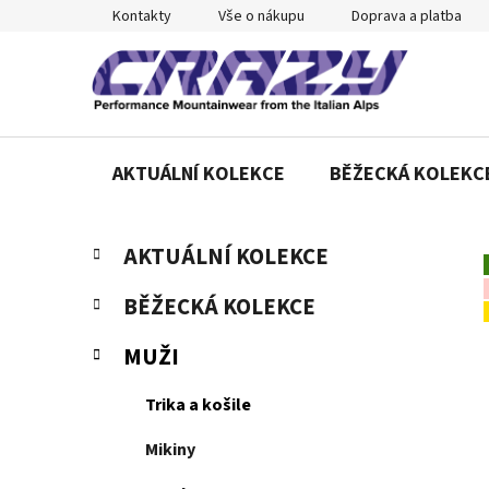
Přejít
Kontakty
Vše o nákupu
Doprava a platba
na
obsah
AKTUÁLNÍ KOLEKCE
BĚŽECKÁ KOLEKC
P
K
Přeskočit
AKTUÁLNÍ KOLEKCE
a
o
kategorie
t
s
BĚŽECKÁ KOLEKCE
e
t
g
r
MUŽI
o
a
r
Trika a košile
n
i
e
n
Mikiny
í