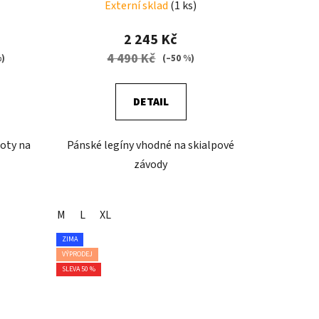
Externí sklad
(1 ks)
2 245 Kč
4 490 Kč
%)
(–50 %)
DETAIL
hoty na
Pánské legíny vhodné na skialpové
závody
M
L
XL
ZIMA
VÝPRODEJ
SLEVA 50 %