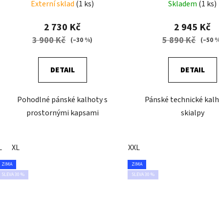
Externí sklad
(1 ks)
Skladem
(1 ks)
2 730 Kč
2 945 Kč
3 900 Kč
5 890 Kč
(–30 %)
(–50 
DETAIL
DETAIL
Pohodlné pánské kalhoty s
Pánské technické kal
prostornými kapsami
skialpy
L
XL
XXL
ZIMA
ZIMA
SLEVA 30 %
SLEVA 30 %