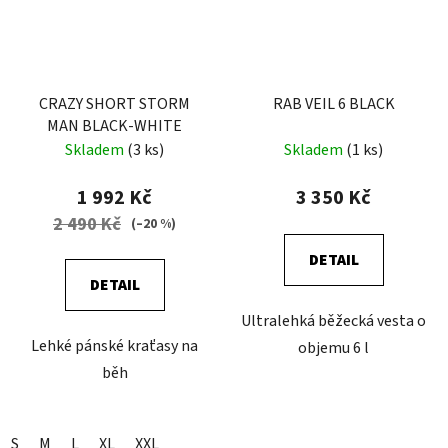
CRAZY SHORT STORM
RAB VEIL 6 BLACK
MAN BLACK-WHITE
Skladem
(3 ks)
Skladem
(1 ks)
1 992 Kč
3 350 Kč
2 490 Kč
(–20 %)
DETAIL
DETAIL
Ultralehká běžecká vesta o
Lehké pánské kraťasy na
objemu 6 l
běh
S
M
L
XL
XXL