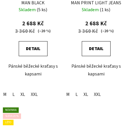
MAN BLACK
MAN PRINT LIGHT JEANS
Skladem
(5 ks)
Skladem
(1 ks)
2 688 Kč
2 688 Kč
3 360 Kč
3 360 Kč
(–20 %)
(–20 %)
DETAIL
DETAIL
Pánské běžecké kraťasy s
Pánské běžecké kraťasy s
kapsami
kapsami
M
L
XL
XXL
M
L
XL
XXL
NOVINKA
SLEVA 20 %
LÉTO