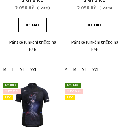
1 672 Kč
1 672 Kč
2 090 Kč
2 090 Kč
(–20 %)
(–20 %)
DETAIL
DETAIL
Pánské funkční tričko na
Pánské funkční tričko na
běh
běh
M
L
XL
XXL
S
M
XL
XXL
NOVINKA
NOVINKA
SLEVA 20 %
SLEVA 20 %
LÉTO
LÉTO