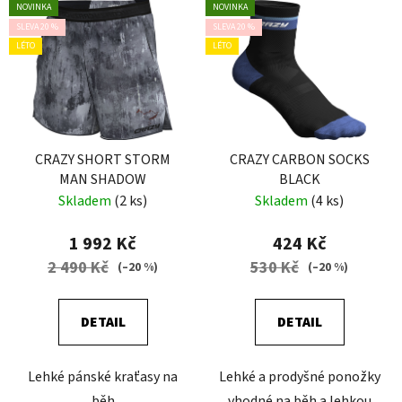
NOVINKA
NOVINKA
SLEVA 20 %
SLEVA 20 %
LÉTO
LÉTO
CRAZY SHORT STORM
CRAZY CARBON SOCKS
MAN SHADOW
BLACK
Skladem
(2 ks)
Skladem
(4 ks)
1 992 Kč
424 Kč
2 490 Kč
530 Kč
(–20 %)
(–20 %)
DETAIL
DETAIL
Lehké pánské kraťasy na
Lehké a prodyšné ponožky
běh
vhodné na běh a lehkou