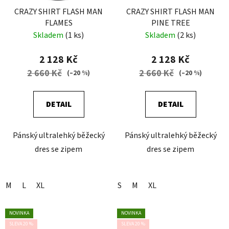
CRAZY SHIRT FLASH MAN
CRAZY SHIRT FLASH MAN
FLAMES
PINE TREE
Skladem
(1 ks)
Skladem
(2 ks)
2 128 Kč
2 128 Kč
2 660 Kč
2 660 Kč
(–20 %)
(–20 %)
DETAIL
DETAIL
Pánský ultralehký běžecký
Pánský ultralehký běžecký
dres se zipem
dres se zipem
M
L
XL
S
M
XL
NOVINKA
NOVINKA
SLEVA 20 %
SLEVA 20 %