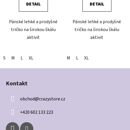
DETAIL
DETAIL
Pánské lehké a prodyšné
Pánské lehké a prodyšné
tričko na širokou škálu
tričko na širokou škálu
aktivit
aktivit
S
M
L
XL
M
L
XL
Z
á
Kontakt
p
a
obchod
@
crazystore.cz
t
í
+420 602 133 223