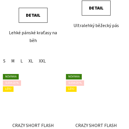
DETAIL
DETAIL
Ultralehký běžecký pás
Lehké pánské kraťasy na
běh
S
M
L
XL
XXL
NOVINKA
NOVINKA
SLEVA 20 %
SLEVA 20 %
LÉTO
LÉTO
CRAZY SHORT FLASH
CRAZY SHORT FLASH