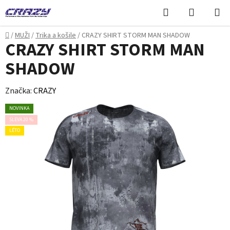
Přejít
Hledat
NÁKUPN
na
KOŠÍK
obsah
Domů
/
MUŽI
/
Trika a košile
/
CRAZY SHIRT STORM MAN SHADOW
CRAZY SHIRT STORM MAN
SHADOW
Značka:
CRAZY
NOVINKA
SLEVA 20 %
LÉTO