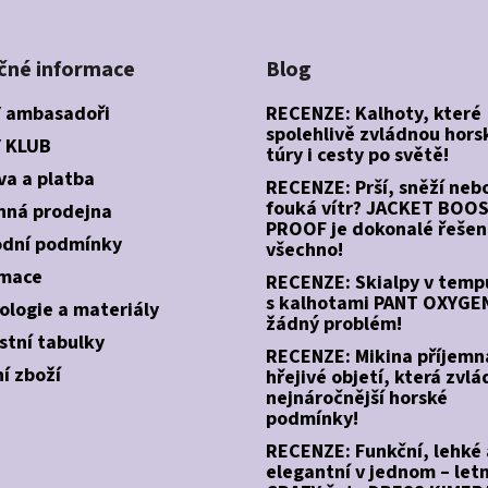
čné informace
Blog
 ambasadoři
RECENZE: Kalhoty, které
spolehlivě zvládnou hors
 KLUB
túry i cesty po světě!
va a platba
RECENZE: Prší, sněží neb
fouká vítr? JACKET BOO
ná prodejna
PROOF je dokonalé řešen
dní podmínky
všechno!
mace
RECENZE: Skialpy v temp
s kalhotami PANT OXYGEN
ologie a materiály
žádný problém!
stní tabulky
RECENZE: Mikina příjemn
í zboží
hřejivé objetí, která zvlá
nejnáročnější horské
podmínky!
RECENZE: Funkční, lehké 
elegantní v jednom – letn