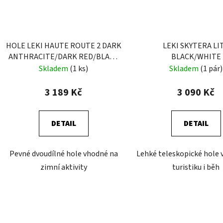
HOLE LEKI HAUTE ROUTE 2 DARK
LEKI SKYTERA LI
ANTHRACITE/DARK RED/BLACK
BLACK/WHITE
110-150 CM
Skladem
(1 ks)
Skladem
(1 pár)
3 189 Kč
3 090 Kč
DETAIL
DETAIL
Pevné dvoudílné hole vhodné na
Lehké teleskopické hole
zimní aktivity
turistiku i běh