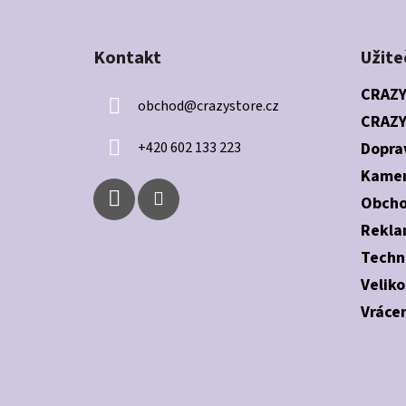
Z
á
Kontakt
Užite
p
a
CRAZY
obchod
@
crazystore.cz
t
CRAZY
í
+420 602 133 223
Dopra
Kamen
Obcho
Rekla
Techn
Veliko
Vrácen