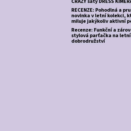
CRAZY šaty DRESS KIMER
RECENZE: Pohodlná a pr
novinka v letní kolekci, k
miluje jakýkoliv aktivní 
Recenze: Funkční a záro
stylová parťačka na letní
dobrodružství