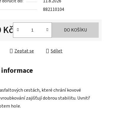
doručit do:
11.8.2026
882110104
 Kč
DO KOŠÍKU
cena:
Zeptat se
Sdílet
 informace
asfaltových cestách, které chrání kovové
vroubkování zajišťují dobrou stabilitu. Uvnitř
rotem hole.