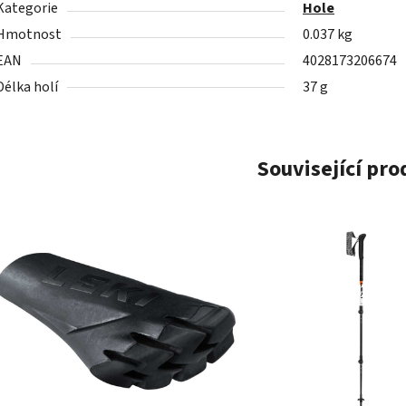
Kategorie
Hole
Hmotnost
0.037 kg
EAN
4028173206674
Délka holí
37 g
Související pr