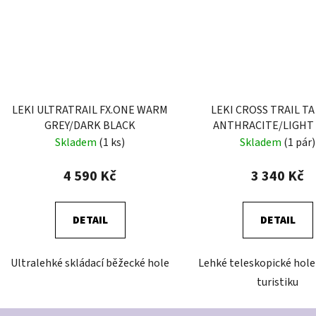
LEKI ULTRATRAIL FX.ONE WARM
LEKI CROSS TRAIL T
GREY/DARK BLACK
ANTHRACITE/LIGHT
Skladem
(1 ks)
Skladem
(1 pár)
4 590 Kč
3 340 Kč
DETAIL
DETAIL
Ultralehké skládací běžecké hole
Lehké teleskopické hole
turistiku