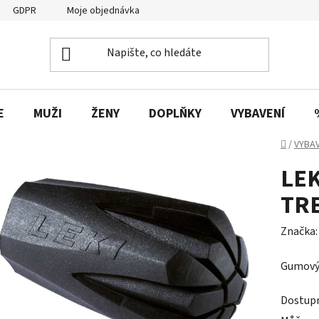
GDPR
Moje objednávka
E
MUŽI
ŽENY
DOPLŇKY
VYBAVENÍ
Domů
/
VYBAV
LE
TR
Značka
Gumový 
Dostup