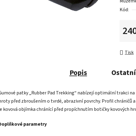
Můžeme 
Kód:
240
Měrná 
Tisk
Popis
Ostatní
Gumové patky „Rubber Pad Trekking“ nabízejí optimální trakci na 
hroty před zbroušením o tvrdé, abrazivní povrchy. Profil chráničů a 
je kovová objímka chránící před propíchnutím botičky kovových h
Doplňkové parametry