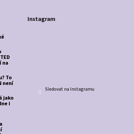
Instagram
ké
o
STED
í na
u? To
 není
Sledovat na Instagramu
á jako
dne i
a
í