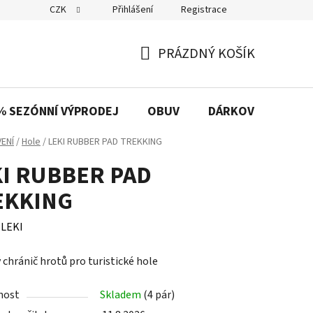
CZK
Přihlášení
Registrace
PRÁZDNÝ KOŠÍK
NÁKUPNÍ
KOŠÍK
% SEZÓNNÍ VÝPRODEJ
OBUV
DÁRKOVÉ POUKAZ
ENÍ
/
Hole
/
LEKI RUBBER PAD TREKKING
KI RUBBER PAD
EKKING
:
LEKI
chránič hrotů pro turistické hole
nost
Skladem
(4 pár)