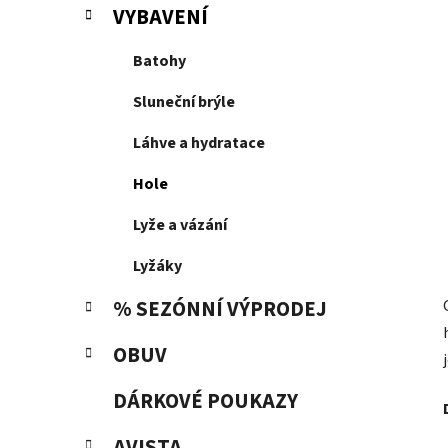
p
VYBAVENÍ
a
n
Batohy
e
Sluneční brýle
l
Láhve a hydratace
Hole
Lyže a vázání
Lyžáky
% SEZÓNNÍ VÝPRODEJ
OBUV
DÁRKOVÉ POUKAZY
AVISTA