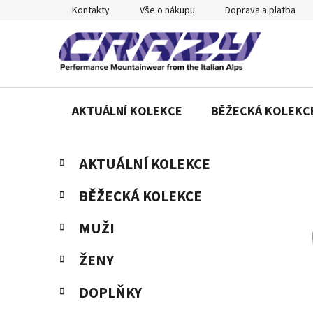
Přejít
Kontakty
Vše o nákupu
Doprava a platba
na
obsah
AKTUÁLNÍ KOLEKCE
BĚŽECKÁ KOLEKC
P
K
Přeskočit
AKTUÁLNÍ KOLEKCE
a
o
kategorie
t
s
BĚŽECKÁ KOLEKCE
e
t
g
r
MUŽI
o
a
r
ŽENY
n
i
e
n
DOPLŇKY
í