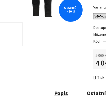
Variant
5 060 KČ
–20 %
Dostup
Můžeme 
Kód:
5 060 
4 0
Měrná 
Tisk
Popis
Ostatní