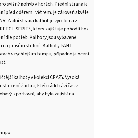
 svižný pohyb v horách. Přední strana je
í před oděrem i větrem, je zároveň skvěle
R. Zadní strana kalhot je vyrobena z
RETCH SERIES, který zajišťuje pohodlí bez
ní dle potřeb. Kalhoty jsou vybavené
em na pravém stehně. Kalhoty PANT
ách v rychlejším tempu, případně je ocení
ost.
ější kalhoty v kolekci CRAZY. Vysoká
 ocení všichni, kteří rádi tráví čas v
éhavý, sportovní, aby byla zajištěna
tempu