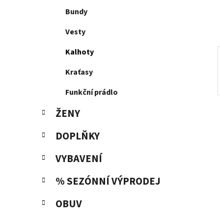
í
p
Bundy
a
Vesty
n
e
Kalhoty
l
Kraťasy
Funkční prádlo
ŽENY
DOPLŇKY
VYBAVENÍ
% SEZÓNNÍ VÝPRODEJ
OBUV