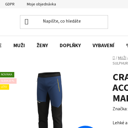
GDPR
Moje objednávka
E
MUŽI
ŽENY
DOPLŇKY
VYBAVENÍ
Domů
/
MUŽI
SULPHUR
CR
NOVINKA
SLEVA 20 %
AC
LÉTO
MA
Značka
Lehké a