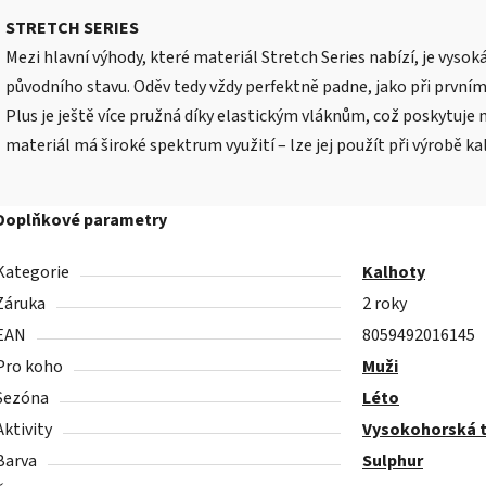
STRETCH SERIES
Mezi hlavní výhody, které materiál Stretch Series nabízí, je vysoká
původního stavu. Oděv tedy vždy perfektně padne, jako při prvním
Plus je ještě více pružná díky elastickým vláknům, což poskytuj
materiál má široké spektrum využití – lze jej použít při výrobě kal
Doplňkové parametry
Kategorie
Kalhoty
Záruka
2 roky
EAN
8059492016145
Pro koho
Muži
Sezóna
Léto
Aktivity
Vysokohorská t
Barva
Sulphur