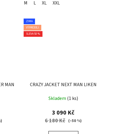
M
L
XL
XXL
ZIMA
VÝPRODEJ
SLEVA 50 %
ER MAN
CRAZY JACKET NEXT MAN LIKEN
Skladem
(1 ks)
3 090 Kč
6 180 Kč
%)
(–50 %)