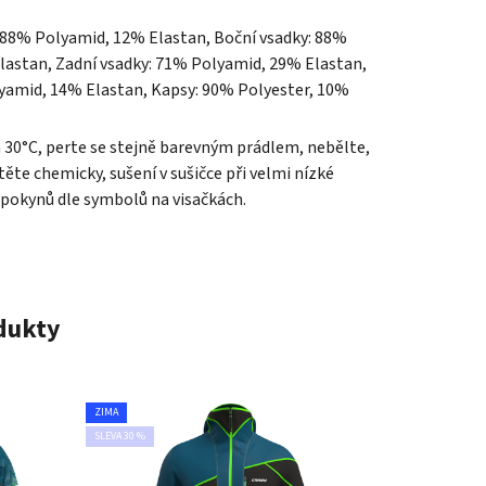
 88% Polyamid, 12% Elastan, Boční vsadky: 88%
lastan, Zadní vsadky: 71% Polyamid, 29% Elastan,
yamid, 14% Elastan, Kapsy: 90% Polyester, 10%
a 30°C, perte se stejně barevným prádlem, nebělte,
ěte chemicky, sušení v sušičce při velmi nízké
 pokynů dle symbolů na visačkách.
odukty
ZIMA
SLEVA 30 %