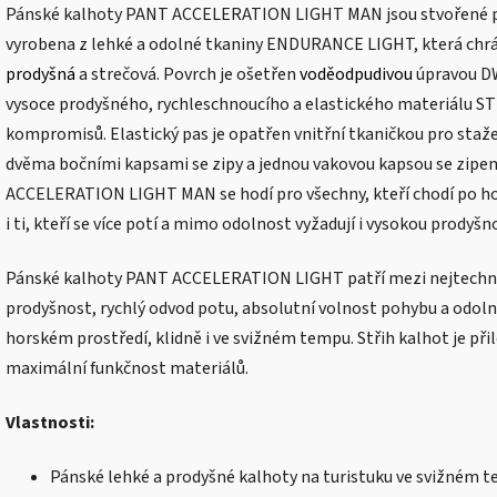
Pánské kalhoty PANT ACCELERATION LIGHT MAN jsou stvořené pro
vyrobena z lehké a odolné tkaniny ENDURANCE LIGHT, která chrán
prodyšná
a strečová. Povrch je ošetřen
voděodpudivou
úpravou DW
vysoce prodyšného, rychleschnoucího a elastického materiálu ST
kompromisů. Elastický pas je opatřen vnitřní tkaničkou pro staže
dvěma bočními kapsami se zipy a jednou vakovou kapsou se zip
ACCELERATION LIGHT MAN se hodí pro všechny, kteří chodí po hor
i ti, kteří se více potí a mimo odolnost vyžadují i vysokou prodyšn
Pánské kalhoty PANT ACCELERATION LIGHT patří mezi nejtechničt
prodyšnost, rychlý odvod potu, absolutní volnost pohybu a odolnost
horském prostředí, klidně i ve svižném tempu. Střih kalhot je přil
maximální funkčnost materiálů.
Vlastnosti:
Pánské lehké a prodyšné kalhoty na turistuku ve svižném 