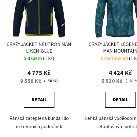
CRAZY JACKET NEUTRON MAN
CRAZY JACKET LEGEN
LIKEN-BLUE
MAN MOUNTAI
Skladem
(1 ks)
Externí sklad
(1 k
4 775 Kč
4 424 Kč
9 550 Kč
5 530 Kč
(–50 %)
(–20 
DETAIL
DETAIL
Pánská zateplená bunda i do
Lehká pánská voděodoln
extrémních podmínek
celoplošným poti