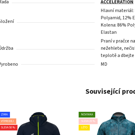
Řada
ACCELERATION
Hlavní materiál:
Polyamid, 12% E
Složení
Kolena: 86% Pol
Elastan
Praní v pračce n
Údržba
nežehlete, nečist
teplotě a dbejte
Vyrobeno
MD
Související pr
ZIMA
NOVINKA
VÝPRODEJ
SLEVA 20 %
SLEVA 50 %
LÉTO