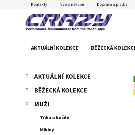
Přejít
Kontakty
Vše o nákupu
Doprava a platba
na
obsah
AKTUÁLNÍ KOLEKCE
BĚŽECKÁ KOLEKC
P
K
Přeskočit
AKTUÁLNÍ KOLEKCE
a
o
kategorie
t
s
BĚŽECKÁ KOLEKCE
e
t
g
r
MUŽI
o
a
r
Trika a košile
n
i
e
n
Mikiny