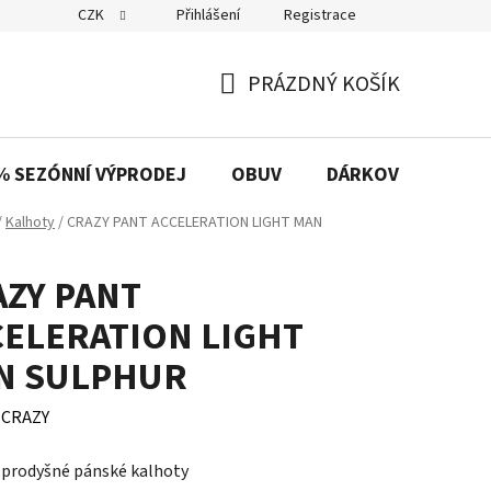
CZK
Přihlášení
Registrace
PRÁZDNÝ KOŠÍK
NÁKUPNÍ
KOŠÍK
% SEZÓNNÍ VÝPRODEJ
OBUV
DÁRKOVÉ POUKAZ
/
Kalhoty
/
CRAZY PANT ACCELERATION LIGHT MAN
AZY PANT
CELERATION LIGHT
N SULPHUR
:
CRAZY
 prodyšné pánské kalhoty