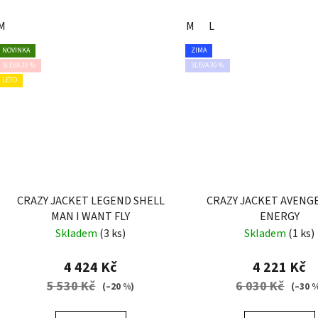
M
M
L
NOVINKA
ZIMA
SLEVA 20 %
SLEVA 30 %
LÉTO
CRAZY JACKET LEGEND SHELL
CRAZY JACKET AVENG
MAN I WANT FLY
ENERGY
Skladem
(3 ks)
Skladem
(1 ks)
4 424 Kč
4 221 Kč
5 530 Kč
6 030 Kč
(–20 %)
(–30 