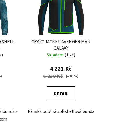
D SHELL
CRAZY JACKET AVENGER MAN
N
GALAXY
s)
Skladem
(1 ks)
4 221 Kč
6 030 Kč
%)
(–30 %)
DETAIL
á bunda s
Pánská odolná softshellová bunda
skem