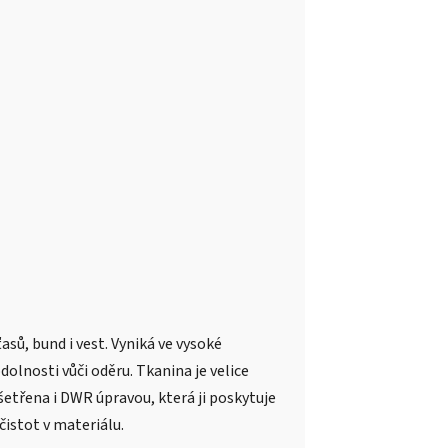
asů, bund i vest. Vyniká ve vysoké
olnosti vůči oděru. Tkanina je velice
šetřena i DWR úpravou, která ji poskytuje
istot v materiálu.