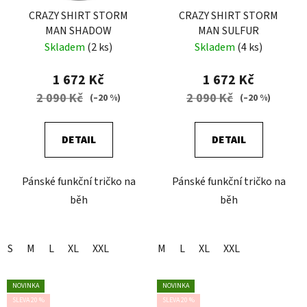
CRAZY SHIRT STORM
CRAZY SHIRT STORM
MAN SHADOW
MAN SULFUR
Skladem
(2 ks)
Skladem
(4 ks)
1 672 Kč
1 672 Kč
2 090 Kč
2 090 Kč
(–20 %)
(–20 %)
DETAIL
DETAIL
Pánské funkční tričko na
Pánské funkční tričko na
běh
běh
S
M
L
XL
XXL
M
L
XL
XXL
NOVINKA
NOVINKA
SLEVA 20 %
SLEVA 20 %