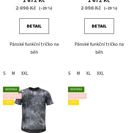
1 672 Kč
1 672 Kč
2 090 Kč
2 090 Kč
(–20 %)
(–20 %)
DETAIL
DETAIL
Pánské funkční tričko na
Pánské funkční tričko na
běh
běh
S
M
XXL
S
M
XL
XXL
NOVINKA
NOVINKA
SLEVA 20 %
SLEVA 20 %
LÉTO
LÉTO