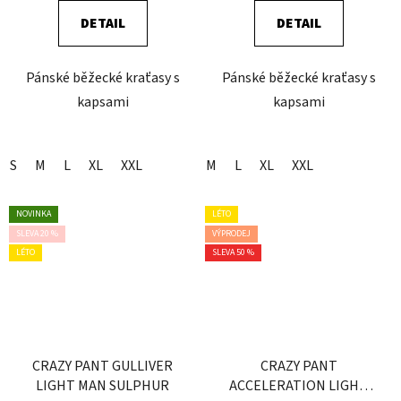
DETAIL
DETAIL
Pánské běžecké kraťasy s
Pánské běžecké kraťasy s
kapsami
kapsami
S
M
L
XL
XXL
M
L
XL
XXL
NOVINKA
LÉTO
SLEVA 20 %
VÝPRODEJ
LÉTO
SLEVA 50 %
CRAZY PANT GULLIVER
CRAZY PANT
LIGHT MAN SULPHUR
ACCELERATION LIGHT