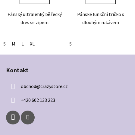
Pánský ultralehký běžecký
Pánské funkční tričko s
dres se zipem
dlouhým rukávem
S
M
L
XL
S
Z
á
Kontakt
p
a
obchod
@
crazystore.cz
t
í
+420 602 133 223