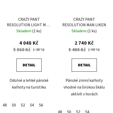
CRAZY PANT
CRAZY PANT
RESOLUTION LIGHT MAN
RESOLUTION MAN LIKEN
BLACK
Skladem
(1 ks)
Skladem
(1 ks)
4 048 Kč
2 740 Kč
5 060 Kč
5 480 Kč
(–20 %)
(–50 %)
DETAIL
DETAIL
Odolné a lehké pánské
Pánské zimní kalhoty
kalhoty na turistiku
vhodné na širokou škálu
aktivit v horách
48
50
52
54
56
48
50
52
54