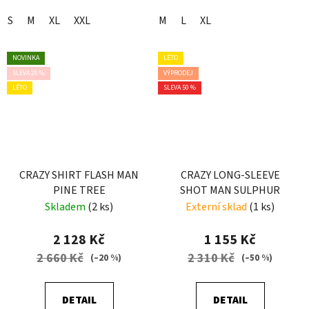
S
M
XL
XXL
M
L
XL
NOVINKA
LÉTO
SLEVA 20 %
VÝPRODEJ
LÉTO
SLEVA 50 %
CRAZY SHIRT FLASH MAN
CRAZY LONG-SLEEVE
PINE TREE
SHOT MAN SULPHUR
Skladem
(2 ks)
Externí sklad
(1 ks)
2 128 Kč
1 155 Kč
2 660 Kč
2 310 Kč
(–20 %)
(–50 %)
DETAIL
DETAIL