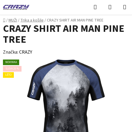
Přejít
Hledat
NÁKUPN
na
KOŠÍK
obsah
Domů
/
MUŽI
/
Trika a košile
/
CRAZY SHIRT AIR MAN PINE TREE
CRAZY SHIRT AIR MAN PINE
TREE
Značka:
CRAZY
NOVINKA
SLEVA 20 %
LÉTO