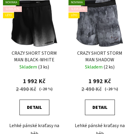
NOVINKA
NOVINKA
SLEVA 20 %
SLEVA 20 %
LÉTO
LÉTO
CRAZY SHORT STORM
CRAZY SHORT STORM
MAN BLACK-WHITE
MAN SHADOW
Skladem
(3 ks)
Skladem
(2 ks)
1 992 Kč
1 992 Kč
2 490 Kč
2 490 Kč
(–20 %)
(–20 %)
DETAIL
DETAIL
Lehké pánské kraťasy na
Lehké pánské kraťasy na
běh
běh